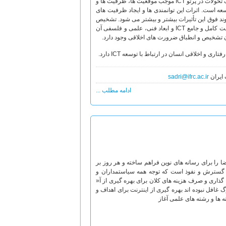
ناشی از آن، یکی مهم ترین موضوعاتی است که جوامع را به خود مشغول کرده است. بدون شک تحولات در پرتو ICT موجب موقعیت ها، ظرفیت ها و
 است. اثرات این توانمندی ها و ایجاد ظرفیت های
 روند فوق این تأثیرات بیشتر و بیشتر می شود. تشخیص
همه جانبه و صحیح تأثیرات اخلاقی و رفتاری در اثر توسعه ICT در زندگی انسان، نیازمند شناخت کامل و جامع ICT و ابعاد فنی، علمی و فلسفی آن
ایران
sadri@ifrc.ac.ir
ادامه مطلب ...
ا را برای رسانه های نوین فراهم ساخته و هر روز بر
ین گسترش و نفوذ است که توجه همه سیاستمداران و
 گذاری و صرف هزینه های کلان برای بهره گیری از آ«
 غافل نبوده اند بهره گیری از اینترنت برای اهداف و
نه ها و رشته های علمی آغاز