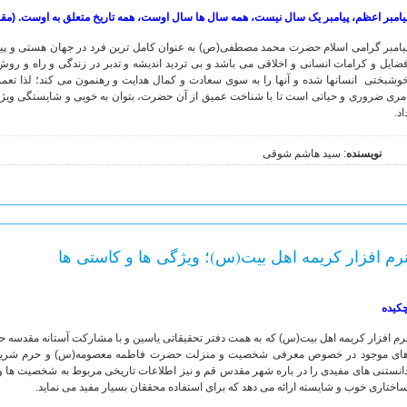
یامبر اعظم، پیامبر یک سال نیست، همه سال ها سال اوست، همه تاریخ متعلق به اوست. (مق
یامبر گرامی اسلام حضرت محمد مصطفی(ص) به عنوان کامل ترین فرد در جهان هستی و پیشو
ضایل و کرامات انسانی و اخلاقی می باشد و بی تردید اندیشه و تدبر در زندگی و راه و 
وشبختی انسانها شده و آنها را به سوی سعادت و کمال هدایت و رهنمون می کند؛ لذا تعمق
مری ضروری و حیاتی است تا با شناخت عمیق از آن حضرت، بتوان به خوبی و شایستگی ویژگی
اد.
نویسنده
: سید هاشم شوقی
رم افزار کریمه اهل بیت(س)؛ ویژگی ها و کاستی ها
کیده
رم افزار کریمه اهل بیت(س) که به همت دفتر تحقیقاتی یاسین و با مشارکت آستانه مقدسه 
ای موجود در خصوص معرفی شخصیت و منزلت حضرت فاطمه معصومه(س) و حرم شریف ایشا
انستنی های مفیدی را در باره شهر مقدس قم و نیز اطلاعات تاریخی مربوط به شخصیت ها و
اختاری خوب و شایسته ارائه می دهد که برای استفاده محققان بسیار مفید می نماید.