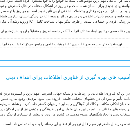
وانمندیهای جدیدی برای انسان شده است و هر روز در اشکال مختلف در حال گسترش و توسعه
دید در انسان، در حوزه رفتاری و تعاملات اخلاقی او بی تأثیر نبوده است و هر روز با توسعه
ر زندگی فردی و اجتماعی است. از طرف دیگر تنها با شناخت کامل ICT و روند رشد آن امکان تشخیص و انطباق ضرورت های اخلاقی وجود دارد.
ن مقاله سعی در تبیین ابعاد مختلف اثرات ICT در جامعه امروز و متقابلاً چارچوب نیازمندیهای رفتاری و اخلاقی انسان در ارتباط با توسعه ICT دارد.
نویسنده
: دكتر سيد محمدرضا صدرى؛ عضو هیئت علمی و رئیس مرکز تحقیقات مخابرات 
سیب های بهره گیری از فناوری اطلاعات برای اهداف دینی
ر این که فناوری اطلاعات، و ارتباطات و شبکه جهانی اینترنت، مهم ترین و گسترده ترین فض
امنه تأثیر و نفوذ آن در بخشهای مختلف جامعه افزوده می شود. تردیدی وجود ندارد. هم
احبان افکار، مکاتب و کالاهای گوناگون را به این تار جهان گستر جلب کرده و شاهد سرمایه
ر زمینه های مختلف هستیم در این میان متولیان امور فرهنگی و مذهبی نیز از این امکان بزرگ
بلیغات دینی و ایجاد پایگاههای متنوع مذهبی در کشور ما زودتر و بیشتر از بسیاری از دیگر زمی
ده و در حال حاضر نیز سهم قابل توجهی از فضای این رسانه را به خود اختصاص داده است.