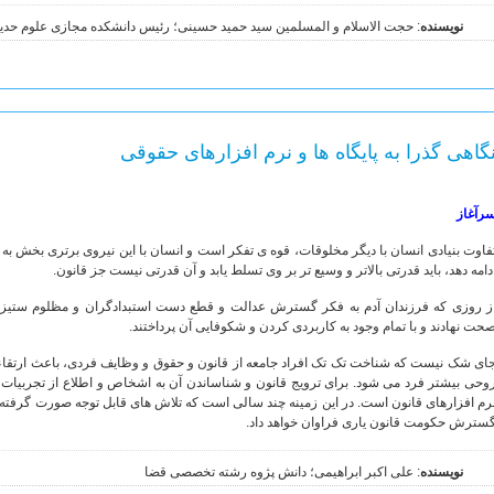
نویسنده
: حجت الاسلام و المسلمین سید حمید حسینی؛ رئیس دانشکده مجازی علوم حد
گاهی گذرا به پایگاه ها و نرم افزارهای حقوقی
رآغاز
فاوت بنیادی انسان با دیگر مخلوقات، قوه ی تفکر است و انسان با این نیروی برتری بخش به
دامه دهد، باید قدرتی بالاتر و وسیع تر بر وی تسلط یابد و آن قدرتی نیست جز قانون.
ز روزی که فرزندان آدم به فکر گسترش عدالت و قطع دست استبدادگران و مظلوم ستیزان 
حت نهادند و با تمام وجود به کاربردی کردن و شکوفایی آن پرداختند.
ای شک نیست که شناخت تک تک افراد جامعه از قانون و حقوق و وظایف فردی، باعث ارتقا
وحی بیشتر فرد می شود. برای ترویج قانون و شناساندن آن به اشخاص و اطلاع از تجربیات دی
رم افزارهای قانون است. در این زمینه چند سالی است که تلاش های قابل توجه صورت گرفته که 
سترش حکومت قانون یاری فراوان خواهد داد.
نویسنده
: علی اکبر ابراهیمی؛ دانش پژوه رشته تخصصی قضا