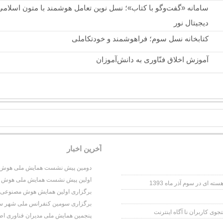
سامانه «گفت‌وگو با کتاب»؛ نسل نوین تعامل هوشمند با متون اسلامی 
دیجیتال نور
کتابخانه نسل سوم؛ فراهوشمند و خودتکاملی
آموزش اخلاق فنّاوری به دانش‌آموزان
آخرين اخبار
دومین پیش نشست همایش ملی هوش مص
اولین پیش نشست همایش ملی هوش مص
برگزاری اولین همایش هوش مصنوعی و عل
برگزاری سومین کنفرانس ملی شهر سایبری
وی کاربران نا آگاه اینترنت
پنجمین همایش ملی مدیران فناوری اط