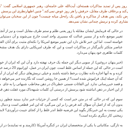
روز پس از تمدید مذاکرات هسته‌ای، آیت‌الله علی خامنه‌ای، رهبر جمهوری اسلامی گفت: "
‌کند و برخلاف طرف مقابل، حرفش را هر روز عوض نمی‌کند." چنین اظهارنظری این پرسش را
ض نکند، پس هدف از مذاکره و یافتن یک راه‌حل میانه چیست؟ چون از این سخنان می‌توان 
فشاری کرده و نرمش چندانی نشان نمی‌دهد.
در حالی که فرمایش ایشان مقابله با زور یعنی ظلم و ستم طرف مقابل است و نیز از آنجا
تغییر موضع داده و از مسیر عدالت که مسیری واحد است خارج می‌شوند و آن دستیابی ا
خواسته است. اما این خبر تلاش دارد این تغییر موضع امریکا را نکته‌ای مثبت برای آنان ال
عناصر متکثر تأثیرگذار در مذاکرات است و این که طرف امریکایی دارای یک هدف مشخص 
کلمات ظاهری خود پنهان می‌دارد.
(خبر پنهان دروغین): از سویی دیگر این جمله یک حرف نهفته دارد و آن این که ایران از خ
است در حالی که این
کرده و به آنها اجازه داده نظارت برخط داشته باشند و خیلی نرمش‌های دیگر که ایران از 
که آن جمله اینک فراموش شده است؟ از همین جا روشن است که نگارنده خبر می‌خواهد تحلیلی
و قصد خبررسانی ندارد. این القائات ضمنی خطرناک در ذهن مخاطب شبهاتی را به جای می‌
از این اخبار در ذهن انباشته شود پرسش از درستی آن کلمات شبهه‌ناک مورد غفلت ذهن قرا
سوم این که در حالی که در متن خبر است که کسی از جزئیات خبر ندارد ببینید چطور زیر
بدون آن که از اصل آن سؤال کند فرض را بر این می‌گیرد که این امر قطعی است و دنبال 
یکی نیست به این خبرنگار بگوید این فرضیه غلط اندر غلط را از کجای جیبت درآوردی؟ لابد 
زمختی کار دیگری نکرده است؟
به تازگی، مکاتباتی با یکی از متخصصان ایران در کنگره آمریکا (کارمند و نه نماینده) در ا