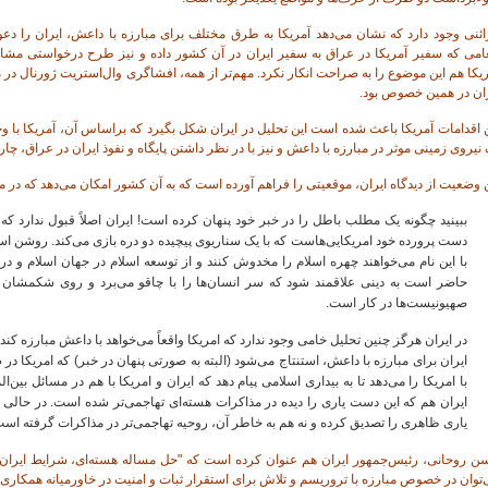
ئنی وجود دارد که نشان می‌دهد آمریکا به طرق مختلف برای مبارزه با داعش، ایران را دعوت
غامی که سفیر آمریکا در عراق به سفیر ایران در آن کشور داده و نیز طرح درخواستی مشا
یکا هم این موضوع را به صراحت انکار نکرد. مهم‌تر از همه، افشاگری وال‌استریت ژورنال در مور
ران در همین خصوص بود.
 اقدامات آمریکا باعث شده است این تحلیل در ایران شکل بگیرد که براساس آن، آمریکا با وجود 
نیروی زمینی موثر در مبارزه با داعش و نیز با در نظر داشتن پایگاه و نفوذ ایران در عراق، چار
 وضعیت از دیدگاه ایران، موقعیتی را فراهم آورده است که به آن کشور امکان می‌دهد که در 
ببینید چگونه یک مطلب باطل را در خبر خود پنهان کرده است! ایران اصلاً قبول ندارد ک
دست پرورده خود امریکایی‌هاست که با یک سناریوی پیچیده دو دره بازی می‌کند. روشن
با این نام می‌خواهند چهره اسلام را مخدوش کنند و از توسعه اسلام در جهان اسلام و د
حاضر است به دینی علاقمند شود که سر انسان‌ها را با چاقو می‌برد و روی شکمشان 
صهیونیست‌ها در کار است.
در ایران هرگز چنین تحلیل خامی وجود ندارد که امریکا واقعاً می‌خواهد با داعش مبارزه کند
ایران برای مبارزه با داعش، استنتاج می‌شود (البته به صورتی پنهان در خبر) که امریکا 
با امریکا را می‌دهد تا به بیداری اسلامی پیام دهد که ایران و امریکا با هم در مسائل بین‌ا
ایران هم که این دست یاری را دیده در مذاکرات هسته‌ای تهاجمی‌تر شده است. در حالی 
یاری ظاهری را تصدیق کرده و نه هم به خاطر آن، روحیه تهاجمی‌تر در مذاکرات گرفته ا
ن روحانی، رئیس‌جمهور ایران هم عنوان کرده است که "حل مساله هسته‌ای، شرایط ایران و
توان در خصوص مبارزه با تروریسم و تلاش برای استقرار ثبات و امنیت در خاورمیانه همکاری 