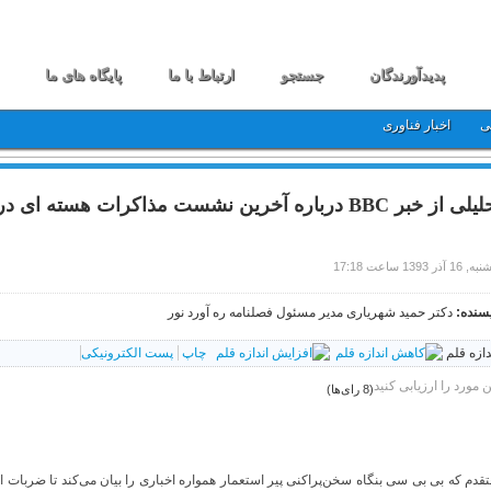
پدیدآورندگان
جستجو
ارتباط با ما
پایگاه های ما
ی
اخبار فناوری
ز خبر BBC درباره آخرین نشست مذاکرات هسته ای در سوم آذر ماه 1393
1 آذر 1393 ساعت 17:18
سنده:
دکتر حمید شهریاری مدیر مسئول فصلنامه ره آورد نور
دازه قلم
چاپ
پست الکترونیکی
ن مورد را ارزیابی کنید
(8 رای‌ها)
قدم که بی بی سی بنگاه سخن‌پراکنی پیر استعمار همواره اخباری را بیان می‌کند تا ضربات