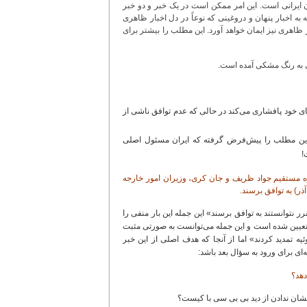
ن ایرانی است. این امر ممکن است در یک خبر و دو خبر
 اخبار پنهان و دروغینی که نوعاً در دل اخبار ظاهری
ر ظاهری نیز ایمان خواهد آورد. این مطلب را بیشتر برای
یلی به رنگ مشکی آمده است.
های خود پافشاری می‌کند در حالی که عدم توافق ناشی از
تر این مطلب را پیش‌فرض گرفته که ایران مسئول اصلی
!
پلماتیک ایران و کشورهای ١+۵ حتی چندین دور مذاکره مستقیم جواد ظریف و جان کری، وزیران امور خارجه
ذر) به توافق برسند.
ر نتوانستند به توافق برسند» این جمله این بار منفی را
تعیین شده است و این جمله می‌توانست به صورتی مثبت
 تمدید کردند» اما از آنجا که هدف اصلی از این خبر
ی برای ورود به سؤال بعد باشد:
دهد؟
شان ندادن از دید بی بی سی با کیست؟