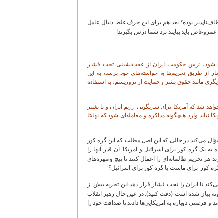
ف‌ناپذیر بوده؟ بعد هم برای این حرف غلط دنبال عامل
عمروعاص باید بیایند نزد شما درس بگیرند!
یل شود، ترس حکومت ایران از عقب‌نشینی تحت فشار
ر از طریق تحریم‌ها به خواسته‌های خود برسد، به این
یگری مانند حقوق بشر و حمایت از تروریسم، به استفاده
هد شد که آمریکا برای سرنگونی رژیم ایران و یا تغییر
ا نباید وارد هیچگونه مذاکره و معامله‌ای شود که نهایتا
ال می‌کند در حالی که این اصل مطلب که این گره کور
ه یک گره کور برای اسرائیل و امریکا. آن قدر آنها را
 هر تحریم ظالمانه‌ای را اعمال کنند تا پیچ و مهره‌های
ره کور برای ماست یا گره کور برای اسرائیل؟
ی‌کند تا ایران را تحت فشار قرار دهد این تجربه بیش از
 بیان شده است (دقت کنید). در عین حال رهبر انقلاب
د و فرصتی دوباره به امریکایی‌ها دادند تا صداقت خود را