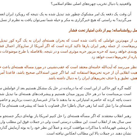
واقعیتید یا دنبال تخریب چهره‌های اصلی نظام اسلامی؟
آن وقت یک دفعه یک امر مشکوک چطور شد تبدیل شده به یک نتیجه که رویکرد ایران انعطا
می‌گردید؟ به راستی که هیچ خبرگزاری به مکر و حیله شما نمی‌توان یافت به نظرم از نسل 
ل روانشناسانه؛ بیم از دادن امتیاز تحت فشار
ی از مهم‌ترین عواملی که باعث شده است که بحران هسته‌ای ایران به یک گره کور تبد
یم‌هاست. از جمله رهبر ایران بارها تاکید کرده است که اگر آمریکا از سازوکار اعمال فشا
‌بندی خواهد رسید که حربه مزبور حربه موثری است و در نتیجه، بلافاصله با طرح موضوعات د
اره از تحریم‌ها دست خواهد زد.
نظر می‌رسد که آیت‌الله خامنه‌ای معتقد است که عقب‌نشینی در مورد مساله هسته‌ای باعث خوا
یت انقلابی آن از حربه تحریم‌ها استفاده کند. اما اگر چنین استدلالی صحیح باشد، قاعدتا آمریک
ش، تعلیق و یا حذف تحریم‌های ایران را به دنبال داشته باشد.
کلمه گره کور حاکی از این است که ما درمانده در حل یک مشکل هستیم بعد از عواملش سؤ
است بی‌مبناست ما در هر حال پیروز میدان هستیم و پیشرفت‌های هسته‌ای ما تبدیل شده ب
دست پاچه کرده که حاضرند امتیازاتی به ما بدهند تا ما از غنی‌سازی دست برداریم و حاضرند
هسته‌ای ما را شل کنند اما زهی خیال باطل! حال قضاوت با شما که پیشرفت هسته‌ای ما گ
رهبر انقلاب معتقدند که اگر مسأله هسته‌ای را حل کنیم امریکا باز بهانه‌ای دیگر جستجو م
سی سال بعد از انقلاب است. این مطلب درستی است ولی در جملات فوق این مطلب وارونه
با نرمشی قهرمانانه با مذاکرات موافقت کردند و عملاً این نظر خود را به بوته آزمایش گذاردن
نشان دهند. در جملات بالا این مطالب انعکاس نیافته است.