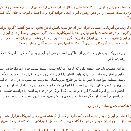
ارنظر سوزان مالونی، از کارشناسان مسائل ایران و یکی از اعضای ارشد موسسه بروکینگز در 
برداشت عمیقی را در ذهن رهبری ایران ایجاد خواهد کرد و به احتمال قوی، به جای آنکه کمک
."
 کارشناس آمریکایی مسائل ایران نیز که خواست نامش فاش نشود، به من گفت: "گروه دولت
 گروه در درجه نخست با شیعیان و بعد با آمریکایی‌هاست. گروه مزبور توسط رقبای ایران د
ی ایران آفریده است. بین ایران و آمریکا اگر یک کشور در خطر باشد، آن ایران است. چرا باید
ا ملزم هستند، با آمریکا و یا بدون آمریکا، تا انتها پیش ببرند، به آنان امتیاز بدهد؟"
این خبر یک تهدید غیر مستقیم از پنتاگون است. یعنی ای ایران بدان که اگر با امریکا ه
رفتارت باش.
اما این مطلب یک خبر نهفته دارد که کاملاً زیرکانه تدوین شده است: چون امریکا حاضر نی
به ایران امتیاز بدهند پس ایران نباید داعش را ابزار فشار بر امریکا قرار دهد. خوب اصلاً ما
باشد. منطقه مواجهه داعش با ما در خارج مرزهایمان مدیریت می‌شود نه در داخل خاکم
جدی‌ترین خطر برای ایرانیان است. آیا ایرانی که حاج قاسم‌هایش در داخل عراق در حال
داعش دشمن امریکاست؟ این خبر ضمنی که امریکا در درجه دوم است ناخواسته دشمنی داعش با
نام داعش چگونه عبارت گروه دولت اسلامی را بکار می‌برند تا آن را به اسلام نسبت دهند.
 شکسته شدن ساختار تحریم‌ها
ن اعتقاد در ایران پدیدار شده است که ظرف یکسال گذشته تحریم‌های آمریکا متزلزل شده و
ت. از این رو ایران خود را در این جایگاه می‌بیند که به دلیل فروپاشی استحکام تحریم‌ها می‌تو
ن تحلیل از یک نظر صحیح است. طبق برخی گزارش‌ها، مقامات اروپایی به کنگره آمریکا هشدا