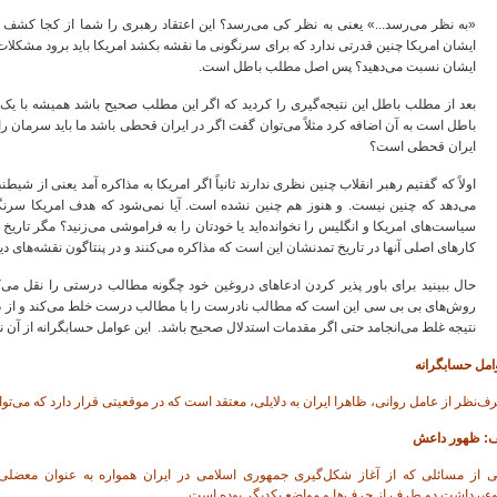
«به نظر می‌رسد...» یعنی به نظر کی می‌رسد؟ این اعتقاد رهبری را شما از کجا کشف ک
ایشان امریکا چنین قدرتی ندارد که برای سرنگونی ما نقشه بکشد امریکا باید برود مشکلات
ایشان نسبت می‌دهید؟ پس اصل مطلب باطل است.
بعد از مطلب باطل این نتیجه‌گیری را کردید که اگر این مطلب صحیح باشد همیشه با ی
باطل است به آن اضافه کرد مثلاً می‌توان گفت اگر در ایران قحطی باشد ما باید سرمان را بگ
ایران قحطی است؟
اولاً که گفتیم رهبر انقلاب چنین نظری ندارند ثانیاً اگر امریکا به مذاکره آمد یعنی ا
می‌دهد که چنین نیست. و هنوز هم چنین نشده است. آیا نمی‌شود که هدف امریکا سرنگونی
سیاست‌های امریکا و انگلیس را نخوانده‌اید یا خودتان را به فراموشی می‌زنید؟ مگر تاریخ ا
کارهای اصلی آنها در تاریخ تمدنشان این است که مذاکره می‌کنند و در پنتاگون نقشه‌های د
حال ببینید برای باور پذیر کردن ادعاهای دروغین خود چگونه مطالب درستی را نقل می‌
روش‌های بی بی سی این است که مطالب نادرست را با مطالب درست خلط می‌کند و از دومی
نتیجه غلط می‌انجامد حتی اگر مقدمات استدلال صحیح باشد. این عوامل حسابگرانه از آن ن
امل حسابگرانه
‌نظر از عامل روانی، ظاهرا ایران به دلایلی، معتقد است که در موقعیتی قرار دارد که می‌توان
ف: ظهور داعش
ی از مسائلی که از آغاز شکل‌گیری جمهوری اسلامی در ایران همواره به عنوان معضلی 
ءبرداشت دو طرف از حرف‌ها و مواضع یکدیگر بوده است.