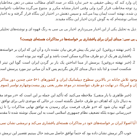
ان وارد کند که ربطی حقیقی به خبر ندارد بلکه در صدد القای مطالب منفی در ذهن مخاطبا
د توجه مخاطب قرار گیرد ولی وقتی اخبار مشابه مکرر و متنوع می‌گردد مخاطب ناخواسته به
ن شده، نهفته است ایمان پیدا می‌‌کند و سپس ذهنش در اختیار این بنگاه قرار گرفته و به اخبا
تانی نوشته‌ام که به گوش کردن اخبار این بنگاه مقیدند.
ذیل به تحلیل یکی از این اخبار می‌پردازم. اخبار بی بی سی به رنگ قهوه ای و نوشته‌های تحل
بی سی: مبنای ایران برای پافشاری بر خواسته‌ها در مذاکرات هسته‌ای چیست؟
(خبر نهفته دروغین): این تیتر یک پیش فرض بیان نشده دارد و آن این که ایران بر خواسته‌
پافشاری هر یک از دو طرف مذاکره ممکن است باشد و این گونه نیز بوده است.
(خبر نهفته دروغین): پرسش از مبنا انداختن یک بار بر گردن ایران است گویا این تی
شکست است و لذا باید دنبال مبنای کارش بگردیم پس لابد آن مبانی نیز مورد پرسش است
با وجود تلاش جانانه در بالاترین سطوح دی
ان و آمریکا، در نهایت دو طرف نتوانستند در موعد مقرر یعنی روز بیست‌وچهارم نوامبر (سوم آ
(خبر ظاهری با بار منفی): ملاحظه می‌کنید که تأکید این جمله بر این است که «در موعد مقر
به دنبال دارد که اهداف دو طرف حاصل نگشته است. در حالی که موعدی ثانی برای توافق 
این گونه بیان شود که «دو طرف فرصت برای رسیدن به توافق نهایی مذاکرات را تا ژوئیه
خبررسانی نبوده بلکه تضعیف نظام جمهوری اسلامی است به این سبک نوشته شده تا مقدمه‌ا
 آیا اصولا ایران بر خواسته‌های خود در مذاکرات هسته‌ای پافشاری می‌کند و نرمشی نشان نمی‌
خوب اگر نرمش نشان داده بود که حتماً توافق حاصل می‌شد حال ببینیم تقصیر این نرمش ن