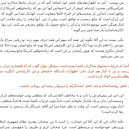
توافق است. اما این بار صحبت‌های آن افراد کاملا متفاوت است. آنها یک صدا می گویند که
این ایران است که مانع رسیدن به توافق است. پیش از این، آنها وقت را برای ملامت کردن
اینک همگی تغییر موضع داده‌اند و ایران را مانع حصول یک توافق معرفی می‌کنند. این تنها م
(کارشناسان) یک صدا چنین می‌گویند."
یکی نیست به این آقا بگوید این همه آدم مهم این همه حرف مهم زدند تو رفتی سراغ یک
خودش را اعلام نکرده بود؟ (که قبل از این کله‌شقی امریکا بوده که مانع اصلی بوده) حال
کسان دیگری هستند که هنوز رأیشان بر این است که زیاده‌خواهی امریکا مانع پیشرفت ا
بی سی نمی‌شود.
آنجا که جزئیات محتوای مذاکرات افشا نشده است، مشکل بتوان گفت که آیا پافشاری ایران بر
‌رسد و نیز با کنار هم قرار دادن اظهارات آیت‌الله خامنه‌ای و این کارشناس کنگره، م
طاف‌ناپذیرتر اتخاذ کرده است.
عامل روانشناسانه و چند عامل حسابگرانه را می‌توان ریشه این رویکرد دانست.
این خبر این پیش‌فرض را دارد و به مخاطب القا می‌کند که منطقی بودن خواسته‌های ایر
و مستنداتی ندارد و یک شانتاژ تبلیغاتی است ثانیاً چون جزئیات افشا نشده قاعدتاً منطقی
انداز مورد پرسش است. آن وقت به نظر شما چرا این آقای خبرنگار یک پرسش را چسبیده و
رها کرده است؟
نکته جالب این که این آقا این جسارت را کرده تا بین سخنان رهبری نظام جمهوری اسلا
وزن‌دهی خودخواسته و بی‌منطق است. چرا سخنان کری و ظریف را جمع‌بندی نمی‌کنید 