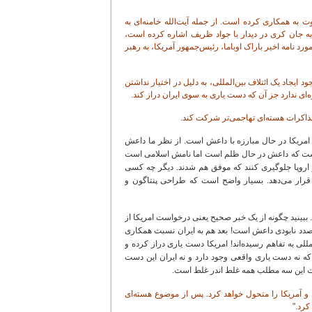
 به همکاری کرده است. از جمله آیت‌الله خامنه‌ای به
به جان کری در دیدار با جواد ظریف اشاره کرده است،
د نامه اخیر باراک اوباما، رئیس‌جمهور آمریکا، به رهبر
ایجاد یک ائتلاف بین‌المللی، به دلیل در اختیار نداشتن
ه‌ای ندارد جز آن که دست یاری به سوی ایران دراز کند.
مذاکرات هسته‌ای تهاجمی‌تر شرکت کند.
ه امریکا در حال مبارزه با داعش است. از نظر ما داعش
 است که داعش در حال ظلم است اما نامش اسلامی است
ر اروپا جلوگیری کنند که موفق هم شدند. دیگر چه کسی
قرار می‌دهد. بسیار واضح است که طراحی پنتاگون و
. ببینید چگونه از یک خبر صحیح یعنی درخواست امریکا از
در صدد نابودی داعش است! بعد هم به ایران نسبت همکاری
لمللی به تفاهم رسیده‌اند! امریکا دست یاری دراز کرده و
که نه دست یاری واقعی وجود دارد و نه ایران این دست
ست این سه مطلب همه غلط اندر غلط است.
 آمریکا را متحول خواهد کرد. پس از موضوع هسته‌ای
کرد."