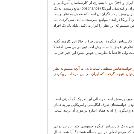
من نوشت: "باید به اظهارنظرهای قبلی خود اضافه کنم که در جریان ماه‌ها مذاکره (بین ایران و ١+۵) من با بسیاری از کارشناسان آمریکایی و
غیرآمریکایی صحبت کرده‌ام. (پیش از این) احساس آنها این بود که زیاده‌خواهی آمریکا از ایران و کله‌شقی آمریکا (obstinance) مانع رسیدن به یک
 ایران بیش از حد نگران آن است که ضعیف به نظر برسد.
 آمریکا در اتخاذ مواضع سرسختانه تلف نمی‌کردند، اما
ن نیستم که این نظر را ابراز می‌کنم، بلکه یک یک افراد
 کارشناس کنگره؟ بعدش چرا تا حالا این کارمند گفته
ا که نظرش عوض شده خبرش آمده توی بی بی سی. احتمالاً
ست ولی قاعدتاً تا نظرشان عوض نشود این خبر خبر بی
 خواسته‌هایش منطقی است یا نه. اما آنچه مسلم به نظر
ی‌توان نتیجه گرفت که ایران در این مرحله، رویکردی
ان مورد پرسش است در حالی این امر یک گمانه‌زنی است
 بودن خواسته‌های طرف انگلیسی و امریکایی نیز به همان
 دیگری را که به همان اندازه در مورد آن تردید است،
می و یک کارشناس کنگره جمع‌بندی کند. این نیز نوعی
که مرجع اصلی در این مسأله هستند؟ آیا شما دنبال