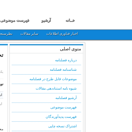
خــانه
آرشیو
فهرست موضوعی
اخبار فناوری اطلاعات
سایر مقالات
نظرسنج
منوی اصلی
تحلیلی ا
درباره فصلنامه
شناسنامه فصلنامه
یکشنبه, 6
موضوعات قابل طرح در فصلنامه
نوی
شیوه نامه استناددهی مقالات
ان
آرشیو فصلنامه
ای
فهرست موضوعی
فهرست پدیدآورندگان
اشتراک نسخه چاپی
معت