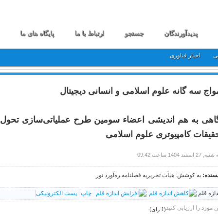
پدیدآورندگان
جستجو
ارتباط با ما
پایگاه های ما
ی
اخبار فناوری
واج سه گانه علوم اسلامی و انسانی دیجیتال
اهی به هم اندیشی اعضاء سومین طرح عملیاتی‌سازی تحول 
قیقات کامپیوتری علوم اسلامی
27 اسفند 1404 ساعت 09:42
سنده:
به کوشش: هیأت تحریریه فصلنامه ره‌آورد نور
دازه قلم
چاپ
پست الکترونیکی
ن مورد را ارزیابی کنید
(1 رای)