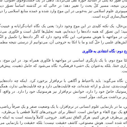
ان طور که یکی از اساتید حوزه نقل می‌کردند، گاهی در یک جست‌وجوی اصولی، س
رین نتیجه، مسیر کلّ بحث را تغییر دهد؛ در حالی که در گذشته اساساً تصوّر د
مپیوتری علوم اسلامی نیز به‌خوبی در این موج وارد شده و عمده منابع اسلامی را در ق
جیتال‌سازی کرده است.
این‌حال، یک نکته کلیدی در این موج وجود دارد؛ یعنی یک نگاه اثبات‌گرایانه و عینیت‌
ید؛ این تصوّر که همه داده‌ها را دیده‌ایم، همه تحلیل‌ها کامل است و فنّاوری می‌ت
ّی در مواجهه با هوش مصنوعی، این نگاه وجود دارد که اگر داده‌ها را تکمیل و ا
لش‌های علمی را حلّ کند و ما با اتکا به خروجی آن، می‌توانیم از درستی نتیجه مط
 دوم: نگاه انتقادی به فنّاوری
مّا موج دوم، با یک بازنگری اساسی در مواجهه با فنّاوری همراه بود. در این موج، ب
زاری خنثا، بلکه به‌عنوان یک «شیء فرهنگی» نگاه می‌شود که حامل ذهنیت، پیش‌فر
ت.
ن نگاه می‌گوید: باید بااحتیاط و آگاهی با نرم‌افزار برخورد کرد. اینکه چه داده‌ها
لویت‌بندی، تبدیل و ارائه شده‌اند، چه قابلیت‌هایی دارد و چه قابلیت‌هایی ندارد، ه
منوتیک خاصّ خود را دارد، خوانش نرم‌افزار نیز هرمنوتیک خود را دارد. در واقع، آنچ
ربر برداشت می‌کند، مؤثّر است.
، ما در بازنمایی علوم انسانی در نرم‌افزار، با یک وضعیت صفر و یکِ صرفاً ریاضی‌وا
قع یک نوع القاء و خوانش است. انتظار برای خروجی‌های کاملاً قطعی یا بی‌طرف،
ور بی‌طرف فرض کنیم، هرگز اتّفاق نمی‌افتد. خروجی، کاملاً وابسته است به اینکه 
ائه شده است. هوش مصنوعی، کاشف حقیقت نیست؛ بلکه حقیقت را بازنمایی می‌کند؛