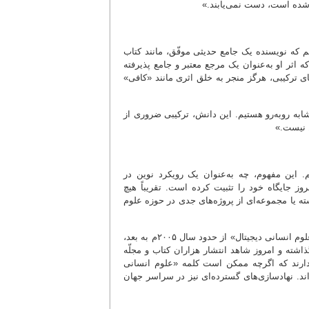
ل شده است، دست نمی‌یابند.»
 که نویسنده یک جامع حدیثی موفّق، مانند کتاب
 اثر او به‌عنوان یک مرجع معتبر و جامع پذیرفته
 ترکیبی، هرگز منجر به خلق اثری مانند «کافی»
مشابه روبه‌رو هستیم. این دانش، ترکیبی ضروری از
 نیست.»
م. این مفهوم، چه به‌عنوان یک رویکرد نوین در
ز جایگاه خود را تثبیت کرده است. تقریباً هیچ
شته یا مجموعه‌ای از پروژه‌های جدی در حوزه علوم
تاریخچه مفهومی این حوزه، به حدود دهه‌های ۱۹۵۰ و ۱۹۶۰م بازمی‌گردد و اصطلاح «علوم انسانی دیجیتال» از حدود سال ۲۰۰۵م به بعد،
شته و امروز شاهد انتشار هزاران کتاب و مجلّه
 دارند که اگرچه ممکن است کلمه «علوم انسانی
‌اند. نهادسازی‌های گسترده‌ای نیز در سراسر جهان