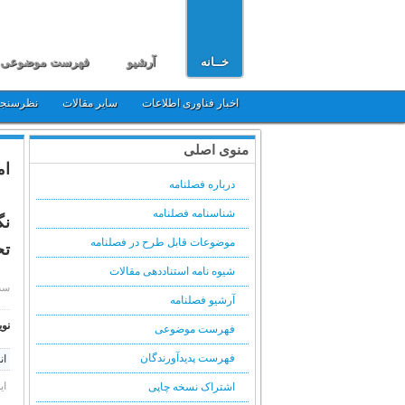
خــانه
آرشیو
فهرست موضوعی
اخبار فناوری اطلاعات
سایر مقالات
نظرسنج
منوی اصلی
ام
درباره فصلنامه
شناسنامه فصلنامه
نگ
موضوعات قابل طرح در فصلنامه
تح
شیوه نامه استناددهی مقالات
سه شنبه, 
آرشیو فصلنامه
نوی
فهرست موضوعی
فهرست پدیدآورندگان
ان
ای
اشتراک نسخه چاپی