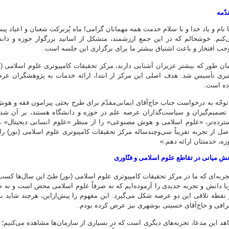
دّمه
ا نام و یاد خدا و با سلام خدمت همه مهمانان گرامی! ماه پُربرکت شعبان و اعیاد پ
‌کنم. خوشحالم که در این جمع ارزشمند، متشکل از اساتید بزرگوار حوزه و دانش
جب افتخار و باعث اشتیاق بیشتر ما برای برگزاری این جلسه است.
بری تأسیس شد. هدف اصلی این مرکز از ابتدا، ارائه خدمات به پژوهشگران عرصه ع
ده است.
 توجّه به درخواست جناب حاج‌آقای ایمانی‌مقدّم برای طرح بحثی پیرامون فقه و هوش 
 تصمیم‌گیران و سیاست‌گذاران عرصه علم در حوزه و دانشگاه هستند، بر آن شد
ترده‌تر، «علوم اسلامی و هوش مصنوعی» را از منظر «علوم انسانی دیجیتال» مط
صل از تجربه تقریباً سی‌وچندساله مرکز تحقیقات کامپیوتری علوم اسلامی (نور) را
زه، خدمتتان ارائه دهم.»
نش میانی در تقاطع علوم اسلامی و فنّاوری
جربه‌ای که ما در مرکز تحقیقات کامپیوتری علوم اسلامی (نور) طیّ این سال‌ها کسب
یا دانش و تجربه جدیدی را آزموده‌ایم که نه صرفاً علوم اسلامی محض است و نه ص
 نقطه تلاقی این دو عرصه شکل می‌گیرد. این مفهوم را پیش‌ازاین، هرچند شاید ب
رافی و حاج‌آقای حسینی بوشهری نیز عرض کرده بودم.
هد این مدعا، تجربه‌های دیگری است که در بسیاری از سازمان‌ها مشاهده می‌کنیم؛ 