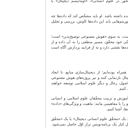
ر در علوم انسانی»، «اومانیسم دیجیتال» یا
نده داشته باشد. او باید مشخّص کند که داده‌ها چه
ریتم‌هایی باید این داده‌ها کاوش، بررسی و تحلیل
 است، به سوی «هوش مصنوعی توضیح‌پذیر» است؛
ی خود محقّق، مسیر منطقی را به آن داده و از
ه‌ها نقشی دارد و نه از فرایند پردازش آگاه است
راه بوده‌ایم؛ از دیجیتال‌سازی منابع، تا ایجاد
یتال بازنمایی کنند و نیز پروژه‌های هوش مصنوعی
، اصول، رجال و دیگر علوم اسلامی توسعه خواهند
کنیم.
 آموزش و تربیت محقّقان علوم اسلامی و انسانی
را با مفاهیمی مانند: ماهیت و ویژگی‌های «داده»
ها،
آشنا کنیم.
یک «محقّق علوم انسانی دیجیتال» یا یک «محقّق
 کنار یک برنامه‌نویس تراز اوّل حاصل نمی‌شود.