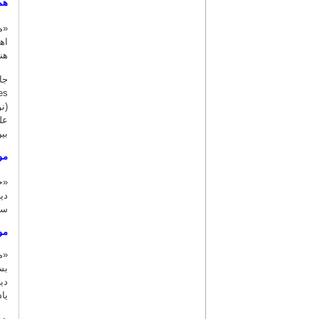
هم
«م
اه
هن
(ن
عل
بی
مو
«ح
دی
سو
مو
«م
بس
دی
یا