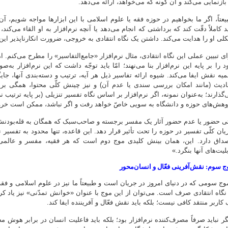
 بازنمایی می‌کند و آن گونه که می‌خواهد، ارائه می‌دهد.
یعتاً، اگر ما بخواهیم در حوزه فقه یا علوم اسلامی با این ابزارها مواجه شویم، آ
ید کاملاً دقّت کند که برداشتی که انجام می‌دهد یا آنچه نرم‌افزار به او القاء می‌کن
لی او را هدایت می‌کند. داشتن یک نگاه انتقادی به خروجی، ضرورت انکارناپذیر ای
ای تبیین عملی این نگاه انتقادی، مثال نرم‌افزار «جامع‌التفاسیر» را مطرح می‌کنم. 
د را بر پایه این نرم‌افزار بنا می‌نهند؛ امّا باید توجّه داشت که این نرم‌افزار ب
میه نقش ایفا می‌کند. شیوه ارائه تفاسیر ذیل هر آیه، ترتیب و دسته‌بندی آنها، ج
ادیث (مانند امکان بررسی سندی یا عدم آن) و نیز چینش کلّی محتوا، همگی بر 
‌گذارند؛ به‌عنوان نمونه، اگر نرم‌افزار بر اساس نگاه تفسیر تنزیلی (بر پایه ترتی
وهش‌های حوزه و دانشگاه به سویی خاصّ خواهد رفت و اگر نباشد، ممکن است خرو
ی حضور یا عدم حضور آثار یک مفسر برجسته و صاحب‌سبک که همگان به قله‌بودنش در 
یان کلّی تفسیر در حوزه را تحت تأثیر قرار دهد. این قاعده، تنها محدود به تفسی
داق دارد. این، همان بینش کلیدی موج دوم است که هر فقیه، مفسر و عالمی باید
لیت‌های آنها بنگرد.»
ج سوم: نقش‌آفرینی فعّال و انسان‌محور
وج سومی که در دنیای امروز در جریان است و طبیعتاً ما نیز در علوم اسلامی و فقه نی
 نگاه انتقادی صرف است. می‌توان از این موج با عنوان «خوانش تمدّنی» نیز یاد کرد
 کاربر منتقد کافی نیست؛ بلکه باید نقش فعّال و آفریننده ایفا کند.
گر نباید صرفاً مصرف‌کننده نرم‌افزار بود؛ بلکه باید فاعلیت انسان در برابر هوش م