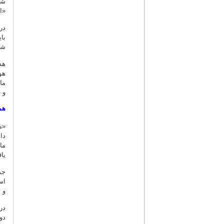
شا
«ا
در
با
شو
هد
هو
ما
و 
هم
«م
دا
ما
یا
جم
اس
و 
در
دو