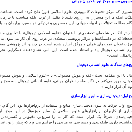
سویی مسیر مرکز نور با جریان جهانی
سیری که مرکز تحقیقات کامپیوتری علوم اسلامی (نور) طیّ کرده است، شباهت قاب
مّیّت اینکه ما این مسیر را نه از روی تقلید یا تقلیل از غرب، بلکه متناسب با نیازها
گام مطالعه تحوّلات و ادبیات جهانی، این همسویی و نزدیکی دو مسیر، برایمان بسیار
Studies که در دانشگاه‌ها و مراکز پژوهشی متعدّدی در غرب روی آن کار می‌شود،
ور) به‌عنوان نمونه‌های عملی و موفّق اشاره شده است. در چندین اثر پژوهشی معتب
وم انسانی دیجیتال یاد و استناد شده است. این امر، نشان‌دهنده همگرایی تجرب
ن‌المللی است.»
ج‌های سه‌گانه علوم انسانی دیجیتال
ال با این مقدّمه، بحث «فقه و هوش مصنوعی» یا «علوم اسلامی و هوش مصنوعی»
جیتال، مرور می‌کنم. در نگاه صاحب‌نظران جهانی، علوم انسانی دیجیتال سه موج ر
م آن قرار داریم.»
ج اول: دیجیتال‌سازی منابع و ابزارسازی
وج اول، حرکت به سوی دیجیتال‌سازی منابع و استفاده از نرم‌افزارها بود. این گام، 
یاری از کاربران نرم‌افزارهای علوم اسلامی (و سایر حوزه‌ها) در این موج
جیتال‌شدن، صرفاً یک ابزار است که کار ما را سریع‌تر، دقیق‌تر و گسترده‌ت
دداشت‌برداری، طبقه‌بندی و دسترسی به منابعی را فراهم می‌آورد که پیش‌ازاین، غیر