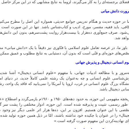
فضلای برجسته‌ای را به کار می‌گیرند، لزوماً به نتایج مشابهی که در این مرکز حاص
ورت دانش میانی
ا در حوزه حدیث و هنگام تدریس جوامع حدیثی، همواره این اصل را مطرح می‌کنیم
کافی، باید فقیه، مفسر، مورخ، ادیب و کتاب‌شناس باشد. تنها در این صورت است که
‌شود. صرف جمع‌آوری ده‌هزار یا بیست‌هزار روایت پشت‌سرهم، بدون این دانش‌های
واهد شد.
 باور ما، در عرصه تعامل علوم اسلامی با فنّاوری نیز دقیقاً با یک «دانش میانی» 
صّص‌های حوزه‌ای و فنّی است که بدون آن، دستیابی به نتایج مطلوب و عمیق ممکن
وم انسانی دیجیتال و پذیرش جهانی
ه‌مرور و با مطالعه ادبیات جهانی، با مفهوم «علوم انسانی دیجیتال» آشنا شدی
ش‌شناسی علوم انسانی و چه به‌عنوان یک رشته علمی کاملاً جدید، در دنیای امرو
نشگاه بزرگ علوم انسانی در غرب، اروپا یا آمریکا را نمی‌یابید که فاقد یک واحد، ر
سانی دیجیتال باشد.
 طور رسمی، تثبیت و پذیرفته شده است. این حوزه، ادوار مختلفی را پشت سر گذا
صّصی با این عنوان هستیم. افزون بر این، ده‌ها هزار اثر علمی دیگر نیز وجود
جیتال» را در عنوان یا چکیده خود نداشته باشند، امّا در ذیل همین حوزه تولید شده
ای نهادینه‌کردن این مفهوم صورت گرفته است.»