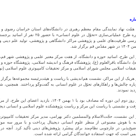
اره
 همّت نهاد نمایندگی مقام معظم رهبری در دانشگاه‌های استان خراسان رضوی و
دوره طرح عملیاتی‌سازی «تحوّل در علوم
شهر مقدّس قم برگزار شد.
 این طرح، اساتید حوزه و دانشگاه، از هفت مرکز معتبر علمی و پژوهشی شهر ق
ه)، دانشگاه باقرالعلوم (ع)، پژوهشگاه فرهنگ و اندیشه اسلامی، پژوهشگاه حوزه و
قیقات اسلامی مجلس شورای اسلامی و مرکز تحقیقات کامپیوتری علوم اسلامی (نور) 
 هریک از این مراکز، نشست هم‌اندیشی با ریاست و هیئت‌رئیسه مجموعه‌ها برگزار 
باره چالش‌ها و راهکارهای تحوّل در علوم انسانی به گفت‌وگو پرداختند. همچنین، شر
دید نمودند.
در روز دوم این دوره که مصادف بود با ۱ بهمن ۱۴۰۴
فت و نشستی با ریاست این مرکز و ریاست پژوهشکده علوم اسلامی و انسانی دیجیت
 این نشست، حجّت‌الاسلام والمسلمین دکتر بهرامی، مدیر مرکز تحقیقات کامپیوت
ه با هوش مصنوعی از منظر علوم انسانی دیجیتال پرداخت و با مرور سه م
ضیح‌پذیر، در چارچوبی نظام‌مند برای پیشبُرد پژوهش‌های دینی تأکید کرد. آنچه 
می است که جهت استفاده خوانندگان گرامی ارائه شده است.