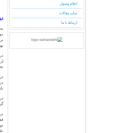
اعلام وصول
سایر مقالات
اش
ارتباط با ما
به
بهمن ۱۴۰۴ در 
در
(ر
تح
در
در
باز
گر
در
فق
تو
عل