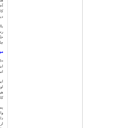
هم
آخ
کا
دی
با
رس
حت
چا
موج
«ا
اب
اس
ای
او
هر
کا
پس
وا
دا
ار