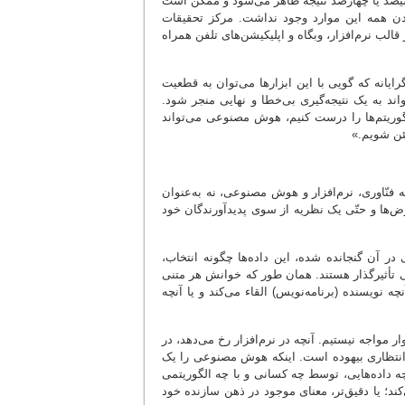
یصد یا چهارصد نتیجه ظاهر می‌شود و ممکن است
یدن همه این موارد وجود نداشت. مرکز تحقیقات
الب نرم‌افزار، وبگاه و اپلیکیشن‌های تلفن همراه
گرایانه که گویی با این ابزارها می‌توان به قطعیت
واند به یک نتیجه‌گیری بی‌خطا و نهایی منجر شود.
لگوریتم‌ها را درست کنیم، هوش مصنوعی می‌تواند
مئن شویم.»
ه فنّاوری، نرم‌افزار و هوش مصنوعی، نه به‌عنوان
ض‌ها و حتّی یک نظریه از سوی پدیدآورندگان خود
یی در آن گنجانده شده، این داده‌ها چگونه انتخاب،
مگی تأثیرگذار هستند. همان طور که خوانش هر متنی
ه نویسنده (برنامه‌نویس) القاء می‌کند و یا آنچه
ر مواجه نیستیم. آنچه در نرم‌افزار رخ می‌دهد، در
 انتظاری بیهوده است. اینکه هوش مصنوعی را یک
چه داده‌هایی، توسط چه کسانی و با چه الگوریتمی
 یا دقیق‌تر، معنای موجود در ذهن سازنده خود