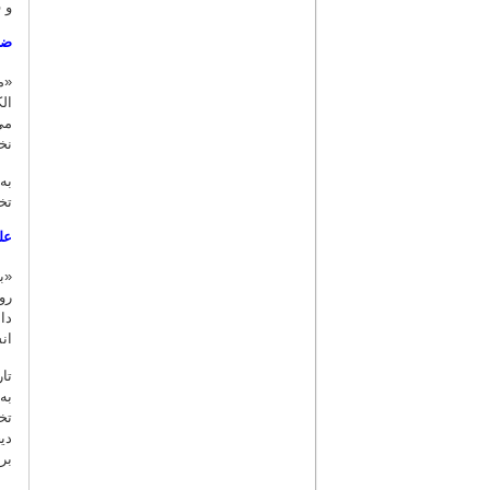
و 
ضر
«م
ال
می
نخ
به
تخ
عل
«ب
رو
دا
ان
به
تخ
دی
بر