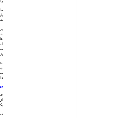
را
طب
با
شک
بر
خو
عل
اح
می
پژ
حت
جر
مص
قاب
مو
«م
از
یک
دی