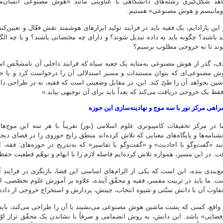
هد شکل‌گیری رشته‌های دانشگاهی با عناوینی مانند «هوش مصنوعی انسان‌محو
ومانیسم و هوش مصنوعی» هستیم.
 این پارادایم، یک فقیه باید در فرایند تولید ابزارهای هوشمند نقش فعّال و تعیین‌کن
ید باشند؟ چگونه باید به داده تبدیل شوند؟ و دارای چه مختصاتی باشند؟ و با چه الگو
ند تا به خروجی مطلوب برسیم؟
ف، گذر از هوش مصنوعی به‌مثابه یک جعبه سیاه که فرایند داخلی آن نامشخّص
ش مصنوعی‌ای که بتوان مستندات و مسیر استدلالی آن را درخواست کرد و یا حتّ
شین بخواهد آن را طیّ کند. این، در مقابل وضعیتی است که فقیه، نه در طراحی داد
فقط یک خروجی دریافت می‌کند که بعداً باید برای آن توجیهی بیابد.»
راهی مرکز نور با سه موج و نهادینه‌سازی این حوزه
ا در مرکز تحقیقات کامپیوتری علوم اسلامی (نور) تقریباً با هر سه این موج‌ها هم
نشنامه‌ها و پایگاه‌های معنایی که تلاش کرده‌اند منطق رایج حوزوی را در فضای دیج
نند «گفت‌وگو با احادیث» و «گفت‌وگو با تفاسیر» که به‌تدریج در حوزه‌های: فقه
فت. در این مسیر، همواره تلاش کرده‌ایم فاصله لازم را با ابهام و توهّم قطعیت حفظ 
ع‌بندی بنده، این است که یکی از الزام‌های اساسی این فضا، بازنگری در فرایند
ت. ما باید در تربیت مفسر، فقیه و محقّق آینده، علاوه بر آموزش علوم تخصّصی، او 
تفاوت آن با دانش سنّتی و شیوه انتخاب، چینش، پردازش و استخراج خروجی از داده‌
 واقع، کسی که پشت ماشین هوش مصنوعی می‌نشیند یا آن را طراحی می‌کند، باید 
فضایی» باشد. این دانش، به روش انضمامی و صرفاً با نشاندن یک محقّق تراز اوّل