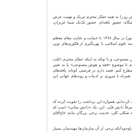
یش رو را به همه حضّار محترم تبریک و تهنیت عرض
گاه، حضور یافته‌ام. حضور تک‌تک شما عزیزان،
همان طور که بیشتر عزیزان آشنایی دارند، مرکز تحقیقات کامپیوتری علوم اسلامی (نور) در سال ۱۳۶۸ با حمایت و عنایت مقام معظم
لوم اسلامی با بهره‌گیری از فنّاوری‌های نوین
مصنوعی، و با توجّه به اینکه حضّار محترم، اغلب
م تا موضوع «فقه و هوش مصنوعی» یا به تعبیر
رح کنم. قصد دارم در فرصتی کوتاه، یافته‌های
 همراه با مروری بر ادبیات و روندهای جهانی این
 کرده‌ایم، همواره این برداشت را تقویت کرده که
رفاً دانش فنّی. این، یک «دانش میانی» است که
ه شکلی کلی، خدمت برخی بزرگان مانند حاج‌آقای
باوجودآنکه برخی از آن سازمان‌ها مهندسان بسیار