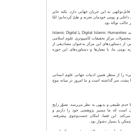
ل‌توجّهی به این جریان جهانی دارد. نکته حایز
ی داخلی و بومی خودمان تجربه و طیّ کرده‌ایم؛ امّا
 جالب توجّه بود.
جالب‌تر آنکه در شاخه‌ای تخصّصی‌تر با عنوان «علوم اسلامی دیجیتال» با تعابیری مانند Digital Islamic Humanities یا Islamic Digital
 به محصولات مرکز تحقیقات کامپیوتری علوم اسلامی
ر، از دستاوردهای این مرکز به‌عنوان مصادیقی از
ه بومی ما، با معیارها و دستاوردهای این حوزه
 را از منظر همین ادبیات جهانی علوم انسانی
ا پشت سر گذاشته است و ما امروز در میانه موج
تا حدی طبیعی و بدیهی به نظر می‌رسد. تصوّر رایج
، آن است که ما مسیر پژوهشی خود را داریم و
ر می‌کند. این فضا، امکان جست‌وجوی پیشرفته،
ممکن یا بسیار دشوار بود.