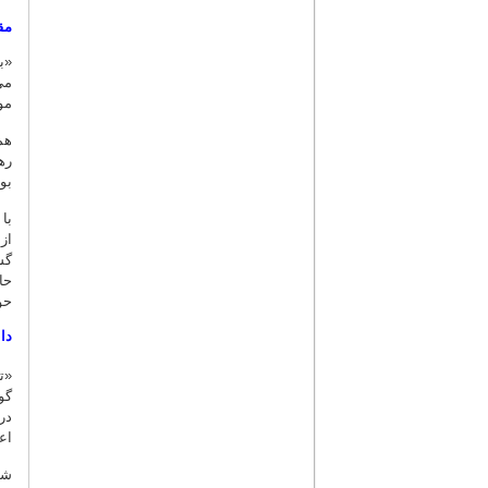
مق
«ب
می
مو
ره
بو
با
از
گس
حا
حو
دا
«ت
گو
در
اع
شا