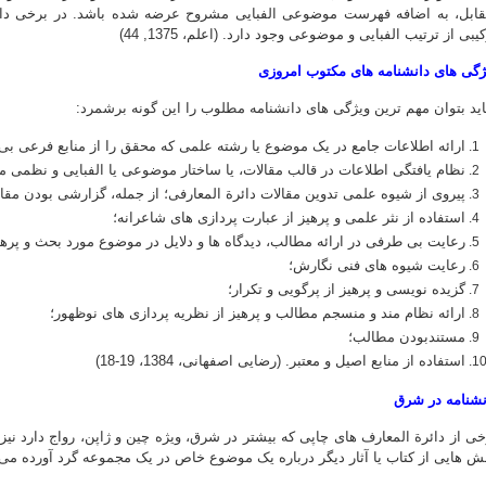
قابل، به اضافه فهرست موضوعی الفبایی مشروح عرضه شده باشد. در برخی دان
یبی از ترتیب الفبایی و موضوعی وجود دارد. (اعلم، 1375, 44)
ژگی های دانشنامه های مکتوب امروزی
ید بتوان مهم ترین ویژگی های دانشنامه مطلوب را این گونه برشمرد:
ارائه اطلاعات جامع در یک موضوع یا رشته علمی که محقق را از منابع فرعی بی ن
نظام یافتگی اطلاعات در قالب مقالات، یا ساختار موضوعی یا الفبایی و نظمی 
پیروی از شیوه علمی تدوین مقالات دائرة المعارفی؛ از جمله، گزارشی بودن مقال
استفاده از نثر علمی و پرهیز از عبارت پردازی های شاعرانه؛
رعایت بی طرفی در ارائه مطالب، دیدگاه ها و دلایل در موضوع مورد بحث و پرهی
رعایت شیوه های فنی نگارش؛
گزیده نویسی و پرهیز از پرگویی و تکرار؛
ارائه نظام مند و منسجم مطالب و پرهیز از نظریه پردازی های نوظهور؛
مستندبودن مطالب؛
استفاده از منابع اصیل و معتبر. (رضایی اصفهانی، 1384، 19-18)
نشنامه در شرق
خی از دائرة المعارف های چاپی که بیشتر در شرق، ویژه چین و ژاپن، رواج دارد نی
ش هایی از کتاب یا آثار دیگر درباره یک موضوع خاص در یک مجموعه گرد آورده می