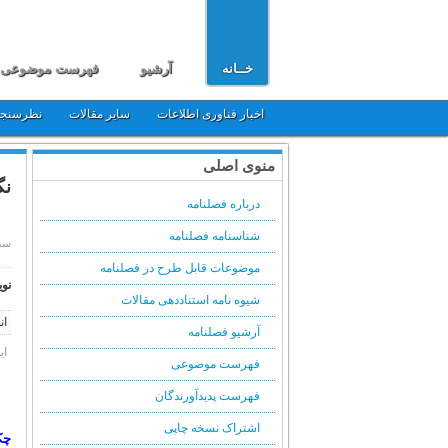
خــانه
آرشیو
فهرست موضوعی
اخبار فناوری اطلاعات
سایر مقالات
نظرسنج
منوی اصلی
نگ
درباره فصلنامه
شناسنامه فصلنامه
سه شنبه, 
موضوعات قابل طرح در فصلنامه
نوی
شیوه نامه استناددهی مقالات
ان
آرشیو فصلنامه
ای
فهرست موضوعی
فهرست پدیدآورندگان
اشتراک نسخه چاپی
چک