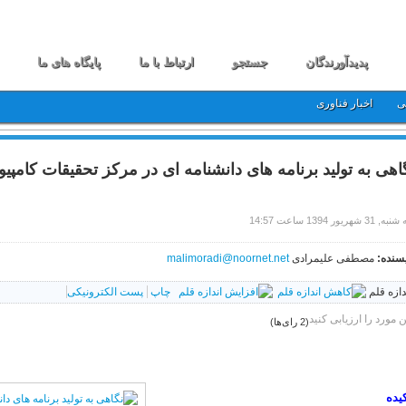
پدیدآورندگان
جستجو
ارتباط با ما
پایگاه های ما
ی
اخبار فناوری
اهی به تولید برنامه های دانشنامه ای در مرکز تحقیقات کامپی
31 شهریور 1394 ساعت 14:57
سنده:
مصطفی علیمرادی
malimoradi@noornet.net
دازه قلم
چاپ
پست الکترونیکی
ن مورد را ارزیابی کنید
(2 رای‌ها)
یده