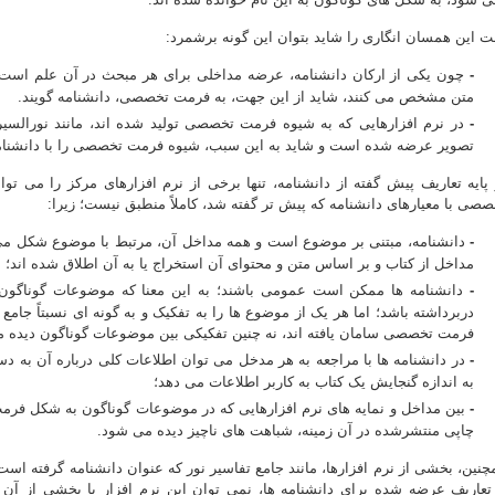
ت این همسان انگاری را شاید بتوان این گونه برشمرد:
-
چون یکی از ارکان دانشنامه، عرضه مداخلی برای هر مبحث در آن علم است
متن مشخص می کنند، شاید از این جهت، به فرمت تخصصی، دانشنامه گویند.
-
در نرم افزارهایی که به شیوه فرمت تخصصی تولید شده اند، مانند نورالسیره
تصویر عرضه شده است و شاید به این سبب، شیوه فرمت تخصصی را با دانشنامه
 پایه تعاریف پیش گفته از دانشنامه، تنها برخی از نرم افزارهای مرکز را می تو
صصی با معیارهای دانشنامه که پیش تر گفته شد، کاملاً منطبق نیست؛ زیرا:
-
دانشنامه، مبتنی بر موضوع است و همه مداخل آن، مرتبط با موضوع شکل می 
مداخل از کتاب و بر اساس متن و محتوای آن استخراج یا به آن اطلاق شده اند؛
-
دانشنامه ها ممکن است عمومی باشند؛ به این معنا که موضوعات گوناگون: د
دربرداشته باشد؛ اما هر یک از موضوع ها را به تفکیک و به گونه ای نسبتاً جام
فرمت تخصصی سامان یافته اند، نه چنین تفکیکی بین موضوعات گوناگون دیده 
-
در دانشنامه ها با مراجعه به هر مدخل می توان اطلاعات کلی درباره آن به
به اندازه گنجایش یک کتاب به کاربر اطلاعات می دهد؛
-
بین مداخل و نمایه های نرم افزارهایی که در موضوعات گوناگون به شکل فر
چاپی منتشرشده در آن زمینه، شباهت های ناچیز دیده می شود.
چنین، بخشی از نرم افزارها، مانند جامع تفاسیر نور که عنوان دانشنامه گرفته اس
 تعاریف عرضه شده برای دانشنامه ها، نمی توان این نرم افزار یا بخشی از آن را 