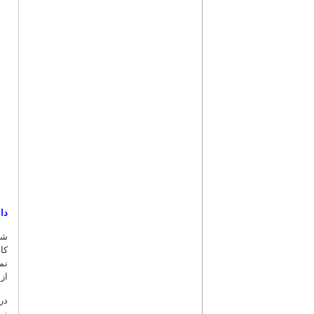
دا
شا
کا
نم
از
در
نم