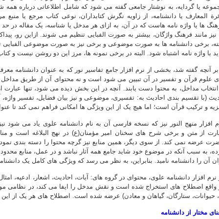
موعه یا گردایه، به نوشتار جامعی گفته می شود که شامل اطلاعاتی درباره هم
ئرة المعارف یا دانشنامه، از زاویه نگرش کتابداران، نوعی کتاب مرجع یا منبع
هنگ ها یا واژه نامه هاست که در آن، به ازای هر مدخل یا شناسه، یک مقاله در ح
 نیز مانند فرهنگ واژگان، بیشتر به صورت الفبایی تنظیم می شوند. ازاین رو، پید
اید با واژه نامه اشتباه شود. البته در برخی نمونه ها، مرز این دو روشن نیست و کتاب
ابر آنچه گفته شد، بخشی از نرم افزار جامع تفاسیر نور که به عنوان دانشنامه مع
ی علوم قرآن و تفسیر در آن تبیین می شود است و نه محتوای آن از طریق مداخل 
 انتخاب مداخل، به محتوا دست یابند. آنچه در این بخش دیده می شود، تنها عبارت از
یث (با تقسیم بندی احادیث به: تفسیری، موضوعی و نیز بیان فضایل، تفسیر واژه، آ
زیه و ترکیب قرآن است؛ اما هیچ یک از این ویژگی ها امکانی فراهم نمی کند تا عنوان
م افزار منهج النور نیز که نسخه فارسی آن به نام دانشنامه علوی یاد می شود نیز
ارت از متن و برخی شرح های سخنان امیر مؤمنان(ع) در نهج البلاغه است و منا
رت عرضه نمی کند. از سوی دیگر، همین منابع نیز گرچه محتوا را دسته بندی نموده
ده، به سبب آنکه در موضوع خود شاید جامع همه آثار نباشد و در عمل، منابع محدود
ان آن را دانشنامه نامید. بنابراین، به نظر می رسد که ویژگی های کامل یک دانشنا
 نرم افزار دانشنامه علوی، محتوای در گروه های: آیات، احادیث، اشعار، ادعیه، امثال،
 واقع اصطلاح های استخراج شده است و نقش مدخل را ایفا می کند، در نظامی موض
، حیوانات، ستارگان، گیاهان و معادن) عرضه شده است. اصطلاح های هر یک از این گر
نای مختار از دانشنامه