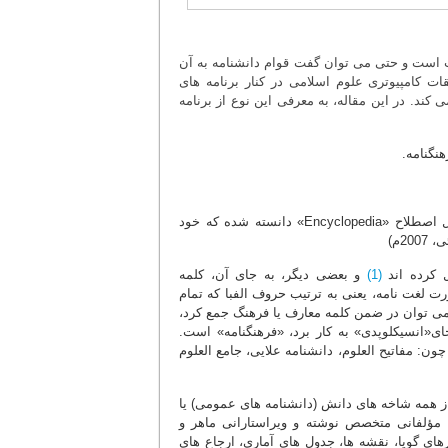
میت است و حتی می توان گفت قوام دانشنامه به آن
ت کامپیوتری علوم اسلامی در کنار برنامه های
د. در این مقاله، به معرفی این نوع از برنامه
هنگنامه.
دانشنامه یا دائرة المعارف که گاه به آن موسوعه و فرهنگنامه نیز می گویند، معادل اصطلاح «Encyclopedia» دانسته شده که خود
ل کرده اند
(1)
و بعضی دیگر، به جای آن، کلمه
رت لغت نامه، یعنی به ترتیب حروف الفبا که تمام
را می توان در ضمن کلمه معارف یا فرهنگ جمع کرد،
ی«انسیکلوپدی» به کار برد، «فرهنگنامه» است.
د و آثاری چون: مفاتیح العلوم، دانشنامه علایی، جامع العلوم
 از همه شاخه های دانش (دانشنامه های عمومی) یا
 مؤلفانی متخصص نوشته و ویراستارانی ماهر و
رهای گویا، نقشه ها، جدول های آماری، ارجاع های