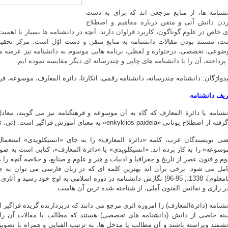
نشنامه ها، از منابع مرجعی اند که برای به دست
ردن دانش آنی و متقن درباره مفاهیم و اصطلاح
ی خاص در علوم گوناگون، کاربرد فراوان دارند. آنچه در دانشنامه ها بسیار با اه
ت، مستند بودن مقالات دانشنامه به منابع متقن و دست اوّل است. مرکز تحقیقا
ضوعی، تخصصی، درختواره و لفظی، برنامه هایی موسوم به دانشنامه نیز عرضه می کن
 پرداخته، آن را با دانشنامه های چاپی و چندرسانه ای دیگر مقایسه نموده ایم.
یدواژگان: دانشنامه چندرسانه، دانشنامه رقمی، انکارتا، دائرة المعارف، موسوعه، فر
ریف دانشنامه
 از اصطلاح یونانی «enkyklios paideia» به معنای آموزش فراگیر است. (ئی. ئی، 2007م)
ضی نویسندگان عرب، کلمه «دائرة المعارف» را به جای «انسیکلوپدی» استعما
وسوعه» را به کار برده اند. «انسیکلوپدی» یا «دائرة المعارف»، کتابی است به صو
وم و فنون عصر از تاریخ و جغرافیا و ادبیات و هنر و علوم و صنایع، و خلاصه آنچه 
مل می شود. برخی برآن اند بهترین کلمه ای که در زبان فارسی می توان به جا
([نامعلوم]، 1338،, 95-96) نگارش دانشنامه در دوره اسلامی به اوج خود رسی
ر رازی و نفائس الفنون آملی، از شناخته شده ترین آن هاست.
نشنامه (دائرةالمعارف) را امروزه اثری مرجع می دانند که دربردارنده گزیده فراگیر
ینه خاصی از دانش (دانشنامه های تخصصی) هستند که مطالب یا مقالات آن را
نشمند ویراسته باشند و آن مطالب یا مدخل ها، به ترتیب الفبایی و همراه با تصوی