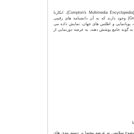
جز دانشنامه های چاپی و مکتوب، شکل های دیگر از دانشنامه چون کامپتون (Compton's Multimedia Encyclopedia)، انکارتا
(Encarta's Multimedia Encyclopedia) و گرولیر (Grolier Multimedia Encyclopedia) وجود دارند که به آن دانشنامه های رقمی
وت، پویانمایی و اطلس های جهان، نمایش داده می
به گونه جامع پوشش دهند، به عرضه دورنمایی از
وضوع سلامتی به عرضه محتوا در دسته بندی های