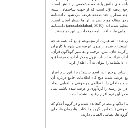
ه شاخه های دانش یا شاخه مشخصی از دانش است.
 مرجع ردیف اوّل است که از جهت ساختمان، شبیه
د چند سطر یا چند صفحه عرضه می شود. دانشنامه
اکردن مقاله مورد نظر در آن ها بسیار آسان است.
البته، برخی دانشنامه ها به صورت موضوعی و برخی نیز به صورت موضوعی الفبایی تنظیم شده اند. (ariusabdulahad, 2010) دانشنامه
 هایی مانند لغت نامه دهخدا، بین این دو هستند.
رفی شده، نه عبارت از مجموعه جامع که همه شاخه
استخراج شده از متون عرضه می شود تا کاربران
 گزینه های: متن، ترجمه و تفاسیر گوناگون قرآن،
داب قرائت، اسباب نزول و ذکر احادیث مرتبط)، و
 دانشنامه را بتوان به آن اطلاق کرد.
 شاید درخور این اسم نباشد؛ زیرا این نرم افزار
بع عرضه شده هیچ گاه اطلاعات جامع درباره آن
 و مداخلی را با نظامی موضوعی و الفبایی ایجاد
 در این زمینه را گردآوری و عرضه شده باشد، نمی
مه در این نرم افزار رعایت نشده است.
 اعلام، و مصادر گنجانده شده و در گروه اَعلام که
وعی (اشخاص، گروه ها، کتاب ها، زمان ها، جای
وه ها، نظامی الفبایی دارند.