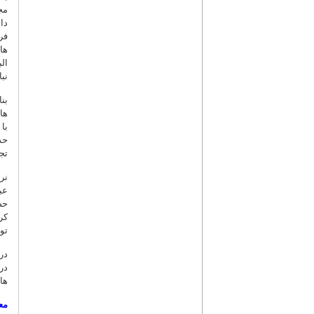
مج
دا
فر
ها
نب
بن
ها
با
حد
تج
نر
عب
حض
کر
تو
در
در
ها
مع