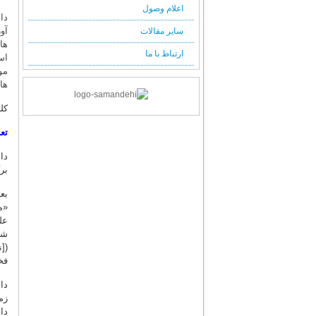
اعلام وصول
دا
آو
سایر مقالات
ها
ارتباط با ما
اس
مو
ها
کل
تع
برگرفته
بع
«م
عل
شا
فخ
دا
زم
دا