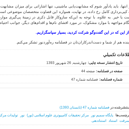
 انتها، باید یادآور شوم که مشابهت‌یابی ماشینی، تنها اشاراتی برای میزان مشابهت
 کپی‌برداری کامل رخ داده، در نهایت، همواره این قضاوت متخصصان موضوعی اس
ت یا خیر. به علاوه، با توجه به این‌که سازوکار قابل ذکری در زمینۀ پی‌گیری موار
گام مواجهه با موارد مشکوک، در مورد افشای نام‌ها و اقدام‌های دیگر، جوانب احتیا
از این که در این گفت‌وگو شرکت کردید، بسیار سپاسگزاریم.
نده هم از شما و دست‌اندرکاران‌تان در فصلنامه ره‌آوردنور تشکر مي‌کنم.
لاعات تکميلي
تاریخ انتشار نسخه چاپی:
چهارشنبه, 26 شهریور 1393
صفحه در فصلنامه:
صفحه 44
شماره فصلنامه:
فصلنامه شماره 47
نتشرشده در
فصلنامه شماره 47 (تابستان 1393)
رچسب‌ها
پایگاه سمیم نور
مرکز تحقیقات کامپیوتری علوم اسلامی (نور)
نور
تولیدات مرکز
رقت
استناد
استناددهی