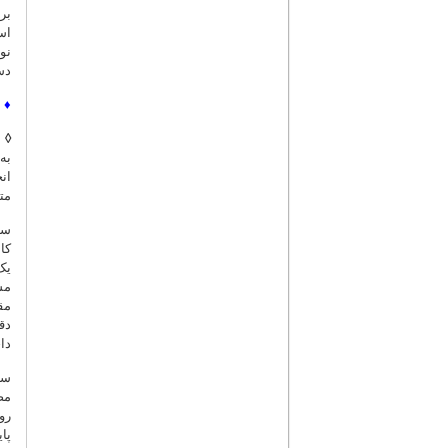
بر
اس
نو
دس
♦
◊
به
ان
مت
سا
کا
یک
مش
مق
دق
دا
سا
رو
پا