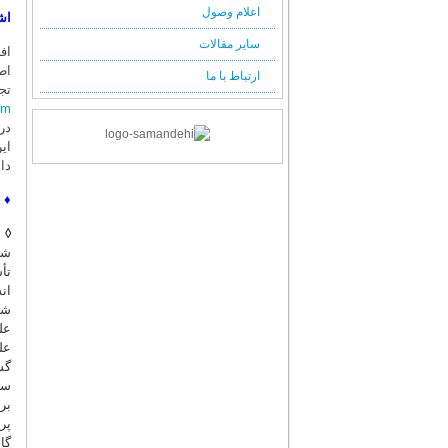
اعلام وصول
اش
سایر مقالات
اف
اط
ارتباط با ما
تج
om
در
ای
دا
♦
◊
م
شن
تأ
ان
شد
عل
عل
گس
سو
بر
پر
گا