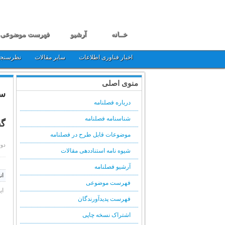
خــانه
آرشیو
فهرست موضوعی
اخبار فناوری اطلاعات
سایر مقالات
نظرسنج
منوی اصلی
سم
درباره فصلنامه
شناسنامه فصلنامه
گف
موضوعات قابل طرح در فصلنامه
دوشنبه, 31
شیوه نامه استناددهی مقالات
آرشیو فصلنامه
ان
فهرست موضوعی
ای
فهرست پدیدآورندگان
اشتراک نسخه چاپی