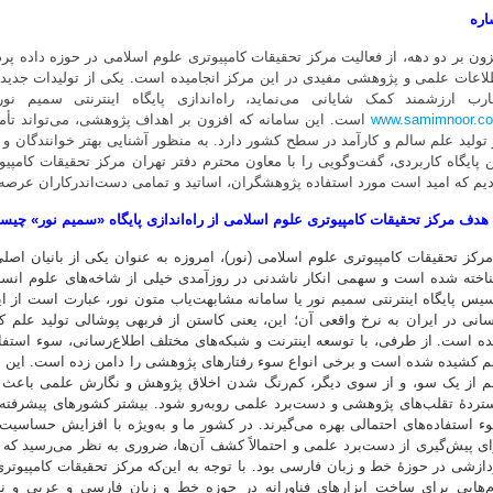
اره
زون بر دو دهه، از فعالیت مرکز تحقیقات کامپیوتری علوم اسلامی در حوزه داده پر
لاعات علمی و پژوهشی مفیدی در این مرکز انجامیده است. یکی از تولیدات جدیدی ک
ارب ارزشمند کمک شایانی می‌نماید، راه‌اندازی پایگاه اینترنتی سمیم نو
www.samimnoor.c
است. این سامانه که افزون بر اهداف پژوهشی، می‌تواند تأم
 تولید علم سالم و کارآمد در سطح کشور دارد. به منظور آشنایی بهتر خوانندگان و عل
ن پایگاه کاربردی، گفت‌وگویی را با معاون محترم دفتر تهران مرکز تحقیقات کامپیو
دیم که امید است مورد استفاده پژوهشگران، اساتید و تمامی دست‌اندرکاران عرصه ت
هدف مرکز تحقیقات کامپیوتری علوم اسلامی از راه‌اندازی پایگاه «سمیم نور» چی
رکز تحقیقات کامپیوتری علوم اسلامی (نور)، امروزه به عنوان یکی از بانیان اصل
اخته شده است و سهمی انکار ناشدنی در روزآمدی خیلی از شاخه‌های علوم انسانی
سیس پایگاه اینترنتی سمیم نور یا سامانه مشابهت‌یاب متون نور، عبارت است از ای
سانی در ایران به نرخ واقعی آن؛ این، یعنی کاستن از فربهی پوشالی تولید علم ک
ه است. از طرفی، با توسعه اینترنت و شبکه‌های مختلف اطلاع‌رسانی، سوء استفاده
م کشیده شده است و برخی انواع سوء رفتارهای پژوهشی را دامن زده است. این سوء
م از یک سو، و از سوی دیگر، کم‌رنگ شدن اخلاق پژوهش و نگارش علمی باعث شد
تردۀ تقلب‌های پژوهشی و دست‌برد علمی روبه‌رو شود. بیشتر کشورهای پیشرفته ا
ء استفاده‌های احتمالی بهره می‌گیرند. در کشور ما و به‌ویژه با افزایش حساسیت‌ها
ای پیش‌گیری از دست‌برد علمی و احتمالاً کشف آن‌ها، ضروری به نظر می‌رسید که الب
دازشی در حوزۀ خط و زبان فارسی بود. با توجه به این‌که مرکز تحقیقات کامپیوتر
م‌هایی برای ساخت ابزارهای فناورانه در حوزه خط و زبان فارسی و عربی و نر