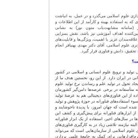
دازی علوم اسلامی می‌گذرد و در عمل، به انباشت
ه به استفاده بهینه و کارآمد از این اطلاعات و
ر (سامانه مشابهت‌یاب متون نور) به نشانی
ین‌کننده اهداف آموزشی نیز باشد، نقش بسزایی
اقه‌مندان عزیز با اهمیت، ویژگی‌ها و قابلیت‌های
تری علوم اسلامی، آقای دکتر مهدی بهنیافر انجام
حقیق، دانش و فناوری قرار گیرد.
ست؟
ی تولید و ترویج علوم انسانی و اسلامی در کشور
 در ایران دارد. از این رو، نخستین هدف ما از
جاد تحول در تولید علم و رساندن نرخ تولید علوم
ه متأسفانه در برخی عرصه‌ها دامن‌گیر کشورمان
 از این فناوری‌های دیجیتالی هم به عرصۀ تولید
 استفاده‌های فناورانه در حوزۀ پژوهش و تولید
ه است که جهان امروز، با پدیدۀ ناخوشایند و
ز ابزارهای فناورانه برای پیش‌گیری و کشف این
 در سال‌های اخیر، استفاده از یک ابزار فناورانه
ته نیازمند تلاشی زیاد در به کارگیری فناوری‌های
ی علوم اسلامی از سازمان‌هایی است که می‌تواند
م‌افزارهایی برای کمک به جامعۀ علمی بردارد،