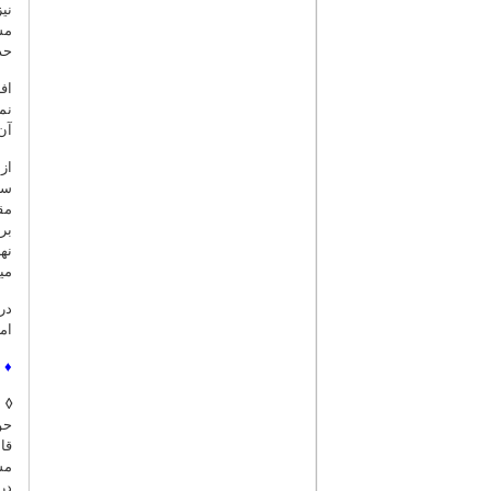
نی
مش
حد
اف
نم
آن
از
سر
مق
بر
نه
می
در
ام
♦
◊
ب
حو
قا
مش
در