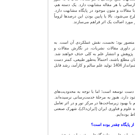
رسالی با هر مقاله مشابهت دارد. یک دسته هم،
مقالات و متون موجود در پایگاه مشابهت دارد.
 می‌شود، بالا یا پایین بودن این درصدها لزوماً
 مورد اصالت‌ یک اثر فراهم می‌سازند.
ن متصور بود؛ نخست، نقش عملکردی آن است. به
ر داوری مقالات نشریات، در نگارش مقالات و
خۀ پژوهش و انتشار علم به کلی حذف خواهند شد.
مطلع باشند، احتمالاً به‌طور طبیعی، کمتر دست
به تقلب خواهند زد. مجموع این دو، باعث می‌شود که به امید خدا و مطابق با سند چشم‌انداز 1404 تولید علم سالم و کارآمد، رشد قابل
در دست توسعه است؛ اما با توجه به محدودیت‌های
د دارد، هنوز به مرحلۀ خدمت‌رسانی نرسیده‌اند.
با بهبود زیرساخت‌ها در مرکز نور و در اثر تعامل
اه علوم و فناوری ایران (ایران‌داک)، شهرک صنعتی
ط بوده‌ایم.
 از پایگاه چقدر بوده است؟
، نشریات علمی، دانشگاه‌ها و مؤسسات پژوهشی و