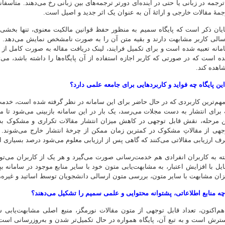
 ترجمه در زبانی یا حتی در آینده‌ای دورتر ترجمه‌های بین زبانی رخ می‌دهند. متأسفا
جمۀ مقالات خارجی و ارائۀ آن به عنوان یک اثر جدید و اصیل است.
یان ذکر است که پایگاه سمیم به منظور حفظ قوانین مالکیت معنوی، تنها بخشی از
سالی کاربر مشابهت دارند و بقیه متن آن را به صورت نامشخص نمایش می‌دهد. 
مانه تعبیه شده است و برای تکمیل فرایند، لینک دریافت مقاله به صورت کامل از نور
ه است که در صورتی که کاربر اجازه استفاده از آن پایگاه‌ها را داشته باشد، می‌تو
اهده کند.
این پایگاه چه فواید و کاربردهایی برای جامعه علمی دارد؟
هم‌ترین کاربردی که در حال حاضر برای این سامانه در نظر گرفته شده است، خدمت‌
 برای انتشار به دست مجلات می‌رسد، یک بار در این سامانه بازبینی می‌شود تا
ن مرحله، نقش قابل توجهی در کاهش میزان انتشار مقالات تکراری و مشکوک به 
جهی از مقالاتِ مشکوک در کمترین زمان ممکن از چرخۀ انتشار خارج می‌شوند. 
ف ارزیابی مقالاتی می‌کنند که گاهی پس از ارزیابی معلوم می‌شود درصد بسیاری از
ایل با افزایش اعتبار، به مشابهت‌یابی متون خود با سایر منابع موجود در سامانه
زان مشابهت با سایر متون، بررسی متون ارسالی دانشجویان توسط اساتید و غیره، ا
چه منابع اطلاعاتی، پشتوانه محتوایی و علمی سمیم را تشکیل می‌دهند؟
م‌اکنون، تعداد قابل توجهی از متون مقالات نورمگز، منبع اصلی مشابهت‌یابی س
ترش است و به تبع آن، پایگاه همواره در حال تکمیل‌تر شدن و به‌روزرسانی است. گ