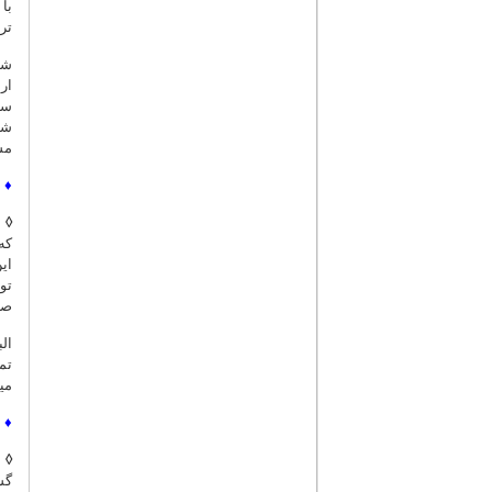
با
تر
شا
ار
سا
شد
مش
♦
◊
م
که
ای
تو
صر
تم
می
♦
◊
ه
گس