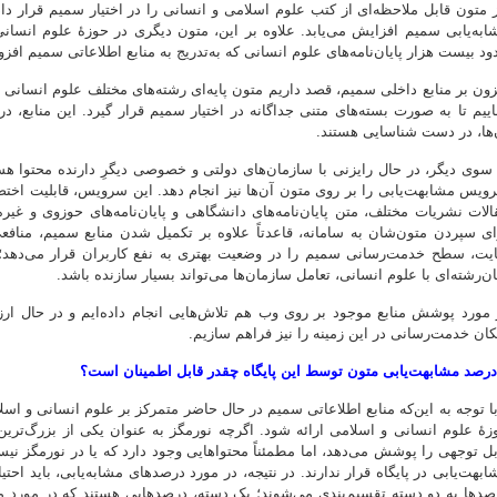
ز متون قابل ملاحظه‌ای از کتب علوم اسلامی و انسانی را در اختیار سمیم قرار دا
ابه‌یابی سمیم افزایش می‌یابد. علاوه بر این، متون دیگری در حوزۀ علوم انسانی
ود بیست هزار پایان‌نامه‌های علوم انسانی که به‌تدریج به منابع اطلاعاتی سمیم افز
زون بر منابع داخلی سمیم، قصد داریم متون پایه‌ای رشته‌های مختلف علوم انسانی
اییم تا به صورت بسته‌های متنی جداگانه در اختیار سمیم قرار گیرد. این منابع، 
‌ها، در دست شناسایی هستند.
 سوی دیگر، در حال رایزنی با سازمان‌های دولتی و خصوصی دیگرِ دارنده محتوا هست
ویس مشابهت‌یابی را بر روی متون آن‌ها نیز انجام دهد. این سرویس، قابلیت اختص
الات نشریات مختلف، متن پایان‌نامه‌های دانشگاهی و پایان‌نامه‌های حوزوی و غی
ای سپردن متون‌شان به سامانه، قاعدتاً علاوه بر تکمیل شدن منابع سمیم، مناف
ایت، سطح خدمت‌رسانی سمیم را در وضعیت بهتری به نفع کاربران قرار می‌دهد؛ به
ان‌رشته‌ای با علوم انسانی، تعامل سازمان‌ها می‌تواند بسیار سازنده باشد.
 مورد پوشش منابع موجود بر روی وب هم تلاش‌هایی انجام داده‌ایم و در حال ارزیاب
کان خدمت‌رسانی در این زمینه را نیز فراهم سازیم.
درصد مشابهت‌یابی متون توسط این پایگاه چقدر قابل اطمینان است؟
ا توجه به این‌که منابع اطلاعاتی سمیم در حال حاضر متمرکز بر علوم انسانی و اس
زۀ علوم انسانی و اسلامی ارائه شود. اگرچه نورمگز به عنوان یکی از بزرگ‌ترین 
بل توجهی را پوشش می‌دهد، اما مطمئناً محتواهایی وجود دارد که یا در نورمگز نیست
ابهت‌یابی در پایگاه قرار ندارند. در نتیجه، در مورد درصدهای مشابه‌یابی، باید اح
صدها به دو دسته تقسیم‌بندی می‌شوند؛ یک دسته، درصدهایی هستند که در مورد مش