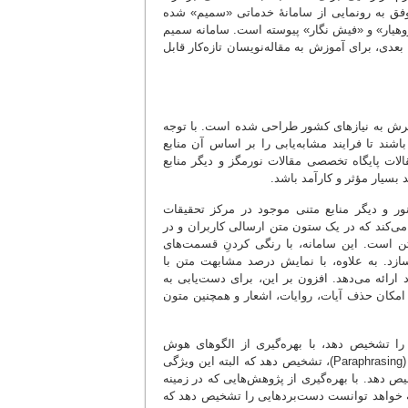
موفق به رونمایی از سامانۀ خدماتی «سمیم» شده
پژوهیار» و «فیش نگار» پیوسته است. سامانه سمیم
عدی، برای آموزش به مقاله‌نویسان تازه‌کار قابل
م اسلامی و با نگرش به نیازهای کشور طراحی شده است. با توجه
باشند تا فرایند مشابه‌یابی را بر اساس آن منابع
قالات پایگاه تخصصی مقالات نورمگز و دیگر منابع
 بسیار مؤثر و کارآمد باشد.
نور و دیگر منابع متنی موجود در مرکز تحقیقات
می‌کند که در یک ستون متن ارسالی کاربران و در
تن است. این سامانه، با رنگی کردنِ قسمت‌های
ازد. به ‌علاوه، با نمایش درصد مشابهت متن با
رائه می‌دهد. افزون بر این، برای دست‌یابی به
امکان حذف آیات، روایات، اشعار و همچنین متون
 را تشخیص دهد، با بهره‌گیری از الگوهای هوش
مصنوعی می‌تواند متونی را که با تغییرهای واژگانی و اندک متن سعی در تقلب دارند (Paraphrasing)، تشخیص دهد که البته این ویژگی
ص دهد. با بهره‌گیری از پژوهش‌هایی که در زمینه
انه خواهد توانست دست‌بردهایی را تشخیص دهد که