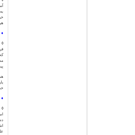
آم
به
خو
هر
♦
◊
د
فر
که
مش
پی
هم
یا
خد
♦
◊
ف
اس
دش
اش
عل