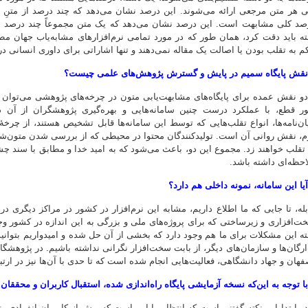
ی هر متن مرجعی ارائه می‌شوند. این درصد نشان می‌دهد که چند درصد از متنِ ا
صد کلی مشابهت است. این درصد نشان می‌دهد که یک متن مجموعاً چند درصد با 
بته باید دقت کرد، همان طور که در مورد تمامی نرم‌افزارهای مشابه‌یاب جهان مطرح
م به تقلب بودن یا اصالت یک مقاله نمی‌دهند و تنها اشاراتی برای داوری انسانی در
نقش پایگاه سمیم در پایش و گسترش پژوهش‌های علمی چیست؟
و نقش عمده برای پایگاه‌های مشابهت‌یابی متون در چرخه‌های پژوهشی می‌توا
ر قطع، با عملکرد درست چنین سامانه‌هایی و بهره‌گیری پژوهشگران از آن د
یان‌نامه‌ها، انواع تقلب‌هایی که توسط این سامانه‌ها قابل تشخیص هستند، از چر
م، نقش روانی آن است. تولیدکنندگان محتوا در محیطی که از بررسی شدن متون‌شان 
احظه‌ای داشته باشد.
آیا این سامانه، نمونه داخلی هم دارد؟
له، تا جایی که ما اطلاع داریم، مشابه این نرم‌افزار در کشور در مراکز دیگری 
ت‌افزاری و زیرساختی که برای پروژه‌های ملی و بزرگی به این اندازه در کشور وجو
بته این مشکلات برای ما هم وجود دارد که بخشی از آن حل شده و امیدواریم بتوانیم 
 ارگان‌ها و سازمان‌های دیگر، از بابت سخت‌افزار نگرانی نداشته باشیم. در پژوهشگ
فهان و جهاد دانشگاهی، فعالیت‌هایی انجام شده است که تا حدی با آن‌ها نیز در ارتبا
با توجه به این‌که نسخه آزمایشی پایگاه راه‌اندازی شده، استقبال کاربران و محققان
ر ابتدا این نکته گفتنی است که انتظار ما این است که بیش از کاربران انفرادی