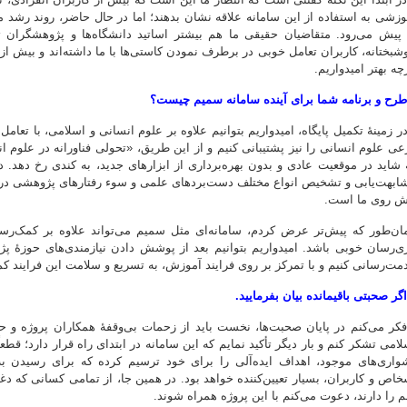
وزشی به استفاده از این سامانه علاقه نشان بدهند؛ اما در حال حاضر، روند رشد م
 پیش می‌رود. متقاضیان حقیقی ما هم بیشتر اساتید دانشگاه‌ها و پژوهشگران 
شبختانه، کاربران تعامل خوبی در برطرف نمودن کاستی‌ها با ما داشته‌اند و بیش از
چه بهتر امیدواریم.
طرح و برنامه شما برای آینده سامانه سمیم چیست؟
ر زمینۀ تکمیل پایگاه‌، امیدواریم بتوانیم علاوه بر علوم انسانی و اسلامی، با تعا
عی علوم انسانی را نیز پشتیبانی کنیم و از این طریق، «تحولی فناورانه در علوم ا
 شاید در موقعیت عادی و بدون بهره‌برداری از ابزارهای جدید، به کندی رخ دهد. د
ابهت‌یابی و تشخیص انواع مختلف دست‌بردهای علمی و سوء رفتارهای پژوهشی در پای
ش روی ما است.
ان‌طور که پیش‌تر عرض کردم، سامانه‌ای مثل سمیم می‌تواند علاوه بر کمک‌رس
ری‌رسان خوبی باشد. امیدواریم بتوانیم بعد از پوشش دادن نیازمندی‌های حوزۀ پژو
مت‌رسانی کنیم و با تمرکز بر روی فرایند آموزش، به تسریع و سلامت این فرایند کم
اگر صحبتی باقیمانده بیان بفرمایید.
کر می‌کنم در پایان صحبت‌ها، نخست باید از زحمات بی‌وقفۀ همکاران پروژه و ح
لامی تشکر کنم و بار دیگر تأکید نمایم که این سامانه در ابتدای راه قرار دارد؛ قطعا
واری‌های موجود، اهداف ایده‌آلی را برای خود ترسیم کرده که برای رسیدن به 
خاص و کاربران، بسیار تعیین‌کننده خواهد بود. در همین جا، از تمامی کسانی که 
م را دارند، دعوت می‌کنم با این پروژه همراه شوند.