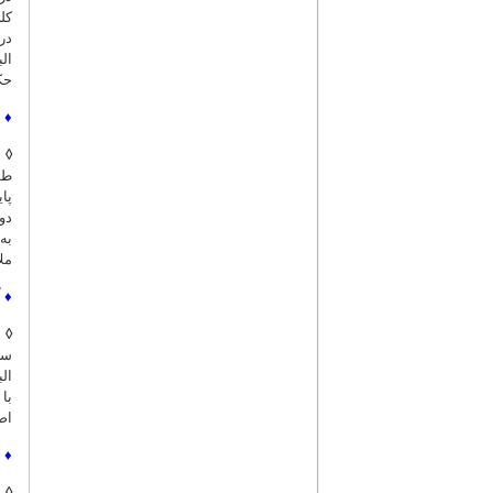
کل
در
ال
حک
♦
◊
د
طو
پا
دو
مل
♦
◊
ب
سخ
ال
با
اص
♦
◊
د