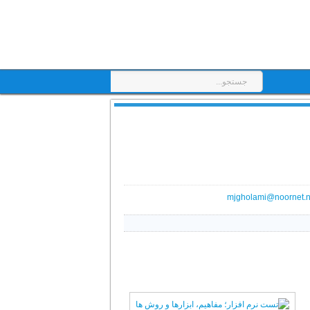
mjgholami@noornet.n