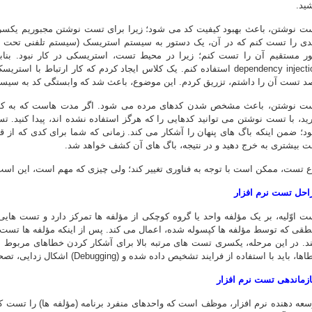
شید.
ت نوشتن، باعث بهبود کیفیت کد می شود؛ زیرا برای تست نوشتن مجبوریم یکسری
دی را تست کنم که در آن، یک دستور به سیستم استریسک (سیستم تلفنی تحت ل
ر مستقیم آن را تست کنم؛ زیرا در محیط تست، استریسکی در کار نبود. بنابرا
dependency injection استفاده کنم. یک کلاس ایجاد کردم که کار ارتباط ب
د تست آن را داشتم، تزریق کردم. این موضوع، باعث شد که وابستگی کد به سیست
ت نوشتن، باعث مشخص شدن کدهای مرده می شود. اگر مدت هاست که به کلاسی
رید، با تست نوشتن می توانید کدهایی را که هرگز استفاده نشده اند، پیدا کنید
د؛ ضمن اینکه باگ های پنهان را آشکار می کند. زمانی که شما برای کدی که از
ت بیشتری به خرج دهید و در نتیجه، باگ های آن کشف خواهد شد.
ع تست، ممکن است با توجه به فناوری تغییر کند؛ ولی چیزی که مهم است، این است ک
احل تست نرم افزار
ت اوّلیه، بر یک مؤلفه واحد یا گروه کوچکی از مؤلفه ها تمرکز دارد و تست های
طقی که توسط مؤلفه ها کپسوله شده، اعمال می کند. پس از اینکه مؤلفه ها تست شد
ند. در این مرحله، یکسری تست های مرتبه بالا برای آشکار کردن خطاهای مربوط به 
ا، باید با استفاده از فرایند تشخیص داده شده و (Debugging) اشکال زدایی، تصحیح شوند.
زماندهی تست نرم افزار
سعه دهنده نرم افزار، موظف است که واحدهای منفرد برنامه (مؤلفه ها) را تست کن