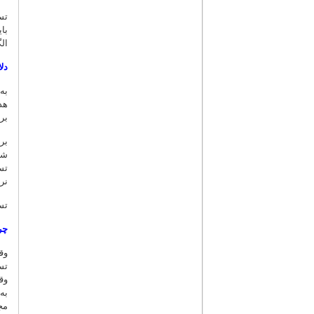
تس
ال
دل
به
هد
بر
بر
شد
تس
نر
تس
چر
وق
تس
وق
به
مج