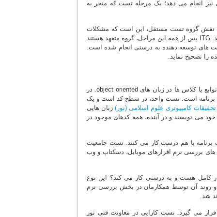
 نیز انجام می دهد؛ یک مرحله تست که منجر به
ند. نقش گروه تست مستقل، این است که مشکلات
مربوط به تست سازنده را که به بخش هایی اجازه ساخته شدن می دهد، حذف می کند. ITG پس از همه این مراحل، گروه متعهد هستند
ین نمایند که تست های توسعه دهنده به درستی انجام شده است.
 را تصحیح نماید.
در این نوع تست، قسمت های کوچک برنامه را تست می کنیم؛ مثلاً توابع یا کلاس ها در زبان های object oriented. در
ک برنامه است. تست واحد، در سطح کد است و یک
تحقیقات کامپیوتری علوم اسلامی (نور)
زبان هایی
نامه های خود می نویسند و در آینده، همه کدهای موجود در
رنامه با هم درست کار می کنند. تست جامعیت
های بررسی نرم افزارهای موبایل، دسکتاپ و وب
ر کامل هست و به درستی کار می کند؟ این نوع
 محسوب می شود و ابزار این تست، Fitnesse می باشد و روند آن توسط همکارمان در بخش بررسی نرم
د شد.
قرار می گیرد. تست کارایی در معاونت فنی نور