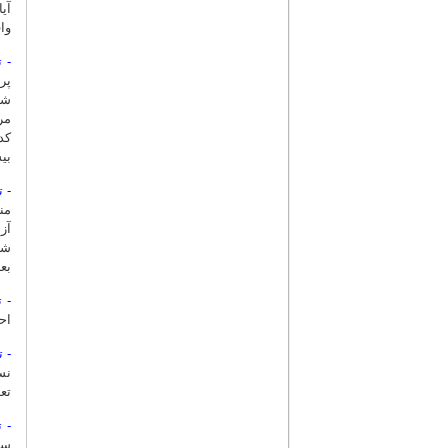
آی
واقع 
- 
پر
کد
بی
- 
من
شو
بع
- 
اح
- 
تع
- تست nal
سا