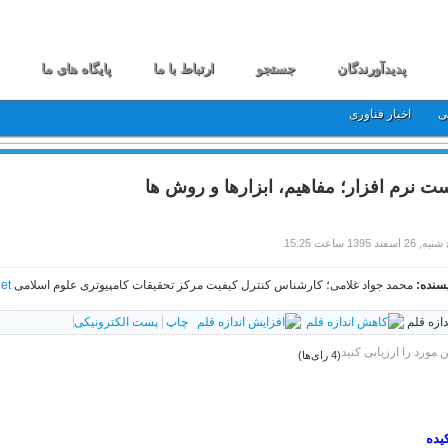
پدیدآورندگان
جستجو
ارتباط با ما
پایگاه های ما
ی
اخبار فناوری
ت نرم افزار؛ مفاهیم، ابزارها و روش ها
 26 اسفند 1395 ساعت 15:25
سنده:
محمد جواد غلامی؛ کارشناس کنترل کیفیت مرکز تحقیقات کامپیوتری علوم اسلامی
et
دازه قلم
چاپ
پست الکترونیکی
ن مورد را ارزیابی کنید
(4 رای‌ها)
یده