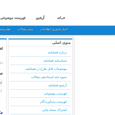
خــانه
آرشیو
فهرست موضوعی
اخبار فناوری اطلاعات
سایر مقالات
نظرسنج
منوی اصلی
تس
درباره فصلنامه
شناسنامه فصلنامه
پنج شنبه,
موضوعات قابل طرح در فصلنامه
نوی
شیوه نامه استناددهی مقالات
ان
آرشیو فصلنامه
ای
فهرست موضوعی
فهرست پدیدآورندگان
اشتراک نسخه چاپی
چک