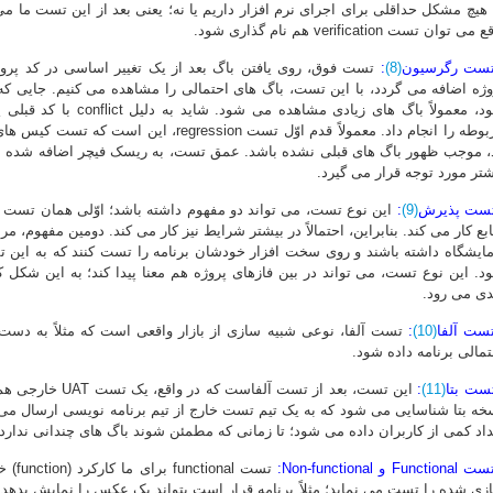
ا هیچ مشکل حداقلی برای اجرای نرم افزار داریم یا نه؛ یعنی بعد از این تست ما می
می توان تست verification هم نام گذاری شود.
تست رگرسیون
(8)
:
تست فوق، روی یافتن باگ بعد از یک تغییر اساسی در کد پروژه
وژه اضافه می گردد، با این تست، باگ های احتمالی را مشاهده می کنیم. جایی که 
شود، معمولاً باگ های زیاد
مربوطه را انجام داد. معمولاً قدم اوّل تست ssion
، موجب ظهور باگ های قبلی نشده باشد. عمق تست، به ریسک فیچر اضافه شده ب
شتر مورد توجه قرار می گیرد.
تست پذیرش
(9)
:
ابع کار می کند. بنابراین، احتمالاً در بیشتر شرایط نیز کار می کند. دومین مفهوم،
د. این نوع تست، می تواند در بین فازهای پروژه هم معنا پیدا کند؛ به این شکل 
دی می رود.
تست آلفا
(10)
:
تست آلفا، نوعی شبیه سازی از بازار واقعی است که مثلاً به دست 
تمالی برنامه داده شود.
تست بتا
(11)
:
این تست، بعد از تس
داد کمی از کاربران داده می شود؛ تا زمانی که مطمئن شوند باگ های چندانی ندارد.
Functio و Non-functional:
تست l
زی شده را تست می نماید؛ مثلاً برنامه قرار است بتواند یک عکس را نمایش بدهد.