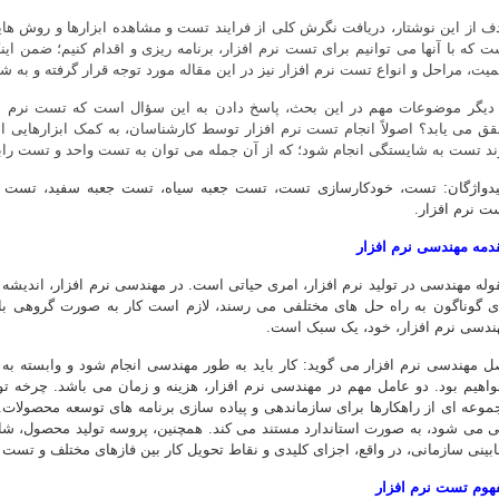
ف از این نوشتار، دریافت نگرش کلی از فرایند تست و مشاهده ابزارها و روش ها
ت که با آنها می توانیم برای تست نرم افزار، برنامه ریزی و اقدام کنیم؛ ضمن این
میت، مراحل و انواع تست نرم افزار نیز در این مقاله مورد توجه قرار گرفته و به شر
 دیگر موضوعات مهم در این بحث، پاسخ دادن به این سؤال است که تست نرم اف
قق می یابد؟ اصولاً انجام تست نرم افزار توسط کارشناسان، به کمک ابزارهایی ا
ند تست به شایستگی انجام شود؛ که از آن جمله می توان به تست واحد و تست رابط
یدواژگان: تست، خودکارسازی تست، تست جعبه سیاه، تست جعبه سفید، تست های
ت نرم افزار.
دمه مهندسی نرم افزار
وله مهندسی در تولید نرم افزار، امری حیاتی است. در مهندسی نرم افزار، اندیش
ی گوناگون به راه حل های مختلفی می رسند، لازم است کار به صورت گروهی با
ندسی نرم افزار، خود، یک سبک است.
موعه ای از راهکارها برای سازماندهی و پیاده سازی برنامه های توسعه محصولات. 
 می شود، به صورت استاندارد مستند می کند. همچنین، پروسه تولید محصول، شامل
نابینی سازمانی، در واقع، اجزای کلیدی و نقاط تحویل کار بین فازهای مختلف و تست و
هوم تست نرم افزار