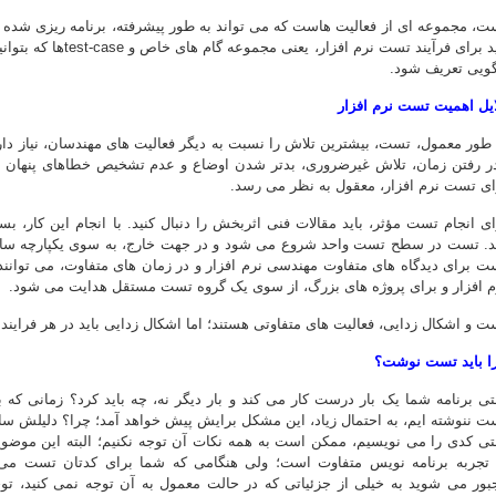
ت، مجموعه ای از فعالیت هاست که می تواند به طور پیشرفته، برنامه ریزی شده 
باید برای فرآیند تست ن
گویی تعریف شود.
ایل اهمیت تست نرم افزار
 طور معمول، تست، بیشترین تلاش را نسبت به دیگر فعالیت های مهندسان، نیاز دا
ر رفتن زمان، تلاش غیرضروری، بدتر شدن اوضاع و عدم تشخیص خطاهای پنهان می
ای تست نرم افزار، معقول به نظر می رسد.
ای انجام تست مؤثر، باید مقالات فنی اثربخش را دنبال کنید. با انجام این کار،
. تست در سطح تست واحد شروع می شود و در جهت خارج، به سوی یکپارچه سازی ک
ت برای دیدگاه های متفاوت مهندسی نرم افزار و در زمان های متفاوت، می توانن
م افزار و برای پروژه های بزرگ، از سوی یک گروه تست مستقل هدایت می شود.
ت و اشکال زدایی، فعالیت های متفاوتی هستند؛ اما اشکال زدایی باید در هر فرایند
ا باید تست نوشت؟
تی برنامه شما یک بار درست کار می کند و بار دیگر نه، چه باید کرد؟ زمانی که 
ت ننوشته ایم، به احتمال زیاد، این مشکل برایش پیش خواهد آمد؛ چرا؟ دلیلش س
تی کدی را می نویسیم، ممکن است به همه نکات آن توجه نکنیم؛ البته این موضوع
 تجربه برنامه نویس متفاوت است؛ ولی هنگامی که شما برای کدتان تست می 
بور می شوید به خیلی از جزئیاتی که در حالت معمول به آن توجه نمی کنید، تو