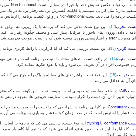
برنامه می توان
تقیم ندارد؛ مثل کارایی سیستم یا قابلیت گسترش برنامه، رفتار برنامه در یک شر
رنامه را می یابد. تست Non-functional در واقع، کیفیت برنامه را آزمایش می کند.
تست مخرب
(12)
:
این نوع تست تلاش می کند که برنامه یا یک زیربرنامه موفق ب
نامه با دادن ورودی های ناجور یا غیرقابل پیش بینی و مختلف چگونه رفتار می کن
err و اعتبارسنجی ورودی نوشته شود که در نتیجه، موجب قدرتمند شدن برنامه می شود.
تست کاربری
(13)
:
این تست، بررسی می کند که آیا کارکردن با رابط کاربری برنامه ر
تست امنیت
(14)
:
در واقع، تست متدهای مختلف امنیت در برنامه است و تستی مهم
یم خصوصی افراد در آن تعریف می شود و باید با نفوذ هکرها مقابله کرد.
تست توسعه
(15)
:
این نوع تست، راهبردهای های مقابله با باگ را مطرح می کند که با
ان آن به حداقل می رسد.
ست A/B:
در واقع، مقایسه دو خروجی است. پروسه تست، این گونه است که وقتی ی
 دوباره تغییر دادن آن، تست را تکرار نموده، با مقایسه خروجی ها، متوجه درستی ع
 Concurrent:
بر کارایی برنامه در شرایطی که ما تست را به صورت مداوم انجا
ت فشار یا استرس است که در مدت زمان کوتاه فشار بسیاری به برنامه می آوریم.
conforman یا typing:
این نوع تست، بررسی می کند که برنامه بر اساس استان
ت کامپایلرها، این تست بدین هدف انجام می شود که بدانیم آیا کامپایلر مورد 
ست کار می کند؟