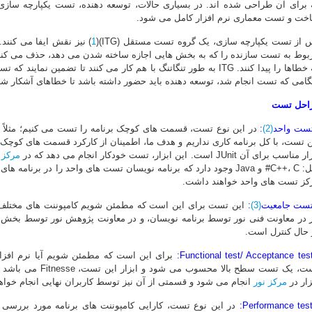
 برای آن طراحی شده اند. در بسیاری حالات، توسعه دهنده، تست یکپارچه سازی
خت و تست معماری نرم افزار کامل می شود.
 از تست یکپارچه سازی، یک گروه تست مستقل (ITG)(
1
) نیز نقش ایفا می کن
که خطاها را پیدا کنند. ITG به طور تنگاتنگ با هم کار می کنند تا تضم
گامی که تست انجام شد، توسعه دهنده باید حضور داشته باشد تا خطاهای آشکار شده
احل تست
تست واحد
(2)
:
ن تست، با کل برنامه کاری نداریم و هدف ما، اطمینان از کارکرد قسمت های کوچ
ناسب برای آن JUnit است. این ابزار، تست خودکار انجام می دهد که در
مرکز 
مثل: C++، C# و Java وجود دارد که برنامه نویسان تست های واحد را در بر
کز تست های واحد خواهند داشت.
تست جامعیت
(3)
:
این تست برای این است که مطمئن شویم کامپوننت های مختلف ب
ز در معاونت فنی نور توسط برنامه نویسان، و در معاونت پژوهش نور توسط بخش 
 حال کنترل است.
برای این است که مطمئن شویم آیا نرم افزا
تست، یک تست سطح بالا
زار در
مرکز نور
انجام می شود و قسمتی از آن نیز توسط کاربران نهایی انجام خواه
در این نوع تست، کارایی کامپوننت های برنامه مورد بررسی 