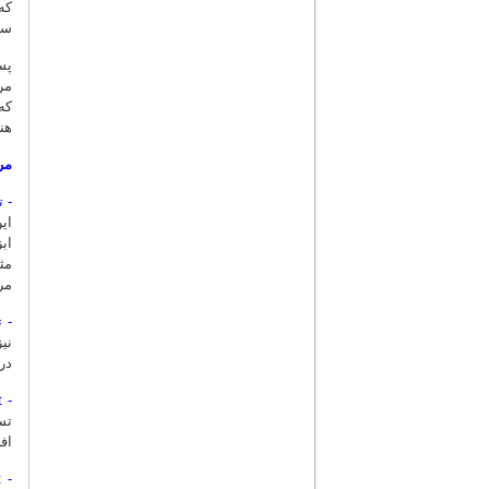
که
سا
پس
هن
مر
- 
ای
ابزار م
مر
- 
نی
در
- Functional test/ Acceptance test:
اف
- Performance test: