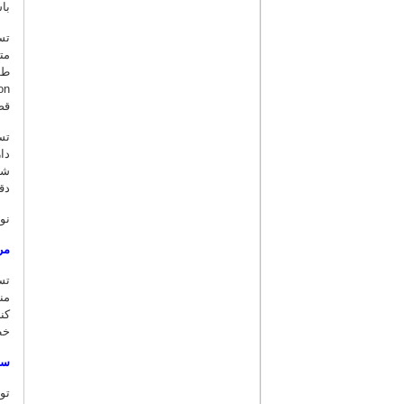
با
تس
مت
طو
قص
تس
دا
شو
دق
نو
مر
تس
من
کن
خطاه
سا
تو