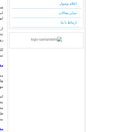
اعلام وصول
هد
اس
سایر مقالات
اه
ارتباط با ما
از
تح
رو
کل
تس
مق
مق
ها
مه
مج
طی
بی
مف