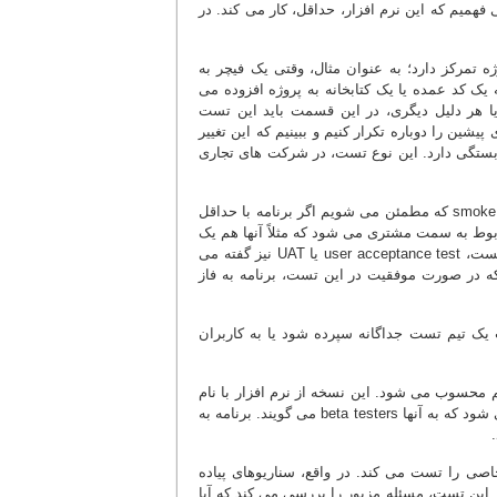
 فهمیم که این نرم افزار، حداقل، کار می کند. در
 تمرکز دارد؛ به عنوان مثال، وقتی یک فیچر به
یک کد عمده یا یک کتابخانه به پروژه افزوده می
ی مشاهده می شود. شاید به دلیل conflict با کد قبلی یا هر دلیل دیگری، در این قسمت باید این تست
regre، این است که تست کیس های پیشین را دوباره تکرار کنیم و ببینیم که این تغییر
ستگی دارد. این نوع تست، در شرکت های تجاری
این نوع تست، می تواند دو مفهوم داشته باشد؛ اوّلی همان تست smoke که مطمئن می شویم اگر برنامه با حداقل
 مربوط به سمت مشتری می شود که مثلاً آنها هم یک
آزمایشگاه داشته باشند و روی سخت افزار خودشان برنامه را تست کنند که به این تست، user acceptance test یا UAT نیز گفته می
که در صورت موفقیت در این تست، برنامه به فاز
یک تیم تست جداگانه سپرده شود یا به کاربران
ت آلفاست که در واقع، یک تست UAT خارجی هم محسوب می شود. این نسخه از نرم افزار با نام
نسخه بتا شناسایی می شود که به یک تیم تست خارج از تیم برنامه نویسی ارسال می شود که به آنها beta testers می گویند. برنامه به
functiona برای ما کارکرد (function) خاصی را تست می کند. در واقع، سناریوهای پیاده
 این تست، مسئله مزبور را بررسی می کند که آیا