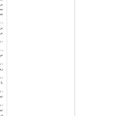
مس
شکست ب
- 
بر
برای مدیریت or
- 
- 
حر
- 
زم
- ت
با
- تست
تس
- تست ce
تس
در