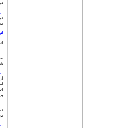
تو
- System test:
تو
تس
ان
ان
- 
سی
شو
- 
آن
ای
بر
- تست 
تس
تو
- تس