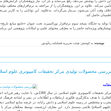
ین دانش را پوشش می‌دهد، رفع می‌نماید و جز آن، نیاز پژوهشگران گرایش‌های مخت
أمین می‌کند. علاوه بر این، پژوهشگران را از مراجعه به نرم‌افزارهای مختلفِ تو
تلاف وقت آنان می‌شود، بی‌نیاز می‌گرداند. به‌علاوه، این توانایی را به کاربر 
طمینان حاصل کند.
ا توجّه به جایگاه نسخه سوم نرم‌افزار نورالسیره، تحت عنوان «جامع منابع تاریخ
وشتارهای ویژه‌نامه حاضر را به معرّفی محتوای علمی و امکانات پژوهشی این برنا
نویسنده
: به کوشش: هیئت تحریریه فصلنامه ره‌آودنور
ررسی محصولات تولیدی مرکز تحقیقات کامپیوتری علوم اسلامی
قدّمه
مرکز تحقیقات کامپیوتری علوم اسلامی در سال 368
لعالی)، با هدف به‌کارگیری فنّاوری ارتباطات و اطّلاعات در نشر و اشاعه فرهنگ غ
جرب و متخصّص در زمینه علوم اسلامی و دانش رایانه، در عرضه منابع اسلامی دیجی
علیهم السلام) تلاشی مستمرّ دارد. این معارف ارزشمند، توسط محقّقان مرکز با استف