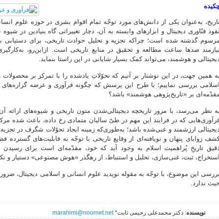
کیده
اریخ، به‌عنوان یکی از دانش‌های مورد توجّه تمام اقوام بشری در حوزه علوم انس
فوذ فنّاوری دیجیتال و ابزارهای وابسته به آن، دچار تغییراتی گاه بنیادین در شیو
رسوم گذشته شده است؛ چراکه تجزیه و تحلیل حوادث تاریخی، برای دستیابی به «
یازمند صدها ساعت مطالعه و تحقیق در منابع تاریخی است. ازاین‌رو، به‌کارگیری
یجیتالی و هوشمند، می‌تواند کمک بسیار شایانی در این راستا بنماید.
ه همین جهت، در این نوشتار بر آنیم که تحوّلاتِ یادشده را با تمرکز بر محصولا
سلامی بررسی نماییم؛ با طرح این پرسش که چگونه فرآوری و عرضه گزاره‌های تا
قدّمه‌ای بر «تاریخ‌پژوهی هوشمند» باشد؟
ه نظر می‌رسد، با مرور تاریخچه دیجیتالی‌شدن متون تاریخی و شیوه‌های ارائه آن 
رآوری‌هایی که در فرایند این مهم در طیّ سالیان متمادی رخ داده، باعث شده مرک
یجیتالی ارزشمند و غنی‌شده باشد؛ به‌طوری‌که زمینه ایجاد تحوّلات شگرف در تجزیه‌و
شف زوایای پنهان و نویافته‌ای از وقایع تاریخی با توجّه به قابلیت‌های گسترده
قیق تاریخِ پُراهمیت اسلام به وجود آید که خود، مقدّمه‌ای است برای رسید
ستخراج، ثبت، غنی‌سازی، تحلیل و استنباط، از رهگذر «هوش مصنوعی» دستیار و تکی
ررسی این موضوع، با توجّه به مقوله نوپدید علوم انسانی و اسلامی دیجیتال، ضرور
یث ندارد.
نویسنده
: دکتر محمدعلی رحیمی ثابت*
marahimi@noornet.net