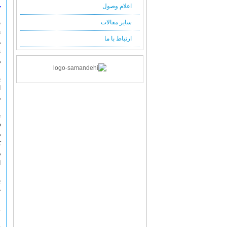
اعلام وصول
چ
سایر مقالات
ت
ن
ارتباط با ما
م
ن
د
ب
ا
م
ب
ف
د
ک
د
ا
ب
ح