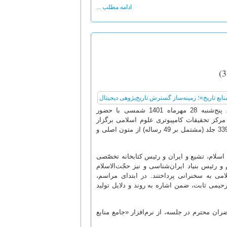
ادامه مطلب ...
آیین رونمایی از نسخه سوم نرم‌افزار نورالسیره با عنوان «جامع منابع تاریخ»، پنج‌شنبه 28 مهرماه 1401 شمسی با حضور
مرکز تحقیقات کامپیوتری علوم اسلامی برگزار
گردید، از نرم‌افزار دانشنامه جامع منابع تاریخ که حاوی متن 1425 عنوان کتاب در 3396 جلد (مشتمل بر 49 رساله) از متون اصلی و
 اسلام، تشیع و ایران و رئیس کتابخانه تخصّصی
 رئیس بنیاد ایران‌شناسی و نیز حجّت‌الاسلام
ی به سخنرانی پرداختند. در ابتدای مراسم،
یمی ثابت، ضمن اشاره به روند و دلایل تولید
ان محترم در جلسه، از نرم‌افزار «جامع منابع