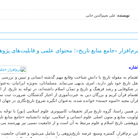
نویسنده
: علی نعیم‌الدین خانی
رم‌افزار «جامع منابع تاریخ»؛ محتوای علمی و قابلیت‌های پژ
شاره
هتمام به مقوله تاریخ یا دانشِ شناخت وقایع مهم گذشته انسانی و تبیین و بررسی 
قل تاریخ خود باور دارند، امری بدیهی می‌نماید. مسلمانان، به‌ویژه ایرانیان، به‌
ر شکوفایی و رشد فرهنگ و تاریخ و تمدّن اسلام داشته‌اند، در توجّه به تاریخ، از ان
هتمام قرآن کریم و بزرگان دین به عبرت‌آموزی از اخبار گذشتگان، ضرورت ثبت سی
رآن مجید «اسوه حسنه» خوانده شده، به‌عنوان انگیزه شروع تاریخ‌نگاری در جهان اسل
ر همین راستا، گروه تاریخ مرکز تحقیقات کامپیوتری علوم اسلامی (نور) با توجّه به اه
ولویت منابع و متون اصلی علوم انسانی و اسلامی، تولید دانشنامه «جامع منابع تار
ژوهشی تاریخ اسلام و علوم مرتبط به آن است و از جامعیت نسبی نیز بهره‌مند می‌ب
ین نرم‌افزار، گستره وسیع عرصه تاریخ‌پژوهی را شامل می‌شود و فقدان جامعیت را