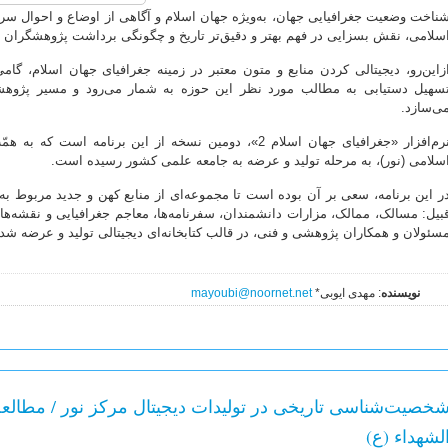
ناخت وضعیت جغرافیایی جهان، به‌ویژه جهان اسلام و آگاهی از اوضاع و احوال سرزمی
سلامی، نقش بسزایی در فهم بهتر و دقیق‌تر تاریخ و چگونگی برداشت پژوهشگران ا
زاین‌رو، دیجیتالی کردن منابع و متون معتبر در زمینه جغرافیای جهان اسلام، گا
سهیل دستیابی به مطالب مورد نظر این حوزه به شمار می‌رود و مسیر پژوهشگ
ی‌سازد.
نرم‌افزار «جغرافیای جهان اسلام 2»، دومین نسخه از این برنا
سلامی (نور)، به مرحله تولید و عرضه به جامعه علمی کشور رسیده است.
ر این برنامه، سعی بر آن بوده است تا مجموعه‌ای از منابع کهن و جدید مربوط به
بیل: مسالک، ممالک، مزارات دانشمندان، سفرنامه‌ها، معاجم جغرافیایی و نقشه‌ها 
سئولان و همکاران پژوهشی و فنی، در قالب کتابخانه‌ای دیجیتالی تولید و عرضه ش
نویسنده
: مهدی ایوبی*
mayoubi@noornet.net
خصیت‌شناسی تاریخی در تولیدات دیجیتال مرکز نور / مطال
لشهداء (ع)