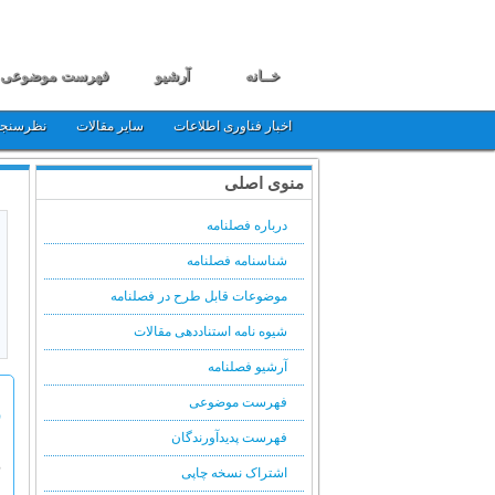
خــانه
آرشیو
فهرست موضوعی
اخبار فناوری اطلاعات
سایر مقالات
نظرسنج
منوی اصلی
درباره فصلنامه
شناسنامه فصلنامه
موضوعات قابل طرح در فصلنامه
شیوه نامه استناددهی مقالات
آرشیو فصلنامه
فهرست موضوعی
ف
فهرست پدیدآورندگان
م
اشتراک نسخه چاپی