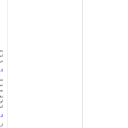
پس
ان
خو
1. تعیین اهمیت و اولویت‌بندی رویداد
من
بع
رو
او
اس
2. تعیین گزارش منتخب
از