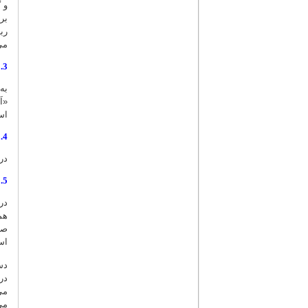
و 
می
3. اِعراب‌گذاری یا تصحیح آن
به
«ا
اس
4. اصلاح غلط‌های املایی و تایپی
در
5. اصلاح نام اشخاص و اماکن و یکسان‌سازی آن
در
هم
صو
اس
دس
در
می
می