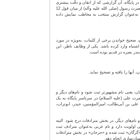
در پایگاه، آن گزارشی که از اتقان و دقّت بیشتری
برخوردار است و یا مشهورتر است، به نمایش در آید؛ به عنوان مثال، در باره میلاد حضرت رسول (صلی الله علیه وآله) از میان قول 12
ارشی که مؤیّد ولادت آن حضرت در 17 ربیع‌الاوّل است، به‌عنوان گزارش منتخب به مخاطب نمایش داده
صحیح خواندن برخی از کلمات، به‌ویژه در مورد
اشتباه وارد کرده باشد. یکی از وظایف ناظر، این
م بندر بصره در قدیم بوده است.
 آنها را یافته و تصحیح نماید.
، یعنی نام مشهورتر ثبت شود و نام‌های دیگر و
ضرت علی (علیه السلام) در سرتاسر پایگاه به یک
علی بن أبی‌طالب، امیرالمؤمنین، حیدر، ابوتراب،
ام‌های دیگر، در بخش مترادفات درج شود. البته
اولویت دارد و نام عربی به‌عنوان مترادف ثبت
 «گرگان» ثبت شده و «جرجان» در بخش مترادفات
سان‌سازی انجام دهد.