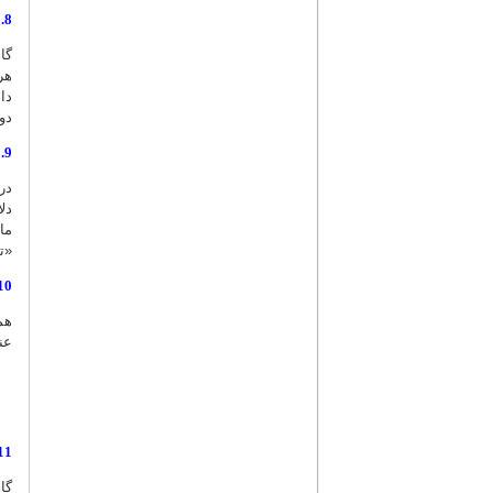
8. جداسازی رویدادها
گا
دا
دو 
9. هماهنگ‌سازی کلیدواژه‌ها
در
دل
ما
«ت
10. اصلاح کلیدواژه (کم یا زیاد 
هم
عن
11. اصلاحات محت
گا