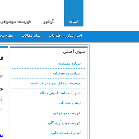
خــانه
آرشیو
فهرست موضوعی
اخبار فناوری اطلاعات
سایر مقالات
نظرسنج
منوی اصلی
فر
درباره فصلنامه
شناسنامه فصلنامه
چهارشنبه,
موضوعات قابل طرح در فصلنامه
نوی
شیوه نامه استناددهی مقالات
ان
آرشیو فصلنامه
ای
فهرست موضوعی
فهرست پدیدآورندگان
اشتراک نسخه چاپی
مق