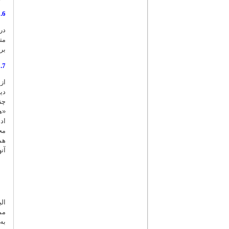
6. اصلاح ویژگی (تاریخِ روز، ماه، سال و هفته رویداد)
در
مت
بر
7. هماهنگ‌سازی رویدادها
از
دی
چن
«ه
اد
مح
هم
آن
ال
مم
به