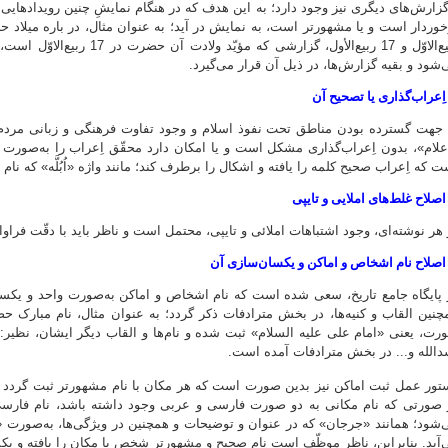
گزارش‌های دیگری نیز وجود دارد؛ به این هدف که در هنگام نمایشِ چنین رویدادهایی 
ربیع‌الاوّل و 17 ربیع‌الأول، گز
‌شود و بقیه گزارش‌ها، در ذیل آن قرار می‌گیرد.
 جهت گسترده بودن مناطق تحت نفوذ اسلام و وجود تفاوت فرهنگی و زبانی مردم، 
َعلام»، بدون اِعراب‌گذاری مشکل است و یا امکان دارد محقّق اِعراب را به‌صورت 
ت که اِعراب صحیح کلمه را یافته و اشکال را برطرف کند؛ مانند واژه «اُبُلَّه» که نا
 هر نوشته‌ای، وجود اشتباهات املائی و تایپی، محتمل است و ناظر باید با دقّت فراوان،
 پایگاه جامع تاریخ، سعی شده است که نام اشخاص و اماکن به‌صورت واحد و یکسان
چنین القاب و کنیه‌ها، در بخش مترادفات ذکر گردد؛ به عنوان مثال، نام مبارک ح
رت، یعنی «امام علی علیه السلام» ثبت شده و نام‌ها و القاب دیگر ایشان، نظیر: 
دالله و... در بخش مترادفات آمده است.
تور عمل ثبت اماکن نیز بدین صورت است که هر مکان با نام مشهورتر ثبت گردد و ن
 صورتی که نام مکانی به دو صورت فارسی و عربی وجود داشته باشد، نام فارسی 
‌شود؛ همانند «جرجان» که در عنوان و توضیحات و همچنین در ویژگی‌ها، به‌صورت
‌آید. بنابراین، ناظر موظّف است نام صحیح و مشهورتر شخص یا مکان را یافته و یک