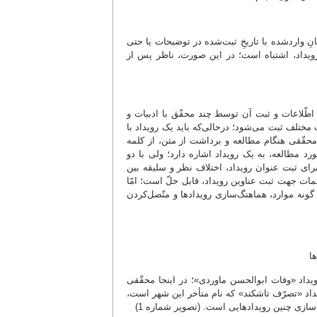
نِ واردشده با تاریخِ ثبت‌شده در توضیحات یا حتی
رویداد، اشتباه است؛ در این صورت، ناظر پس از
اطّلاعات و ثبت آن توسط چند محقّق با ادبیات و
 مختلف ثبت می‌شود؛ درحالی‌که باید یک رویداد با
محقّقی هنگام مطالعه و برداشت از متن، از کلمه
د مطالعه، به یک رویداد اشاره دارد؛ ولی با دو
رای ثبت عنوان رویداد، اختلاف نظر و سلیقه بین
مات جهت ثبت عناوین رویداد، قابل حلّ است؛ امّا
گونه موارد، هماهنگ‌سازی رویدادها و متّصل‌کردن
ویداد «وفات ابوالحسن ماوردی»؛ در اینجا محقّقی
اد «تصرّف تاشکند» که نام متأخر این شهر است،
سازی چنین رویدادهایی است. (تصویر شماره 1)