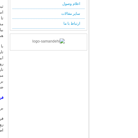
اعلام وصول
ثب
اس
سایر مقالات
تا
ارتباط با ما
مف
بی
هم
با
رو
تا
می
بر
ضر
فر
بر
فر
رو
اط