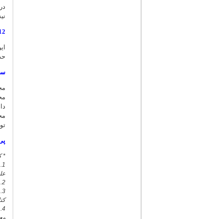
در
نی
12. حذف گزارش یا رو
ای
حذ
سخ
مج
مح
دا
مح
تو
پی
* ک
عل
2. tarikh.inoor.ir
3
کتا
4
مع