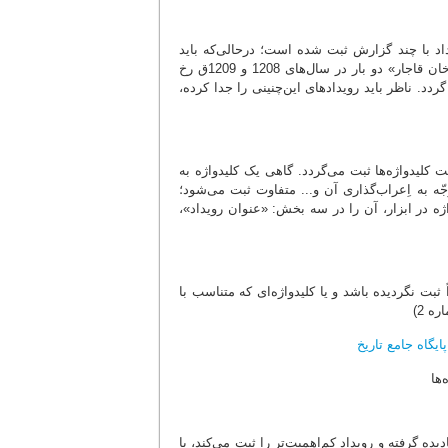
اد با چند گزارش ثبت شده است؛ درحالی‌که باید
هرکدام به‌صورت یک رویداد جداگانه ایجاد گردد؛ مثلاً «تصرّف کرمان توسط آقامحمدخان قاجار» دو بار در سال‌های 1208 و 1209ق رخ
دد. ناظر باید رویدادهای این‌چنینی را جدا کرده،
 کلیدواژه‌ها ثبت می‌گردد. گاهی یک کلیدواژه به
ّه به اِعراب‌گذاری آن و... متفاوت ثبت می‌شود؛
ژه در ابزار، آن را در سه بخش: «عنوان رویداد»،
 ثبت نگردیده باشد و یا کلیدواژه‌ای که متناسب با
ه 2)
ه گرفته و رویداد کم‌اهمیت‌تر را ثبت می‌کند، یا