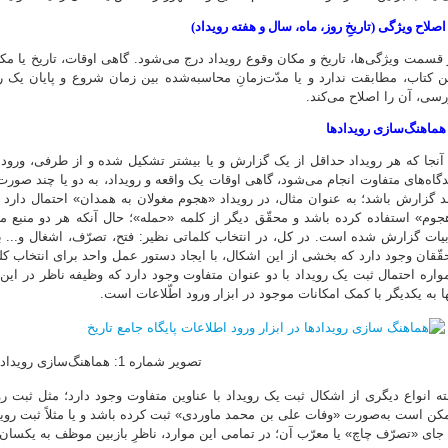
 قسمت ویژگی‌ها، تاریخ و مکان وقوع رویداد درج می‌شود. گاهی اوقات، تاریخ یا مکا
ن کتاب، مطابقت ندارد و یا مدّت‌زمانِ محاسبه‌شده بین زمان شروع و پایان یک 
رسی، آن را اصلاح می‌کند.
 آنجا که هر رویداد حداقل از یک گزارش و یا بیشتر تشکیل شده و از طرفی، ورود 
دگاه‌های متفاوت انجام می‌شود، گاهی اوقات یک واقعه و رویداد، به دو یا چند صورت
د گزارش باشد؛ به عنوان مثال، در رویداد «هجوم مغولان به همدان» احتمال دارد 
جوم» استفاده کرده باشد و محقّق دیگر از کلمه «حمله»؛ حال آنکه هر دو منبع مور
بیات گزارش شده است. در کل، در انتخاب کلماتی نظیر: فتح، تصرّف، اشغال و... ب
قّقان وجود دارد که بخشی از این اشکال، با ایجاد دستور عمل واحد برای انتخاب کل
واره احتمال ثبت یک رویداد با دو عنوان متفاوت وجود دارد که وظیفه ناظر در این 
ها به یکدیگر با کمک امکانات موجود در ابزار ورود اطّلاعات است.
تصویر شماره 1: هماهنگ‌سازی رویدادها
بته انواع دیگری از اشکال ثبت یک رویداد با عناوین متفاوت وجود دارد؛ مثل ثبت ر
کن است به‌صورت «وفات علی بن محمد ماوردی» ثبت کرده باشد و یا مثلاً ثبت روید
 جای «تصرّف چاچ» یا معرّب آن؛ در تمامی این موارد، ناظرِ بازبین موظف به یکسان‌