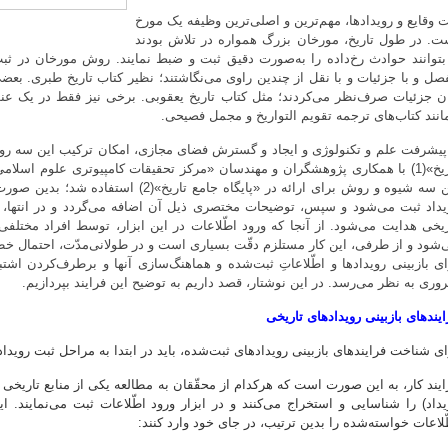
ت وقایع و رویدادها، مهم‌ترین و اصلی‌ترین وظیفه یک مورخ
ت. در طول تاریخ، مورخان بزرگ همواره در تلاش بودند
 بتوانند حوادث رخ‌داده را به‌صورت دقیق ثبت و ضبط نمایند. روش مورخان در ثبت
صل و با جزئیات و با نقل از چندین راوی می‌نگاشتند؛ نظیر کتاب تاریخ طبری. بعضی
ان جزئیات صرف‌نظر می‌کردند؛ مثل کتاب تاریخ یعقوبی. برخی نیز فقط در یک عنو
انند کتاب‌های ترجمه تقویم التواریخ و مجمل فصیحی.
 پیشرفت علم و تکنولوژی و ایجاد و گسترش فضای مجازی، امکان ترکیب این سه روش ث
تاریخ»(1) با همکاری پژوهشگران و مهندسان «مرکز تحقیقات کامپیوتری علوم اسلام
این سه شیوه و روش برای ارائه در «پایگاه جام
یداد ثبت می‌شود و سپس، توضیحات مختصری ذیل آن اضافه می‌گردد و در انتها،
ریخی هدایت می‌شود. از آنجا که ورود اطّلاعات در این ابزار، توسط افراد مختلفی
‌شود و از طرفی، این کار مستلزم دقّت بسیاری است و در طولانی‌مدّت، احتمال خطا 
ای بازبینی رویدادها و اطّلاعاتِ ثبت‌شده و هماهنگ‌سازی آنها و برطرف‌کردن ا
وری به نظر می‌رسد. در این نوشتار، قصد داریم به توضیح این فرایند بپردازیم.
ایندهای بازبینی رویدادهای تاریخی
ای شناخت فرایندهای بازبینی رویدادهای ثبت‌شده، باید در ابتدا به مراحل ثبت روید
ایند کار، به این صورت است که هرکدام از محقّقان به مطالعه یکی از منابع تاریخی 
یداد) را شناسایی و استخراج می‌کنند و در ابزار ورود اطّلاعات ثبت می‌نمایند. ا
ّلاعات خواسته‌شده را بدین ترتیب، در جای خود وارد کنند: