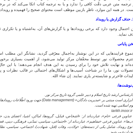
 ترجمه متن عربی دقّت کافی را ندارد و یا به ترجمه کتاب اتکا می‌کند که در بر
ست. در همه این موارد، ناظرِ بازبین موظف است محتوای صحیح را فهمیده و رویداد 
یداد
ن احتمال وجود دارد که برخی رویدادها و یا گزارش‌های آن، به‌اشتباه و یا تکراری ثبت
ف نماید.
ن پایانی
موع فرایندهایی که در این نوشتار به‌اجمال معرّفی گردید، نشانگر این مطلب اس
ترم محصولات نور توسط محقّقان مرکز تولید می‌شود، از اهمیت بسیاری برخورد
ده‌اند و نهایت تلاش خود را برای رسیدن به این هدف انجام می‌دهند؛ با این حال
صولات نور، ما را در شناخت آسیب‌ها و اشکال‌های احتمالی در قالب نظرات و پی
لیدات فاخرتر و شایسته‌تر یاری نمایند. إن شاء الله.
‌نوشت‌ها:
ارشناس ارشد تاریخ اسلام و دبیر علمی گروه تاریخ مرکز نور.
1. ابزاری است مبتنی بر «مدیریت دادگان» (gement
وم اسلامی تهیه شده است.
. عناوین فرعی «نام»، عبارت‌اند از: «اشخاص، قبایل، گروه‌ها، اماکن، اشیا، اعضای بدن، حیو
ب‌ها». عناوین فرعی «مفاهیم»، عبارت‌اند از: «اجتماعی، سیاسی، تمدّنی، فرهنگی، دینی، ق
. نوع رویداد، شامل یکی از دسته‌های: «ولادت، وفات (قتل، شهادت)، اجتماعی، سیاسی، نظا
جزات» می‌شود.