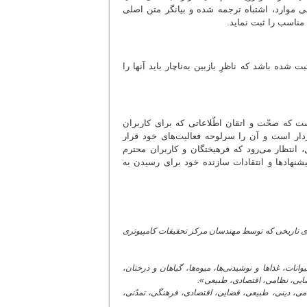
خی موارد، اشتباه ترجمه شده و بیانگر متن اصلی
مناسب را ثبت نماید.
 شده باشد که ناظرِ بازبین به‌ناچار باید آنها را
ت که صحّت و اتقان اطّلاعاتی که برای کاربران
ار است و آن را سرلوحه فعالیت‌های خود قرار
، انتظار می‌رود که فرهیختگان و کاربران محترم
شنهادها و انتقادات سازنده خود برای رسیدن به
Data mana) جهت ورود اطّلاعات رویدادهای تاریخی که توسط مهندسان مرکز تحقیقات کامپیوتری
انات، غذاها و نوشیدنی‌ها، میوه‌ها، گیاهان و درختان،
ضایی، نظامی، اقتصادی، طبیعی».
می، دینی، طبیعی، قضایی، اقتصادی، فرهنگی، تمدّنی،