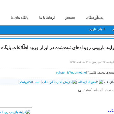
پدیدآورندگان
جستجو
ارتباط با ما
پایگاه های ما
ی
اخبار فناوری
ایند بازبینی رویدادهای ثبت‌شده در ابزار ورود اطّلاعات پایگاه 
 30 شهریور 1401 ساعت 10:08
سنده:
یوسف قائمی*
yghaemi@noornet.net
دازه قلم
چاپ
پست الکترونیکی
ن مورد را ارزیابی کنید
(1 رای)
دّمه