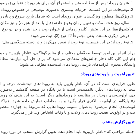
عنوان رویداد: پس از مطالعه متن و استخراج آن، برای هر رویداد عنوانی (موضو
توضیحات: در این قسمت، جزئیات بیشتری به‌صورت توضیحی در خصوص رویداد ا
ویژگی‌ها: منظور، ویژگی‌های عنوان رویداد است که شامل تاریخ شروع و پایان روی
سال، روز هفته، مدّت و تعیین زمان وقوع حادثه (قبل یا بعد از هجرت) و نیز مکان
کلیدواژه‌ها: در این بخش، کلیدواژه‌هایی از عنوان رویداد جدا شده و در دو نوع 
فرعی دیگری هستند، یعنی مجموعاً 22 نوع (3)، ثبت می‌شود؛
نوع رویداد: در این قسمت، نوع رویداد تعیین می‌گردد و در دسته مشخّصی مثل: نظ
 از انجام این امور توسط محقّقان مختلف و از منابع گوناگون، «ناظرِ بازبین» وظیفه 
جام این کار، گاه دچار چالش‌های متعدّدی می‌شود که برای حل آن، نیازمند مط
انندگان محترم، فرایندهای بازبینی رویدادهای ثبت‌شده معرّفی می‌شود:
ظور، فرایندی است که در آن، ناظرِ بازبین باید به رویدادهای ثبت‌شده، درجه و ام
دی، اولویت‌بندی رویداد در مقایسه با رویدادهای دیگر است؛ به این هدف که روی
ز» پایگاه، در اولویت بالاتری قرار بگیرد و به مخاطب نمایش داده شود. هم‌اکنون
لویت‌بندی انجام می‌شود؛ به‌عنوان نمونه، رویدادهایی که مربوط به چهارده معصو
ت و در اولویت بعدی، رویدادهای ولادت و یا وفات اشخاص و... قرار می‌گیرد.
 جمله مراحلی که «ناظرِ بازبین» باید انجام دهد، تعیین گزارش منتخب در مورد روی