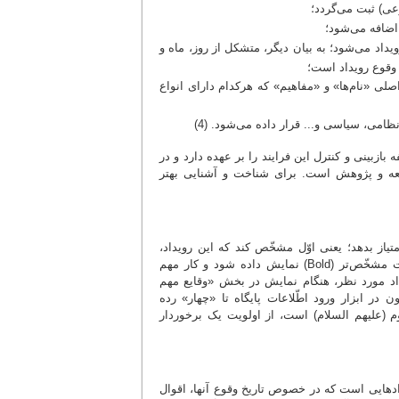
عی) ثبت می‌گردد؛
ضافه می‌شود؛
داد می‌شود؛ به بیان دیگر، متشکل از روز، ماه و
 وقوع رویداد است؛
اصلی «نام‌ها» و «مفاهیم» که هرکدام دارای انواع
امی، سیاسی و... قرار داده می‌شود. (4)
بازبینی و کنترل این فرایند را بر عهده دارد و در
العه و پژوهش است. برای شناخت و آشنایی بهتر
تیاز بدهد؛ یعنی اوّل مشخّص کند که این رویداد،
نسبت به رویدادهای دیگر، بااهمیت‌تر است تا در پایگاه در صفحه گاهشمار به‌صورت مشخّص‌تر (Bold) نمایش داده شود و کار مهم
داد مورد نظر، هنگام نمایش در بخش «وقایع مهم
 در ابزار ورود اطّلاعات پایگاه تا «چهار» رده
م (علیهم السلام) است، از اولویت یک برخوردار
دادهایی است که در خصوص تاریخ وقوع آنها، اقوال