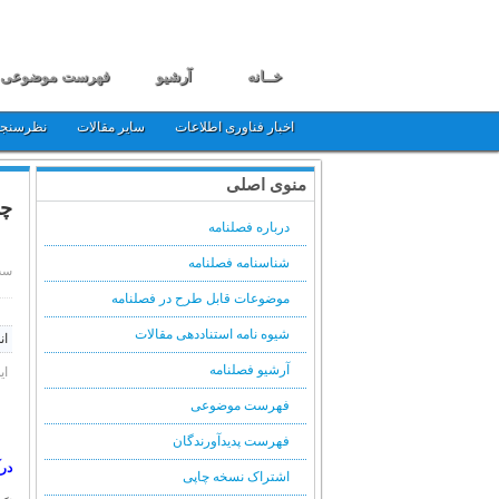
خــانه
آرشیو
فهرست موضوعی
اخبار فناوری اطلاعات
سایر مقالات
نظرسنج
منوی اصلی
چگ
درباره فصلنامه
شناسنامه فصلنامه
سه شنبه, 
موضوعات قابل طرح در فصلنامه
شیوه نامه استناددهی مقالات
ان
آرشیو فصلنامه
ای
فهرست موضوعی
فهرست پدیدآورندگان
درآ
اشتراک نسخه چاپی