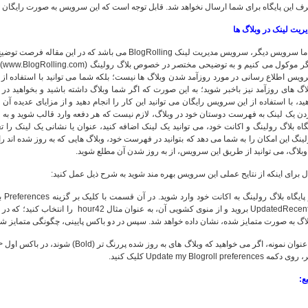
 این پایگاه برای شما ارسال نخواهد شد. قابل توجه است که این سرویس به صورت رایگان ا
ریت لینک در وبلاگ ها
و اما سرویس دیگر، سرویس مدیریت لینک BlogRolling می باشد
دیگ
یس اطلاع رسانی در مورد روزآمد شدن وبلاگ ها نیست؛ بلکه شما می توانید با استفاده از
اگ های روزآمد نیز باخبر شوید؛ به این صورت که اگر شما وبلاگ داشته باشید و بخواهید در
ید، با استفاده از این سرویس رایگان می توانید این کار را انجام دهید و از مزایای عدیده آ
ن یک لینک به فهرست دوستان خود در وبلاگ، لازم نیست که هر دفعه وارد قالب شوید و به طور
گاه بلاگ رولینگ و اکانت خود، می توانید یک لینک اضافه کنید، عنوان یا نشانی یک لینک را ت
ینگ این امکان را به شما می دهد که بتوانید در فهرست خود، وبلاگ هایی که به روز شده اند را 
وبلاگ، می توانید از طریق این سرویس، از به روز شدن آن مطلع شوید.
 برای اینکه از نتایح عملی این سرویس بهره مند شوید به شرح ذیل عمل کنید:
در 
لاگ به صورت متمایز شده، نشان داده خواهد شد. سپس در دو باکس پایینی، چگونگی متمایز 
دکمه Update my Blogroll preferences کلیک کنید.
ع: