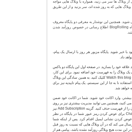
از وبلاگ ها سر می زنید، همواره با وبلاگ هایی مواجه
توانید فقط به وبلاگ هایی که به روز شده اند، سر بزنید و از این طریق
ی شوید. همچنین این نوشتار به معرفی دو پایگاه معروف
وبلاگی؛ یعنی Blogarithmو BlogRolling می پردازد. البته شایان ذکر است که کار اصلی پایگاه BlogRolling اطلاع رسانی در خصوص روزآمد شدن
شد.
مورد علاقه خود با خبر شوید. پایگاه مزبور هر روز با ارسال یک پیام،
هد داد.
 تا فهرستی از وبلاگ های مورد علاقه خود را بسازید. در صفحه اول این پایگاه دو باکس
که از طریق آنها می توان یک وبلاگ را به فهرست خود اضافه نمود. برای این کار،
نشانی وبلاگ را در باکس بالایی و نشانی ایمیل خود را در باکس پایینی وارد نمایید و بر روی دکمه Watch this blog کلیک کنید. به همین سادگی این وبلاگ
ود. البته برای جلوگیری از استفاده نا به جا از این سیستم، یک پیام تاییدیه نیز برای
 خواهد شد.
صفحه، می توانید برای مدیریت بیشتر، وارد اکانت خود شوید. شما در اکانت خود ضمن
ه می کنید، همچنین می توانید مدیریت بیشتری نیز بر روی
فهرست وبلاگ ها داشته باشید. در قسمت SubscriptionsDelete با تیک زدن وبلاگ، می توانید آن را از فهرست حذف کنید. گزینه Add Subscription نیز
برای اضافه کردن یک وبلاگ جدید به فهرست پیش بینی شده است و قسمت Change Password برای عوض کردن رمز عبور شما در پایگاه در نظر
قابلیت AddressUpdate Email می توان نسبت به عوض کردن نشانی ایمیل اقدام کرد. پس از اینکه شما
 Blog arithm هر روز برای شما پیامی را ارسال می کند که در آن وبلاگ هایی که نسبت به روز قبل
ر این مدت هیچ وبلاگی روزآمد نشده باشد، پیامی هم از