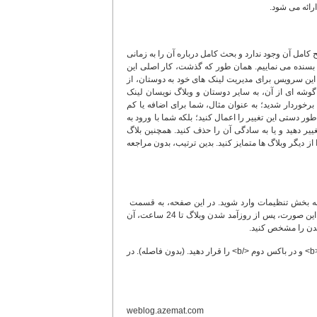
رائه می شود.
 که در این مقاله فرصت توضیح کامل آن وجود ندارد و بحث کامل درباره آن را به زمانی
ر موکول می کنیم و به توضیحی مختصر در خصوص بلاگ رولینگ (www.BlogRolling.com) بسنده می نماییم. همان طور که گذشت، کار اصلی این
 این سرویس برای مدیریت لینک های خود به دوستان، از
 گوشه ای از آن، به سایر دوستان و وبلاگ نویسان لینک
ن برخوردار شدید؛ به عنوان مثال، شما برای اضافه یا کم
 دستی این تغییر را اعمال کنید؛ بلکه شما با ورود به
غییر دهید و یا به سادگی آن را حذف کنید. همچنین بلاگ
از دیگر وبلاگ ها متمایز کنید. بدین ترتیب، بدون مراجعه
پایگاه بلاگ رولینگ به اکانت خود وارد شوید. در آن قسمت با کلیک بر گزینه Preferences به بخش تنظیمات وارد شوید. در این صفحه، به قسمت
UpdatedRecently بروید و از منوی کشویی آن، به عنوان مثال hour42 را انتخاب کنید؛ که در این صورت، پس از روزآمد شدن وبلاگ تا 24 ساعت، آن
شدن را مشخص کنید.
به عنوان نمونه، اگر می خواهید که وبلاگ های به روز شده پررنگ تر (Bold) شوند، در باکس اول <b> و در باکس دوم </b> را قرار دهید. (بدون فاصله). در
weblog.azemat.com