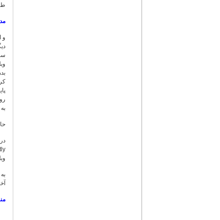
طرف
مدی
سرو
وبل
بده
کرد
پای
رول
به 
حال
وب
آخر، روی 
منب