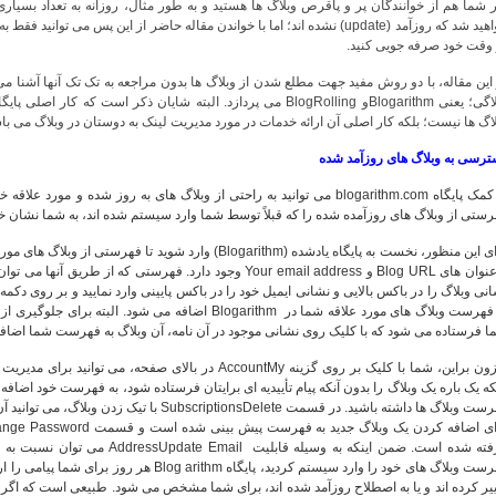
 شما هم از خوانندگان پر و پاقرص وبلاگ ها هستید و به طور مثال، روزانه به تعداد بسیاری 
خواهید شد که روزآمد (update) نشده اند؛ اما با خواندن مقاله حاضر از این پس می 
 وقت خود صرفه جویی کنید.
این مقاله، با دو روش مفید جهت مطلع شدن از وبلاگ ها بدون مراجعه به تک تک آنها آشنا م
اگ ها نیست؛ بلکه کار اصلی آن ارائه خدمات در مورد مدیریت لینک به دوستان در وبلاگ می با
ترسی به وبلاگ های روزآمد شده
به کمک پایگاه blogarithm.com می توانید به راحتی از وبلاگ های به روز شده و 
ستی از وبلاگ های روزآمده شده را که قبلاً توسط شما وارد سیستم شده اند، به شما نشان خوا
برای این منظور، نخست به پایگاه یادشده (Blogarithm) وارد شوید
با عنوان های Blog URL و Your email address وجود دارد. فهرستی 
به فهرست وبلاگ های مورد علاقه شما در Blogarithm اضافه می ش
 فرستاده می شود که با کلیک روی نشانی موجود در آن نامه، آن وبلاگ به فهرست شما اضافه
افزون براین، شما با کلیک بر روی گزینه AccountMy در بالای 
که یک باره یک وبلاگ را بدون آنکه پیام تأییدیه ای برایتان فرستاده شود، به فهرست خود اضاف
گرفته شده است. ضمن اینکه به وسیله 
فهرست وبلاگ های خود را وارد سیستم کردید، پایگاه
یر کرده اند و یا به اصطلاح روزآمد شده اند، برای شما مشخص می شود. طبیعی است که اگر د