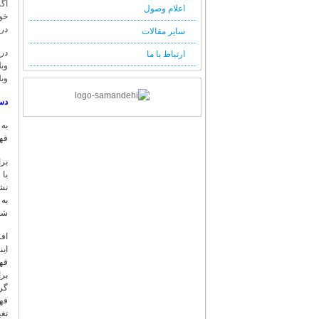
اگر
اعلام وصول
در
سایر مقالات
در 
ارتباط با ما
وبل
دس
فهر
شما
این
تغی