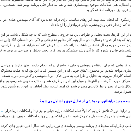
ن انتقال، هم اطّلاعات موجود بهینه‌سازی شد و هم ساختار فنّی برنامه بهتر شد. همچنین
دتری نیز به برنامه اضافه گردید.
 دیگری که انجام شد، تهیه ابزارهای مناسب برای درایه جدید بود که آقای مهندس عبادی در ای
ند که از نظر فنی و پژوهشی، خیلی نرم‌افزار را ارتقاء داد.
 از این کارها، بحث تحلیل و طراحی برنامه خروجی مطرح شد که به چه شکلی باشد. در این ز
گردید که بعد از حدود
ز که در حوزه رجال تخصّص داشتند، ارائه شد. باید عرض کنم که فرایند تحلیل و طراحی، تا 
ید.
 کارهایی که برای ارتقاء پژوهشی و فنّی نرم‌افزار درایه انجام دادیم، طیّ فازها و مراح
اری مواجه شدیم. در مجموع، اتّفاق خوبی که در این مسیر افتاد، این بود که به همّت مسئولا
مرکز صورت گرفت، چالش‌ها و موانع این امر، برطرف شد و به نتیجه خوبی هم رسیدیم و از نظ
ال‌هایی از نظر رابط کاربری مطرح شده که امید است، نظر آقایان در این باره تأمین شود و د
صول برسد.
سخه جدید درایة‌النور، چه بخشی از تحلیل فوق را شامل می‌شود؟
ر 2، تلاش کردیم که اولاً تمام امکانات درایه قبلی و نیز دیتا و امکانات نرم‌افزار
اسن
ایی همه اینها در یک محصول متمرکز شود؛ ضمن اینکه در این روند، امکانات خوبی نیز به برنامه
ب دیگر اینکه محیط‌های برنامه‌نویسی برنامه‌های نور در این چند سال اخیر، تغییر جدّی کرده اس