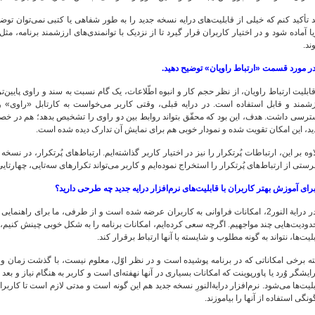
د تأکید کنم که خیلی از قابلیت‌های درایه نسخه جدید را به طور شفاهی یا کتبی نمی‌توان توض
ا آماده شود و در اختیار کاربران قرار گیرد تا از نزدیک با توانمندی‌های ارزشمند برنامه، 
ند.
ر مورد قسمت «ارتباط راویان» توضیح دهید.
ابلیت ارتباط راویان، از نظر حجم کار و انبوه اطّلاعات، یک گام نسبت به سند و راوی پایین
زشمند و قابل استفاده است. در درایه قبلی، وقتی کاربر می‌خواست به کارتابل «راوی» و
رسی داشت. هدف، این بود که محقّق بتواند روابط بین دو راوی را تشخیص بدهد؛ هم در خصوص
د، این امکان تقویت شده و نمودار خوبی هم برای نمایش آن تدارک دیده شده است.
وه بر این، ارتباطات پُرتکرار را نیز در اختیار کاربر گذاشته‌ایم. ارتباط‌های پُرتکرار، در 
ستی از ارتباط‌های پُرتکرار را استخراج نموده‌ایم و کاربر می‌تواند تکرارهای سه‌تایی، چهارتایی 
رای آموزش بهتر کاربران با قابلیت‌های نرم‌افزار درایه جدید چه طرحی دارید؟
◊ در درایة النور2، امکانات فراوانی به کاربران عرضه شده است و از طرفی، ما برای راهن
ودیت‌هایی چند مواجهیم. اگرچه سعی کرده‌ایم، امکانات برنامه را به شکل خوبی چینش کنیم،
لیت‌ها، نتواند به گونه مطلوب و شایسته با آنها ارتباط برقرار کند.
ته برخی امکاناتی که در برنامه پوشیده است و در نظر اوّل، معلوم نیست، با گذشت زمان و با
ایشگر وُرد یا پاورپوینت که امکانات بسیاری در آنها نهفته‌ای است و کاربر به هنگام نیاز و بعد 
لیت‌ها می‌شود. نرم‌افزار درایة‌النورِ نسخه جدید هم این گونه است و مدتی لازم است تا کاربران
نگی استفاده از آنها را بیاموزند.