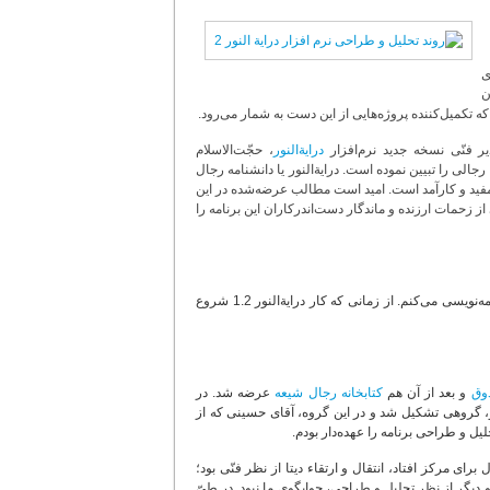
ی
ن
 تکمیل‌کننده پروژه‌هایی از این دست به شمار می‌رود.
ر فنّی نسخه جدید نرم‌افزار
درایة‌النور
، حجّت‌الاسلام
 را تبیین نموده است. درایة‌النور یا دانشنامه رجال
فید و کارآمد است. امید است مطالب عرضه‌شده در این
از زحمات ارزنده و ماندگار دست‌اندرکاران این برنامه را
کار برنامه‌نویسی می‌کنم. از زمانی که کار درایة‌النور 1.2 شروع
وق
و بعد از آن هم
کتابخانه رجال شیعه
عرضه شد. در
و، گروهی تشکیل شد و در این گروه، آقای حسینی که از
یل و طراحی برنامه را عهده‌دار بودم.
ی مرکز افتاد، انتقال و ارتقاء دیتا از نظر فنّی بود؛
می‌شد و دیگر از نظر تحلیل و طراحی، جوابگوی ما نبود. در طیّ