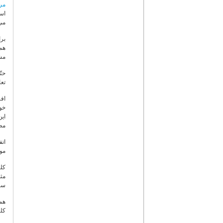
مر
است
می‌
بر
همر
مشا
حتّ
تعا
افز
خود
ای
مط
اتف
موک
کلی
مثل
سند
همچ
کلی