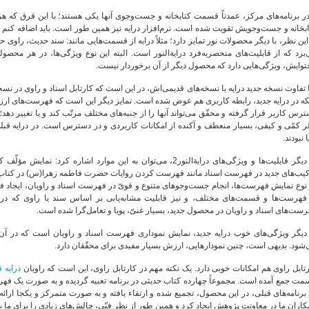
ر برنامه‌‌های مرکز، عمدتاً قسمت کتابخانه و جست‌وجوی آنها یکی هستند؛ با این فرق که ه
بخانه و جست‌وجویش تقویت شده است. نرم‌افزار درایه نیز همین طور است. باید اضافه کنم که
این نظر، با دیگر محصولات نور تمایز دارد؛ مثلاً درایه از قسمت‌هایی مانند: سند حدیث، راو
برد که از قابلیت‌های منحصربه‌فرد درایة‌النور است. البته این نوع ویژگی‌ها، در هر محصولی
وایش، ویژگی‌هایی دارد که محصول دیگر از آن برخوردار نیست.
ا تفاوت نسخه جدید درایه با نسخه‌های قدیمی‌اش، در این است که کارتابل اسناد و راوی در
که در درایه جدید، رابطه کاربری هم عوض شده است. تمایز دیگر این است که فهرست‌های ارزن
رس کاربر قرار گرفته و محقّق می‌تواند آنها را از جنبه‌های مختلف مرتّب کند و یا تغییر دهد
 کمّی و کیفی، بسیار منعطف و آکنده از امکانات کاربردی و در دسترس است. در درایه قبلی،
ا نبودند.
از دیگر قابلیت‌ها و ویژگی‌های درایة‌النور2، می‌توان به این موارد ا
کیب‌های جدید در فهرست اسناد مانند فهرست کردن روایات حضرت فاطمه زهرا(س) در کتاب 
نوع نمایش فهرست‌ها، انجام جست‌وجوهای متنوع و قویّ در فهرست اسناد و راویان، ایجاد 
 فهرست‌ها و قسمت‌های مختلف، و نیز قابلیت مشابه‌یابی بر اساس سند یا راوی که در د
ست‌های اسناد و راویان در محصول جدید، بسیار غنیّ، پویا و تعامل‌گرا شده است.
 دیگر ویژگی‌های خوب درایه جدید، نمایش نموداری فهرست اسناد و راویان است که در آن، 
شود. بدیهی است، چنین نمودارهایی، ارزش بسیار مفیدی برای محقّقان دارد.
تابل راوی هم امکانات خوبی دارد. یک نکته مهم در کارتابل راوی، این است که راویان
درایه 
مت جمع آمده است. مجموعاً چهارده کتاب حدیثی در برنامه تعبیه گردیده و به صورت یک 
برنامه‌های قبلی، در این محصول، تجمیع شده و ارتقاء یافته و به صورت متمرکز و یکجا ارائه
اران ما در معاونت پژوهش ایجاد کرد و همین طور از نظر فنّی، چالش‌های زیادی را برای ما به