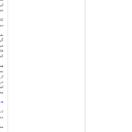
ای
جدی
کار
دید
بعد
مرک
کش
همه
بسی
در 
اشک
مح
»
ن
◊ در درایة‌النو
دیت
مطل