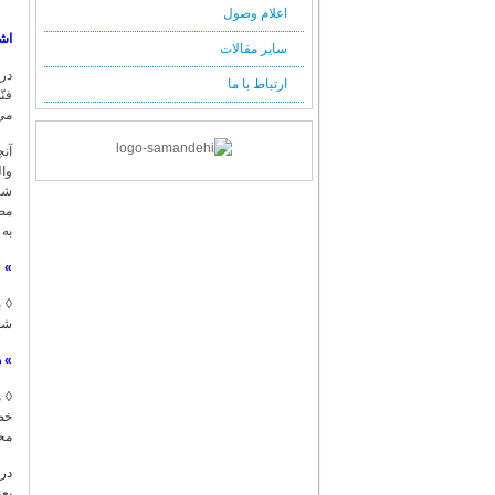
اعلام وصول
اش
سایر مقالات
در 
ارتباط با ما
فن
می‌
آن
وال
شی
مصا
به 
»
ل
◊ 
شد، 
»
د
◊ مدّ
خصو
محق
در 