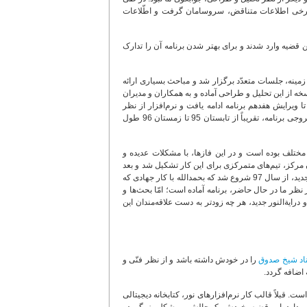
، برخی اطلاعات متناقض‌، سروسامان گرفت و اطّلاعات
ن قضیه وارد شدند و برای بهتر شدن برنامه آن را تدارک
مینه، جلسات متعدّد برگزار شد و مباحث بسیاری ارائه
 دو سال تا دو سال‌ونیم کار مداومِ تحقیقاتی و فنّی، در تابستان 95 اوّلین نسخه از این تحلیل و طراحی آماده و به همکاران و مدیران
ویرایش هفدهم برنامه ادامه یافت و نرم‌افزار از نظر
قابلیت‌های فنّی و شیوه کار با آن، رشد چشمگیری پیدا کرد. بحث تحلیل و طراحی مربوط به خروجی برنامه، تقریباً از تابستان 95 تا زمستان 96 طول
ل مختلف بوده است و در این فازها، با مشکلات عدیده و
ن مرکز، تیم‌های متمرکزی برای این کار تشکیل شد و بعد
از اتمام کارهای مربوط به تحلیل و طراحی، به طور جدّی، برنامه‌نویسی و کدنویسی درایه نسخه جدید، از سال 97 شروع شد که بحمدالله با کار جهادی که
ر ما در حال حاضر، برنامه آماده است؛ امّا بحث‌ها و
رایة‌النور جدید، هر چه زودتر به دست علاقه‌مندان این
اد شیخ صدوق
را در خودش داشته باشد و از نظر فنّی و
 اضافه گردد.
ت. قبلاً قالب کار نرم‌افزارهای نور، کتابخانه دیجیتالی