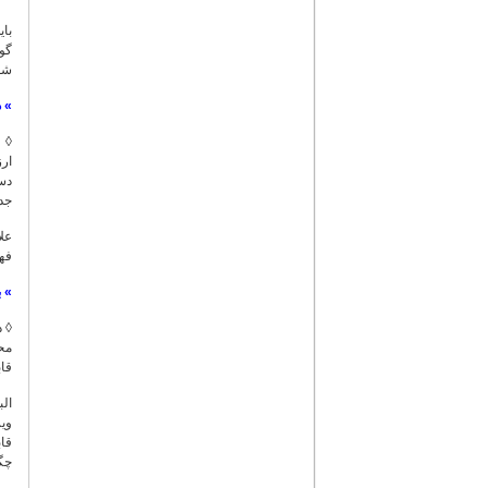
بای
گوی
شو
»
د
◊ ق
ار
دست
جدی
علا
فهر
»
ب
محد
قاب
الب
ویر
قاب
چگو