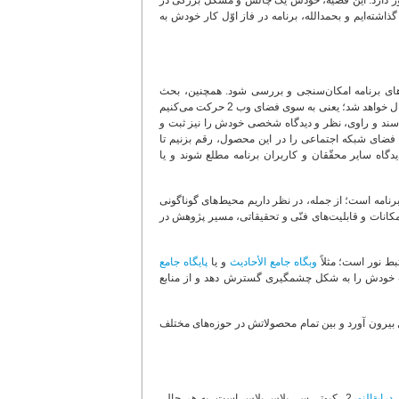
 نور دارد. این قضیه، خودش یک چالش و مشکل بزرگی در
شته‌ایم و بحمدالله، برنامه در فاز اوّل کار خودش به
‌های برنامه امکان‌سنجی و بررسی شود. همچنین، بحث
پژوهش‌های بسیار قویتر در حوزه علم رجال نیز مطرح است که إن شاء الله در فاز‌های بعدی دنبال خواهد شد؛ یعنی به سوی فضای وب 2 حرکت می‌کنیم
ند سند و راوی، نظر و دیدگاه شخصی خودش را نیز ثبت و
ی فضای شبکه اجتماعی را در این محصول، رقم بزنیم تا
یدگاه سایر محقّقان و کاربران برنامه مطلع شوند و یا
نامه است؛ از جمله، در نظر داریم محیط‌های گوناگونی
مکانات و قابلیت‌های فنّی و تحقیقاتی، مسیر پژوهش در
تبط نور است؛ مثلاً
وبگاه جامع الأحادیث
و یا
پایگاه جامع
یقات خودش را به شکل چشمگیری گسترش دهد و از منابع
یرون آورد و بین تمام محصولاتش در حوزه‌های مختلف
ل
درایة‌النور
2، کیوتی.سی.پلاس.پلاس است. به هر حال،