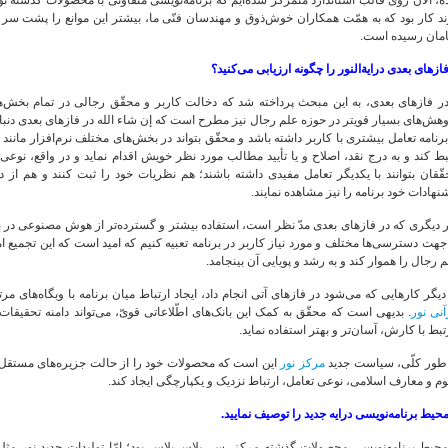
ه، الآن روی قالب استاندارد متمرکز شده‌ایم که برنامه‌نویسی متفاوتی با محصولات گذشته
د کار بود که به همّت همکاران خوش‌ذوق و مهندسان فنّی ما، بیشتر این موانع را پشت سر گذا
مان رسیده است.
ازهای بعدی درایة‌النور را چگونه ارزیابی می‌کنید؟
در فازهای بعدی، به این مبحث پرداخته شد که دخالت کاربر و محقّق رجالی در تمام بخش
برنامه تعامل بیشتری با کاربر داشته باشد و محقّق بتواند در بخش‌های مختلف نرم‌افزار مان
 کند و به درج نقد، اصلاح و یا تأیید مطالب مورد نظر خویش اقدام نماید و در واقع، نوع
ّقان بتوانند با یکدیگر تعامل مفیدی داشته باشند؛ هم نظریات خود را ثبت کنند و هم از د
نهادات خود برنامه را نیز مشاهده نمایند.
 دیگری که در فازهای بعدی مدّ نظر است، استفاده بیشتر و گسترده‌تر از هوش مصنوعی در بر
جهت دسترسی‌ها مختلف و مورد نیاز کاربر در برنامه تعبیه کنیم که امید است که این تجمیع ا
 رجال را هموار کند و به رشد و پویایی آن بینجامد.
دیگر کارهایی که می‌شود در فازهای آتی انجام داد، ایجاد ارتباط میان برنامه با وبگاه‌های مر
نی نور
. بدیهی است که محقّق به کمک این بانک‌های اطّلاعاتی قویّ، می‌تواند دامنه تحق
بط با کارش، آسان‌تر و بهتر استفاده نماید.
 طور کلّی، سیاست جدید
مرکز نور
این است که محصولات خود را از حالت جزیره‌های مستقل ب
م و معارف اسلامی، نوعی تعامل، ارتباط نزدیک و یکپارچگی ایجاد کند.
حیط برنامه‌نویسی درایه جدید را توصیف نمایید.
محیط برنامه‌نویسی محصولات گذشته مرکز، سی.پلاس.پلاس بود؛ امّا تولیدات جدید نور مث