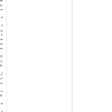
بود
رون
سا
»
ف
◊ 
تا 
ضبط
محق
پیش
کار
را 
علم
از 
قرآ
مرت
به
علو
»
م
◊ 