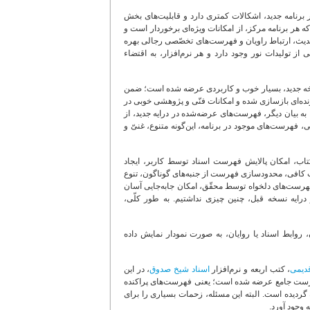
ر برنامه جدید، اشکالات کمتری دارد و قابلیت‌های بخش
 هر برنامه مرکز، از امکانات ویژه‌ای برخوردار است و
ی حدیث، ارتباط راویان و فهرست‌های تخصّصی رجالی بهره
 از تولیدات نور وجود دارد و هر نرم‌افزار، به اقتضاء
 نسخه جدید، بسیار خوب و کاربردی عرضه شده است؛ ضمن
ده‌ای بازسازی شده و امکانات فنّی و پژوهشی خوبی در
؛ به بیان دیگر، فهرست‌های عرضه‌شده در درایه جدید، از
 فهرست‌های موجود در برنامه، این‌گونه متنوع، غنیّ و
شاره کرد: نمایش مؤلّف کتاب، امکان پالایش فهرست اسناد توسط کاربر، ایجاد
کافی، محدودسازی فهرست از جنبه‌های گوناگون، تنوع
فهرست‌های دلخواه توسط محقّق، امکان جابه‌جایی آسان
رایه نسخه قبل، چنین چیزی نداشتیم. به طور کلّی،
روابط اسناد یا روایان، به صورت نمودار نمایش داده
قدیمی
، کتب اربعه و نرم‌افزار
اسناد شیخ صدوق
، در این
فهرست جامع عرضه شده است؛ یعنی فهرست‌های پراکنده
 گردیده است. البته این مسئله، زحمات بسیاری را برای
 وجود آورد.