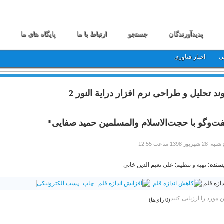
پدیدآورندگان
جستجو
ارتباط با ما
پایگاه های ما
ی
اخبار فناوری
ند تحلیل و طراحی نرم افزار درایة النور 2
ت‌وگو با حجت‌الاسلام والمسلمین حمید صفایی*
 28 شهریور 1398 ساعت 12:55
سنده:
تهیه و تنظیم: علی نعیم الدین خانی
دازه قلم
چاپ
پست الکترونیکی
ن مورد را ارزیابی کنید
(0 رای‌ها)