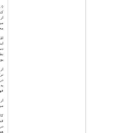
◊ د
کتا
از 
می‌
محت
امّ
این
دست
نظر
پوی
تر
در 
به
فهر
از
می‌
کار
قس
در 
همک