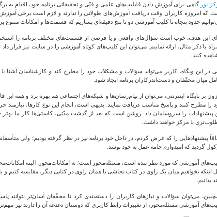
کز نور
گاهی برای آموزش دادن قابلیت‌های علمی و فنّی و تحقیقاتی برنامه خود، اقدام به برگ
 که امروزه کاربران وقت دریافت آموزش‌های طولانی را ندارند و لازم است برخی آموزش‌های 
توانیم حدود پنجاه تا کلیپ‌ آموزشی دو تا پنج دقیقه‌ای بسازیم که قسمت‌ها و امکانات متنوع برنا
ای این هدف، خوب است سؤال‌های واقعی و یا فرضی از قسمت‌های مختلف برنامه را استخرا
اه با ذکر مثال، ارائه نماییم. می‌توان این کلیپ‌های کوتاه آموزشی را در سایت نیز قرار داد تا
هده کنند.
ی در این وبگاه، کاربر می‌تواند سؤالات و مشکلات خود را مطرح کند و کارشناسان آشنا با نرم‌
مل میان محقّقان و دست‌اندرکاران برنامه ایجاد شود.
ون بر پایگاه اینترنتی، می‌توان از پیام‌رسان‌ها و شبکه‌های اجتماعی هم بهره برد و همه این قا
 را مطرح کنند و پاسخ مناسب دریافت نمایند. بدیهی است، انجام این نوع کارها، نیازمند ح
ن پیشنهادات را سروسامان داد. روشن است که بعد از گذشت مدّتی، کاستی‌ها کار ما بهتر خ
لوب‌تری با مرکز خواهند داشت.
اقاً پیشنهادهایی را که عرض کردم، در داخل خود برنامه نیز در نظر گرفته بودیم؛ ولی متأسفانه
ول گردید که امیدوارم جامه عمل به خود پوشد.
پ‌های آموزشی که مورد نظر بنده است، مسئله‌محور است؛ نه امکانات‌محور. البته امکانات‌م
 اینکه بخواهیم میان یک راوی در کتاب نجاشی با همان راوی در کتابی دیگر، مقایسه کنیم و ی
 بدانیم.
نین، می‌توان سؤالات و نیازهای کاربران را دسته‌بندی کرد تا محقّقان آسان‌تر بتوانند پاسخ
پ‌های آموزشی مسئله‌محور، از تغییرات رابط کاربری که دوستان دغدغه آن را دارند نیز مهم‌ت