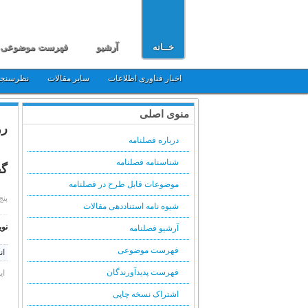
خــانه
آرشیو
فهرست موضوعی
اخبار فناوری اطلاعات
سایر مقالات
نظرسنج
منوی اصلی
رو
درباره فصلنامه
شناسنامه فصلنامه
گف
موضوعات قابل طرح در فصلنامه
پنج شنبه,
شیوه نامه استناددهی مقالات
نوی
آرشیو فصلنامه
فهرست موضوعی
ان
فهرست پدیدآورندگان
ای
اشتراک نسخه چاپی