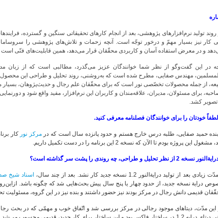
اره
روند تولید نرم‌افزارهای پژوهشی، بعد از انجام کارهای تحقیقاتی سنگین و گسترده، فرایندها
ّی کار نیز بسیار مهمّ و درخور توجّه است. آنچه زحمات و تلاش‌های پژوهشی را سروساما
دهد و در معرض استفاده آسان و کاربردی محقّقان قرار می‌دهد، همین قابلیت‌های فنّی است که
چه در این گفت‌وگو از نظر شما خوانندگان عزیز می‌گذرد، مطالبی است که از زبان مدی
مسلمین، مهندس صفایی، مطرح شده است که به‌روشنی، روند تحلیل و طراحی این محصول رجالی
عه، از جمله محصولات تخصّصی نور است که برای محقّقان علم رجال و حدیث‌پژوهان، بسیار م
حبه، برای مسئولان، مدیران، علاقه‌مندان و کاربران این نرم‌افزار، مفید واقع شود و دورنمایی 
تصویر کشد.
طفاً خودتان را برای خوانندگان فصلنامه معرفی کنید.
بنده حمید صفایی، طلبه درس خارج هستم و حدود پانزده سال است که در
مرکز نور
مشغول این پروژه بودم تا الآن که نسخه 2 این برنامه را در دست تکمیل داریم.
رایة‌النور نسخه 2 از نظر تحلیل و طراحی، چه روندی را پشت سر گذاشته است؟
ت زیادی بعد از تولید درایة‌النور 1.2 نسخه جدید کار نشد. بعد از چند سال،
اسناد شیخ صد
ص درایة نسخه جدید، از حدود چهار یا پنج سال پیش بحث‌هایی شد که چگونه باشد. ازاین‌ر
ّقان قدیمی دانش رجال در مرکز بودند نیز حضور داشتند و بنده نیز در این گروه، مسئولیت تحل
این مدّت، دیتاهای موجود رجالی در مرکز بررسی شد و اتّفاق خوب و مهمّی که در بحث رجال برا
یعنی دیتای درایه 1.2 در ساختار فاکس بود و این ساختار برای کار جدید، قدیمی محسوب 