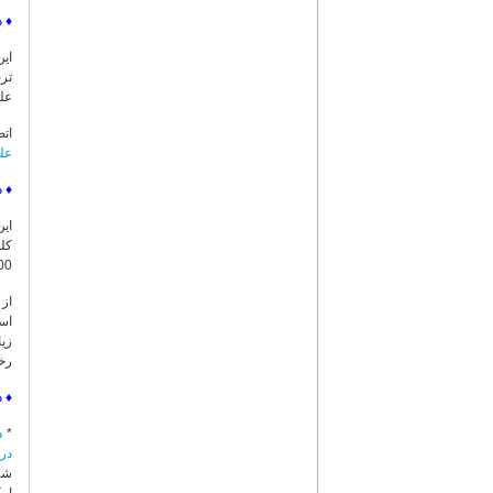
♦
د
عل
اتص
عل
♦
د
35000 فیش از 19 عنوان کتاب در 53
است
زیا
رخدا
♦
د
*
د
درا
شن