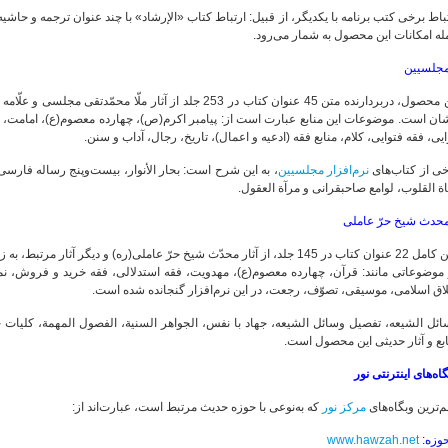
باط برخی کتب برنامه با یکدیگر، از قبیل: ارتباط کتاب «الإرشاد» با چند عنوان ترجمه و حاشی
ه امکانات این محصول به شمار می‌رود.
جلسیین
این محصول، دربردارنده متن 45 عنوان کتاب در 253 جلد از آثار 
ان است. موضوعات این منابع عبارت است از: پیامبر اکرم(ص)، چهارده معصوم(ع)، امامت، معا
یى، فقه فتوایی، کلام، منابع فقه (ادعیه و اعمال)، تاریخ، رجال، آداب و سنن.
خی از کتاب‌های
نرم‌افزار مجلسیین
، به این شرح است: بحار الأنوار، بیست‌و‌پنج رساله فارسی،
ة القلوب، لوامع صاحبقرانی و مرآة العقول.
حدث شیخ حرّ عاملی
متن کامل 22 عنوان کتاب در 145 جلد، از آثار محدّث شیخ حرّ عاملی(ره) و دیگر آثار مر
 موضوعاتی مانند: قرآن، چهارده معصوم(ع)، مهدویت، فقه استدلالی، فقه خرید و فروش، ن
اق اسلامی، موسیقی، تصوّف، رجعت، در این نرم‌افزار گنجانده شده است.
ائل الشیعه، تفصیل وسائل الشیعه، جهاد با نفس، الجواهر السنیة، الفصول المهمة، کلیات 
بع و آثار حدیثی این محصول است.
گاه‌های اینترنتی نور
‌ترین وبگاه‌های
مرکز نور
که به‌نوعی با حوزه حدیث مرتبط است، عبارت‌اند از:
وزه:
www.hawzah.net