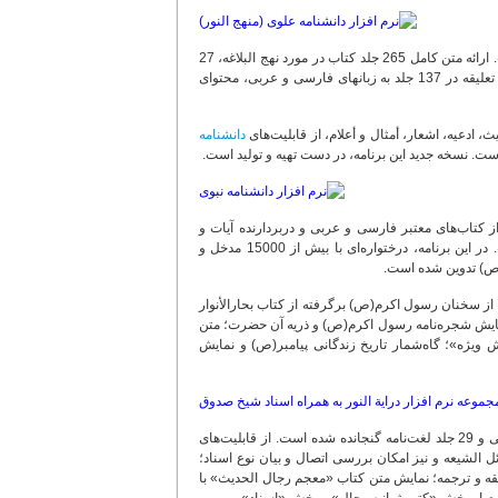
این نرم‌افزار، مشتمل بر متن نهج البلاغه بر اساس پنج نسخه معتبر به همراه قرائت کامل است. ارائه متن کامل 265 جلد کتاب در مورد نهج البلاغه، 27
ترجمه به زبان: فارسى، انگلیسى و فرانسه، 7 شرح و ترجمه منظوم و متن 32 عنوان شرح و تعلیقه در 137 جلد به زبان‏هاى فارسى و عربى، محتوای
 ادعیه، اشعار، أمثال و أعلام، از قابلیت‌های
دانشنامه
، شامل کتابخانه تخصصی پیامبر اعظم(ص)، مشتمل بر 246 عنوان در 894 جلد از کتاب‌های معتبر فارسی و عربی و دربردارنده آیات و
کلمات قرآنی مرتبط با پیامبر اعظم(ص) همراه با اتصال به تفسیر و بیان شأن نزول آنهاست. در این برنامه، درختواره‌ای با بیش از 15000 مدخل و
حصول، آن است که بیش از: 6800 کلیدواژه، 41000 نمایه و 36000 موضوع، از سخنان رسول اکرم(ص) برگرفته از کتاب بحارالأنوار
 نمایش شجره‌نامه رسول اکرم(ص) و ذریه آن حضرت؛ متن
ش ویژه»؛ گاه‌شمار تاریخ زندگانی پیامبر(ص) و نمایش
ئل الشیعه و نیز امکان بررسی اتصال و بیان نوع اسناد؛
ه و ترجمه؛ نمایش متن کتاب «معجم رجال الحدیث» با