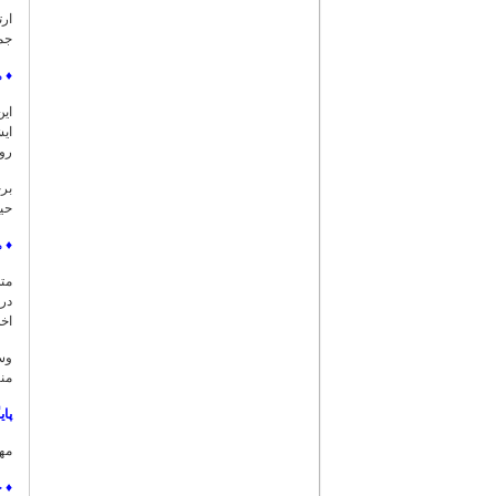
ارت
جمل
♦
م
ایش
روا
بر
حیا
♦
م
در
اخل
وس
منا
پای
مهم
♦
ح