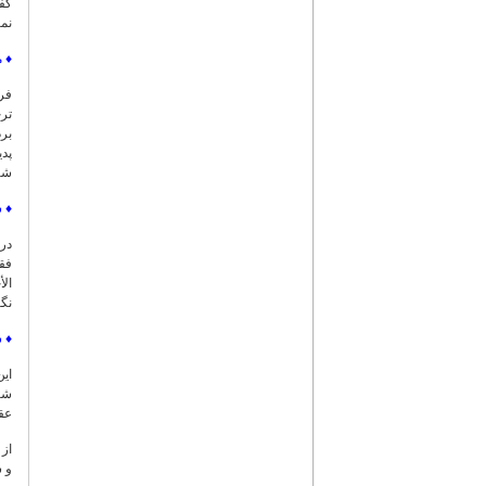
گف
نما
♦
م
بر
پدی
شر
♦
ش
فقه
الأ
نگارخانه‌
♦
ش
شام
عقا
از 
و 