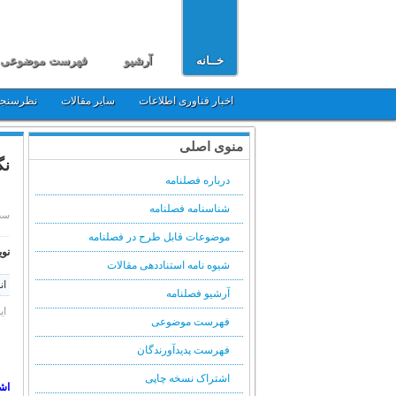
خــانه
آرشیو
فهرست موضوعی
اخبار فناوری اطلاعات
سایر مقالات
نظرسنج
منوی اصلی
نگ
درباره فصلنامه
شناسنامه فصلنامه
سه شنبه, 
موضوعات قابل طرح در فصلنامه
نوی
شیوه نامه استناددهی مقالات
ان
آرشیو فصلنامه
ای
فهرست موضوعی
فهرست پدیدآورندگان
اشتراک نسخه چاپی
اش