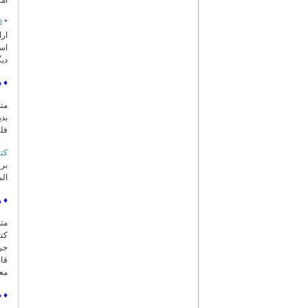
امک
*
ا
ار
اسن
دیگ
♦
د
بدی
فلس
کت
بر
الم
♦
ر
کتب
جر
مع
♦
س