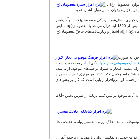
1 جلد به همراه تدوین درختواره معصومان(ع) در
م‌افزار می‌توان به این موارد اشاره نمود:
تاب به درختواره معصومان(ع) و استخراج حدود 50000 کلیدواژه غیرتکراری؛ سال‌شمار زندگی معصومان(ع) از تولّد پیامبر
اکرم(ص) تا سال 329ق؛ متن کامل قرآن کریم با ترجمه فارسی و انگلیسی به همراه عرضه بیش از 1300 آیه قرآن مرتبط با معصومان(ع)؛ نمایش
 با معصومان(ع)؛ ارائه اشعار و زیارت‌نامه‌های خاصّ معصومان(ع)
خود به صورت
رهنگ موضوعی بحارالأنوار
یکی از این محصولات است.
أنوار، سفینة البحار، مستدرک سفینة البحار به همراه ترجمه‌های موجود، ارائه شده
است. دسترسی به فرهنگ موضوعی و لفظی کتاب بحار الأنوار، مشتمل بر: 15864 کلیدواژه، 94977 نمایه ترکیبی و 122962 موضوع (چکیده)، به همراه
برجسته این نرم‌افزار روایی است که کار پژوهش‌های
به آیات موجود در متن کتب برنامه از طریق بخش «آیات
685 جلد به زبان عربی و فارسی، در موضوعاتی مانند: اخلاق روایی، تفسیر روایی، حدیث، دعا،
جوامع حدیثی و تفاسیر روایی با مصادر و ترجمه‌ آنها، از