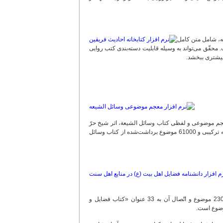
نه، شامل متن کامل
زبان عربی است. محقّق می‌تواند به وسیله قابلیت دسته‌بندی کتب روایی
بیشتری ببخشد.
اب روایی شیعه در 200 جلد ارائه شده است. معجم موضوعی و لفظی کتاب وسائل الشیعة، اثر شیخ حرّ
عاملی و ارتباط آن با مصادر و شرح‌ها، در واقع دربردارنده بیش از: 8000 کلیدواژه، 37500 نمایه ترکیبی و 61000 موضوع برداشت‌شده از کتاب وسائل
از امکانات این برنامه، وجود درختواره «فضایل و مناقب اهل‌بیت(علیهم‌السلام)» با بیش از 2300 موضوع و اتّصال آن به 33 عنوان «کتاب فضایل و