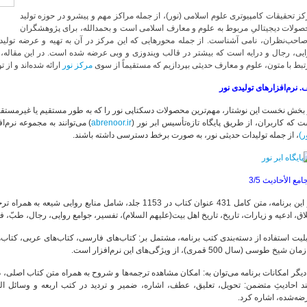
ز تحقیقات کامپیوتری علوم اسلامی (نور)، از جمله مراکز مهم و پیشرو در حوزه تولید
صولات دیجیتالیِ مربوط به علوم و معارف اسلامی است و بحمدالله، برای پژوهشگران
صاحب‌نظران، نامی آشناست. از جمله محور‌هایی که این مرکز در آن به تهیه و عرضه تولید
یی، رجال و درایه است که بیشتر در قالب ویندوزی و وبی عرضه شده است. در این مقاله، کوشی
بط با متون، علوم و معارف حدیثی بپردازیم که مستقیماً از سوی
مرکز نور
ارائه شده‌اند و از
. نرم‌افزارهای تولیدی نور
بخش نخست این نوشتار، مهم‌ترین محصولات دسکتاپی نور را که به طور مستقیم یا غیرمستقیم 
 که کاربران، از طریق پایگاه تازه‌تأسیس ابر نور (
abrenoor.ir
) می‌توانند به مجموعه نرم‌ا
ر)
، از جمله تولیدات حدیثی نور، به صورت برخط دسترسی داشته باشند.
امع الأحادیث
3/5
در این برنامه، متن کامل 431 عنوان کتاب در 1153 جلد، شامل م
اق، ادعیه و زیارات، تاریخ، تاریخ اهل بیت(علیهم السلام)، تفسیر، جوامع روایی، رجال، طبّ، ف
لیت استفاده از دسته‌بندی کتب برنامه، مشتمل بر: کتاب‌های فارسی، کتاب‌های عربی، کتاب‌ه
ن شیخ طوسی (سال 500 قمری)، از ویژگی‌های این نرم‌افزار است.
دیگر امکانات برنامه می‌توان به: امکان مشاهده ترجمه‌ها و شروح به همراه متن کتاب اصلی، 
د احادیثِ متضمن: تحویل، تعلیق، عطف، اشاره، ضمیر و تردید در کتب اربعه و وسائل الش
ضه‌شده، اشاره کرد.