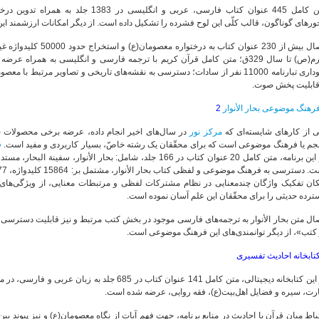
متن کامل 445 عنوان کتاب فارسی، عربی و انگلیسی در 383
رهای گوناگون، قالب کلّی این لوح فشرده را تشکیل داده است. از دیگر امکانات ارزشمند این نر
اتصال بیش از 230 عنوان ک
نموداری تبارنامه 11000 نفر از سادات؛ دسترسی به نقشه‌های تاریخی و تصاویر مرتبط
 قابلیت پخش صوت.
رهنگ موضوعی بحار الأنوار
2
ی از کارهای شایسته‌ای که
مرکز نور
در سال‌های اخیر انجام داده، عرضه برخی محصولات 
جم یا فرهنگ موضوعی است که برای محقّقان یک رشته خاصّ، بسیار کاربردی و مفید است.
ف
در این برنامه، متن کامل 20 عنوان کتاب در 166 جلد، شامل: بحار ال
کان تفکیک واژگان چندمعنایی در نظام مشترکات لفظی و مرتبطات معنایی، از ویژگی‌های 
رده حدیثی را برای محقّقان این علم آسان نموده است.
ال متن بحار الأنوار به ترجمه‌های فارسی موجود در بخش کتب مرتبط و نیز قابلیت دسترسی 
 کتب»، از دیگر توانمندی‌های این فرهنگ موضوعی است.
تابخانه احادیث تفسیری
در این کتابخانه دیجیتالی، متن کامل 141 عنوان کتاب در 
ارت، سیره و فضایل اهل‌بیت(ع)، فقه روایی، عرضه شده است.
باط میان قرآن با احادیث در منابع برنامه، جهت فهم آیات از نگاه معصومان(ع) و نیز پیوند بین 