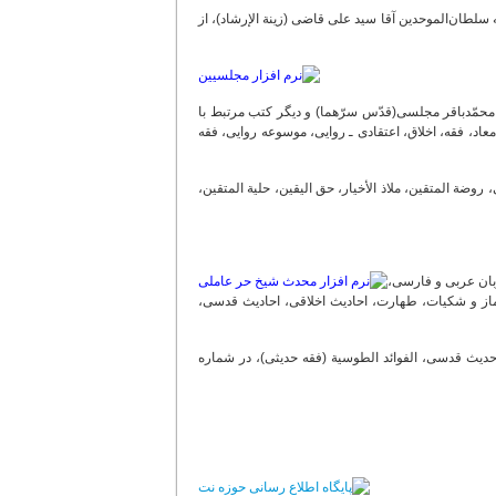
ه سلطان‌الموحدین آقا سید علی قاضی (زینة الإرشاد)، از
ملّا محمّدتقی مجلسی و علّامه محمّدباقر مجلسی(قدّس سرّهما) و دیگر کتب مرتبط با
د، فقه، اخلاق، اعتقادى ـ روایى، موسوعه روایى، فقه
 روضة المتقین، ملاذ الأخیار، حق الیقین، حلیة المتقین،
تبط، به زبان عربی و فارسی،
ماز و شکیات، طهارت، احادیث اخلاقی، احادیث قدسی،
حدیث قدسی، الفوائد الطوسیة (فقه حدیثی)، در شماره