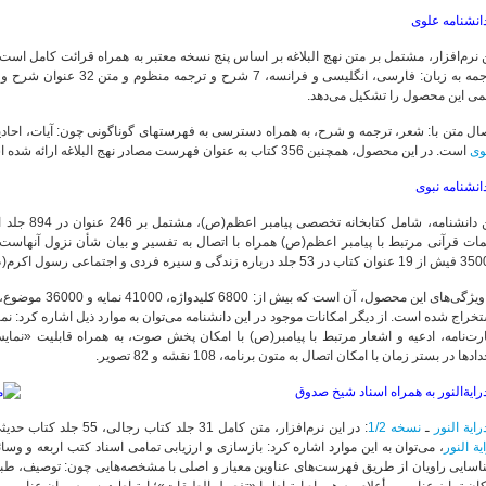
انشنامه علوی
می این محصول را تشکیل می‌دهد.
ال متن با: شعر، ترجمه و شرح، به همراه دسترسی به فهرست‏هاى گوناگونی چون: آیات، احادیث،
وی
است. در این محصول، همچنین 356 کتاب به عنوان فهرست مصادر نهج البلاغه ارائه شده است. نسخه جدید این برنامه، در دست تهیه و تولید است.
انشنامه نبوی
این دانشنامه
 جلد درباره زندگی و سیره فردی و اجتماعی رسول اکرم(ص) تدوین شده است.
از ویژگی‌های این م
خراج شده است. از دیگر امکانات موجود در این دانشنامه می‌توان به موارد ذیل اشاره کرد:
رت‌نامه، ادعیه و اشعار مرتبط با پیامبر(ص) با امکان پخش صوت، به همراه قابلیت «نمای
دها در بستر زمان با امکان اتصال به متون برنامه، 108 نقشه و 82 تصویر.
رایة‌النور به همراه اسناد شیخ صدوق
رایة النور
ـ
نسخه 1/2
: در این نرم‌افزار، متن کامل 31 جلد کتاب رجالی، 55 جلد کتاب حدیثی و 29 جلد لغت‌نامه گنجانده شده است. از قابلیت‌های
یة النور
، می‌توان به این موارد اشاره کرد: بازسازی و ارزیابی تمامی اسناد کتب اربعه و وسا
اسایی راویان از طریق فهرست‌های عناوین معیار و اصلی با مشخصه‌هایی چون: توصیف، طبق