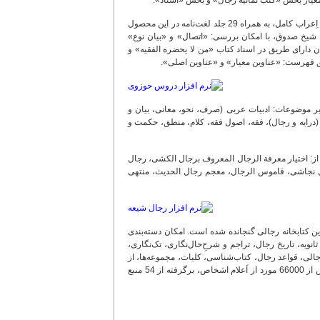
ن معیار بخش «کتب ثمانیه رجال» و بخش «اسناد».
: آثار شیخ صدوق مشتمل بر متن کامل 10 عنوان کتاب حدیثی در 17 جلد، با اِعراب کامل، به همراه 29 جلد لغت‌نامه در این محصول
د شیخ صدوق، با امکان بررسی: «اتصال» و «بیان نوع»
ان دارای طریق در اسناد کتاب «من لا یحضره الفقیه» و
یق فهرست: «عناوین معیار» و «عناوین اصلی».
سی، مشتمل بر موضوعات: ادبیات عربی (صرف، نحو، معانی، بیان و
 (درایه و رجال)، فقه، اصول فقه، کلام، منطق، حکمت و
 از: اختیار معرفة الرجال المعروف برجال الکشی‏، رجال
جال نجاشی، قاموس الرجال، معجم رجال الحدیث، منتهی
حدیث شیعه در این کتابخانه رجالی گنجانده شده است. امکان دسته‌بندی
یه، تاریخ رجال، تراجم و شرحِ‌حال‌نگاری، تک‌نگاری،
ی، قواعد رجال، کتاب‌شناسی، کلیات، مجموعه‌ها، از
قابلیت‌های تحقیقاتی این محصول به شمار می‌رود. از دیگر ویژگی‌های رجال شیعه، معرفی بیش از 66000 مورد از اَعلام اشخاص، برگرفته از 54 منبع