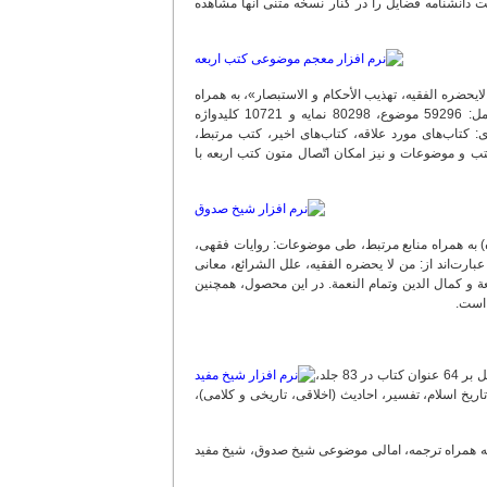
 دانشنامه فضایل را در کنار نسخه متنی آنها مشاهده
ثی شیعه: «الکافی، من لایحضره الفقیه، تهذیب الأحکام و الاستبصار»، به همراه
ترجمه و شروح مرتبط با آنها)، در این محصول ارائه شده است. این فرهنگ موضوعی، شامل: 59296 موضوع، 80298 نمایه و 10721 کلیدواژه
: کتاب‌های مورد علاقه، کتاب‌های اخیر، کتب مرتبط،
تب و موضوعات و نیز امکان اتّصال متون کتب اربعه با
بی از آثار شیخ صدوق(ره) به همراه منابع مرتبط، طی موضوعات: روایات فقهى،
ارت‌اند از: من لا یحضره الفقیه، علل الشرائع، معانی
عة و کمال الدین وتمام النعمة. در این محصول، همچنین
این کتابخانه دیجیتالی، دربردارنده آثار شیخ مفید و دیگر تألیفات مرتبط با ایشان است که مشتمل بر 64 عنوان کتاب در 83 جلد،
یخ اسلام، تفسیر، احادیث (اخلاقی، تاریخی و کلامی)،
لی به همراه ترجمه، امالی موضوعی شیخ صدوق، شیخ مفید