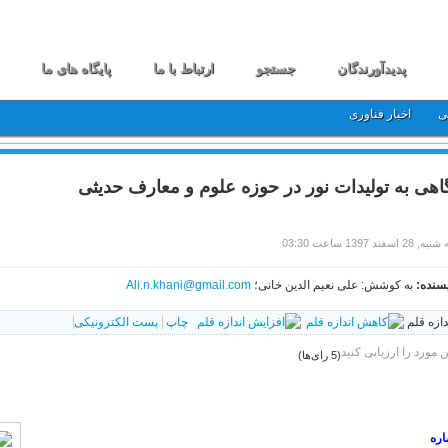
پدیدآورندگان
جستجو
ارتباط با ما
پایگاه های ما
ی
اخبار فناوری
اهی به تولیدات نور در حوزه علوم و معارف حدیثی
28 اسفند 1397 ساعت 03:30
سنده:
به کوشش: علی نعیم الدین خانی؛
Ali.n.khani@gmail.com
دازه قلم
چاپ
پست الکترونیکی
ن مورد را ارزیابی کنید
(5 رای‌ها)
اره