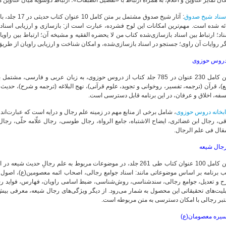
ان تمایز عناوین و أعلام، به همراه ارتباط با «تفصیل الطبقات»؛ ارتباط دوسویه میان عناوی
سناد شیخ صدوق
ائه شده است. مهم‌ترین امکانات این لوح فشرده، عبارت است از: بازسازی و ارزیابی اسنا
اد؛ ارتباط بین اسناد بازسازی‌شده کتاب من لا یحضره الفقیه و مشیخه آن؛ ارتباط بین راوی
ر روایات آن راوی؛ جستجو در اسناد بازسازی‌شده، و امکان شناخت و ارزیابی راویان از طر
روس حوزوی
متن کامل 230 عنوان در 785 جلد کتاب از دروس حوزوی، به زبان عربی و فار
ع)، قرآن (ترجمه، تفسیر، روخوانی و تجوید، علوم قرآنی)، نهج البلاغه (ترجمه و شرح)، حدیث
فه، اخلاق و عرفان، در این برنامه قابل دسترسی است.
ابخانه دروس حوزوی
، شامل برخی از منابع مهم در زمینه علم رجال و درایه است که عبارت‌اند
قی، رجال ابن غضائری، ایضاح الاشتباه، جامع الرواة، رجال طوسی، رجال علّامه حلّی، ر
قال فی علم الرجال.
جال شیعه
متن کامل 100 عنوان کتاب طی 261 جلد، در موضوعات مربوط به علم رجالِ 
 برنامه بر اساس موضوعاتی مانند: اسناد جوامع رجالی، اصحاب ائمه معصومین(ع)، اصول ثانو
ح و تعدیل، جوامع رجالی، سندشناسی، روش‌شناسی، ضبط اسامی راویان، فهارس، فواید رجال
تبر رجالی با امکان دسترسی به متن مربوطه است.
یره معصومان(ع)