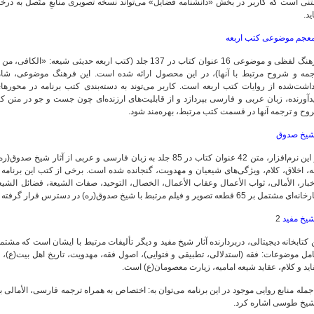
تنی است که کاربر در بخش «دانشنامه فضایل» می‌تواند نسخه تصویری منابعِ متّصل به درخت
ید.
عجم موضوعی کتب اربعه
فرهنگ لفظی و موضوعی 16 عنوان کتاب در 137 جلد (کتب اربعه حدی
داشت‌شده از روایات کتب اربعه است. کاربر می‌توند به دسته‌بندی کتب برنامه در محورهای
دآورنده، زبان عربی و فارسی بپردازد و از قابلیت‌های ارزنده‌ای چون جست و جو در متن ک
وح و ترجمه آنها در قسمت کتب مرتبط، بهره‌مند شود.
یخ صدوق
در این نرم‌افزار، متن 42 عنوان کتاب در 85 جلد به زبان فارسی و عر
، اخلاق، کلام، ویژگی‌هاى شیعیان و مهدویت، گنجانده شده است. برخی از کتب این برنامه عب
خبار، الأمالی، ثواب الأعمال وعقاب الأعمال، الخصال، التوحید، صفات الشیعة، فضائل الشی
ای مشتمل بر 65 قطعه تصویر و فیلم مرتبط با شیخ صدوق(ره) در دسترس قرار گرفته است.
یخ مفید
2
ل موضوعات: فقه (استدلالی، تطبیقی و فتوایی)، اصول فقه، مهدویت، تاریخ اهل بیت(ع)، تار
ید و کلام، عقاید شیعه امامیه، زیارت معصومان(ع) است.
جمله منابع روایی موجود در این برنامه می‌توان به: اختصاص به همراه ترجمه فارسی، الأما
شیخ طوسی اشاره کرد.