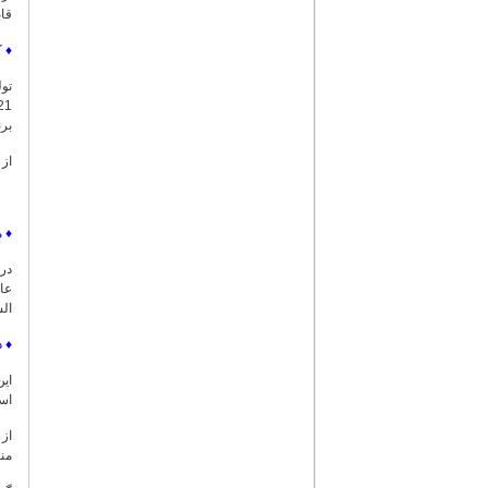
قاب
♦
ک
تول
بر
از 
♦
م
الش
♦
د
است
مناقب