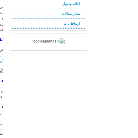
اعلام وصول
مرک
مح
سایر مقالات
و 
ارتباط با ما
روا
مرت
الف
در 
است
(نو
♦
ج
اخل
قاب
از زما
از 
سن
عر