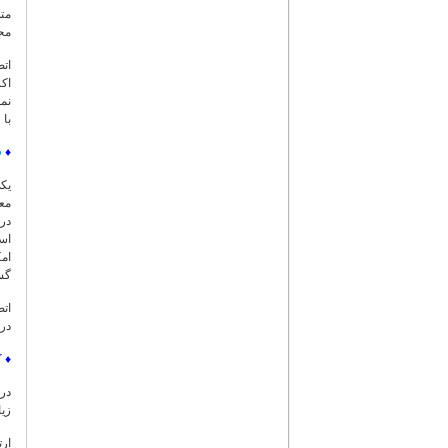
محو
با
♦
ف
یک
مع
ام
گست
اتص
در
♦
ک
زی
ارت