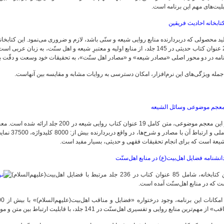
لیت‌های مهم این برنامه است.
تابخانه احادیث فریقین
ید محصولی که دربردارنده منابع روایی شیعه و سنّی باشد، لازم و ضروری می‌نمود. این کتابخا
21 عنوان کتاب حدیثی در 145 جلد، از منابع اولیه و معتبرِ شیعه و اهل سنّت، به 
نامه در دو محور اصلی «مصادر شیعه» و «مصادر اهل سنّت»، به تحقیقات خود وسعت و دقّت 
جمله ویژگی‌های این نرم‌افزار، امکان دسترسی به روایات مشابه و مقایسه بین آنهاست.
عجم موضوعی وسائل الشیعه
در این معجم موضوعی، متن کامل 19 عنوان کت
یعة است که برای انجام تحقیقات فقهی و حدیثی، بسیار مفید است.
انشنامه فضایل اهل‌بیت(ع) در منابع اهل‌سنّت
این کتابخانه‌، شامل 85 عنوان کتاب در 236 جلد مرتبط با فضایل اهل‌بیت(علیهم‌السلام)
 که در منابع اهل‌سنّت آمده است.
» از مهم‌ترین منابع روایی و تفسیری اهل‌‌سنّت در 141 جلد، با قابلیت ارتباط بین متن و موضوع است.