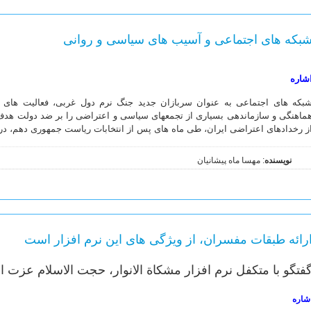
بکه های اجتماعی و آسیب های سیاسی و روانی
شاره
بکه‏ های اجتماعی به عنوان سربازان جدید جنگ نرم دول غربى، فعالیت های 
ماهنگى و سازماندهى بسیارى از تجمع‏هاى سیاسى و اعتراضى را بر ضد دولت هدف 
ز رخدادهاى اعتراضى ایران، طى ماه‏ هاى پس از انتخابات ریاست جمهورى دهم، د
نویسنده
: مهسا ماه پیشانیان
رائه طبقات مفسران، از ویژگی های این نرم افزار است
فتگو با متکفل نرم افزار مشکاة الانوار، حجت الاسلام عزت ا
شاره