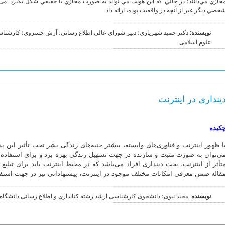
جازي مي‌دانند؛ در حالي كه اين هويت مي تواند به صورت مجازي يا حقيقي شكل بگيرد. می
خصي ديگر غير از آنچه در واقعيت بوده، ارائه داد.
نویسنده
: دکتر حمید شهریاری؛ دبیر شورای عالی اطلاع رسانی، آرش خسروی؛ کارشناس
علوم اسلامی
ینداری در اینترنت
کیده
ا ظهور اینترنت و فناوری‏‌های وابسته، بیشتر جنبه‏‌های زندگی بشر تحت تأثیر این 
ی‏‌توان به صورت مثبت و سازنده در جهت تسهیل زندگی بهره برد و برای استفاده د
تأثر از اینترنت، بحث دینداری افراد می‏‌باشد که در محیط اینترنت باید برای تبلیغ
قاله ضمن معرفی امکانات مختلف موجود در اینترنت، پیشنهاداتی نیز در جهت استفا
نویسنده
: مجید نبوی؛ دانشجوی کارشناسی ارشد رشته کتابداری و اطلاع رسانی دانشگاه 