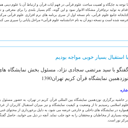
ا توجه به جايگاه و اهميت مباحث علوم قرآنی در فهم آیات قرآن و ارتباط آن با علوم دینی
قدام به توليد نرم‌افزار مشکاة الانوار نمود و این گونه، گام بسیار بلندی را برای معرفی و 
تابخانه جامع علوم قرآنى، نام نسخه اول از سرى برنامه هاى نرم افزارى علوم قرآنى مرك
رضه شده است و نسخه دوم آن به نام «دانشنامه علوم قرآنى» مراحل پايانى را سپرى مى كند ك
ا استقبال بسیار خوبی مواجه بودیم
فتگو با سید مرتضی سجادی نژاد، مسئول بخش نمایشگاه ها
وزدهمین نمایشگاه قرآن کریم تهران1390
شاره
ر حاشیه برگزاری نوزدهمین نمایشگاه بین المللی قرآن کریم در تهران، به حضور مسئول 
لوم اسلامی رسیدیم تا از وضعیت و کیفیت نمایشگاه و نیز میزان استقبال کاربران از غرف
مواره در نمایشگاه های داخلی و خارجی عرضه می شود، به دلیل برخورداری از محتوای غن
وجه بسیاری از مخاطبان و محققان را به خود جلب نماید. آنچه در ذیل می خوانید، حاصل گفت
رکز نور است.