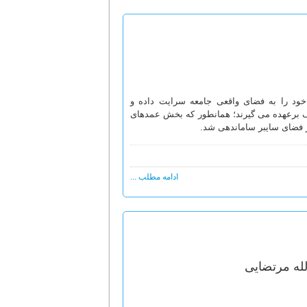
خود را به فضاى واقعى جامعه سرایت داده و
برعهده مى‏ گیرند؛ همان‏طور که بخش عمده‏اى
ر فضاى سایبر ساماندهى شد.
ادامه مطلب ...
لله مرتضایی