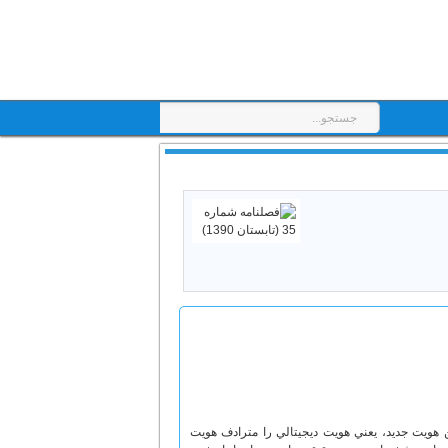
ن هويت جديد، يعني هويت ديجيتالي را مترادف هويت