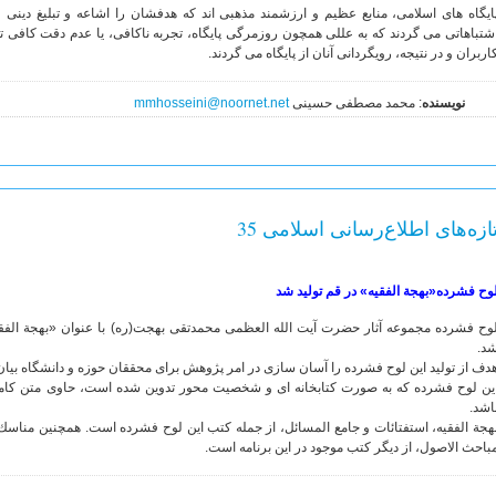
ایگاه های اسلامی، منابع عظیم و ارزشمند مذهبی اند که هدفشان را اشاعه و تبلیغ دینی ق
شتباهاتی می گردند که به عللی همچون روزمرگی پایگاه، تجربه ناکافی، یا عدم دقت کافی تو
اربران و در نتیجه، رویگردانی آنان از پایگاه می گردند.
نویسنده
: محمد مصطفی حسینی
mmhosseini@noornet.net
ازه‌های اطلاع‌رسانی اسلامی 35
وح فشرده«بهجة الفقیه» در قم تولید شد
وح فشرده مجموعه آثار حضرت آیت الله العظمی محمدتقی بهجت(ره) با عنوان «بهجة الفقیه
د.
دف از تولید این لوح فشرده را آسان سازی در امر پژوهش برای محققان حوزه و دانشگاه بیا
اشد.
هجة الفقيه، استفتائات و جامع المسائل، از جمله کتب این لوح فشرده است. همچنین مناسك 
باحث الاصول، از دیگر کتب موجود در این برنامه است.