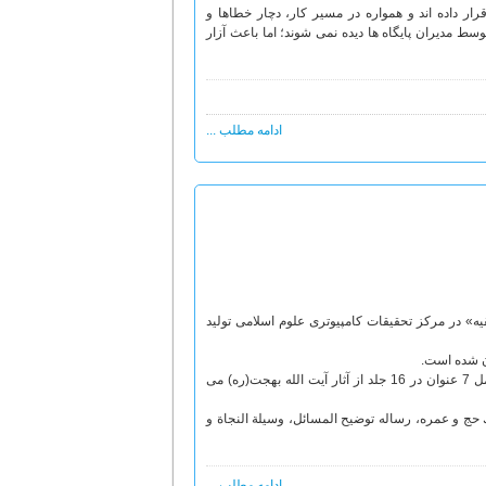
رار داده اند و همواره در مسیر کار، دچار خطاها و
سط مدیران پایگاه ها دیده نمی شوند؛ اما باعث آزار
ادامه مطلب ...
» در مرکز تحقیقات کامپیوتری علوم اسلامی تولید
ن شده است.
این لوح فشرده که به صورت کتابخانه ای و شخصیت محور تدوین شده است، حاوی متن كامل 7 عنوان در 16 جلد از آثار آيت الله بهجت(ره) می
حج و عمره،‌ رساله توضيح المسائل، وسيلة النجاة و
ادامه مطلب ...