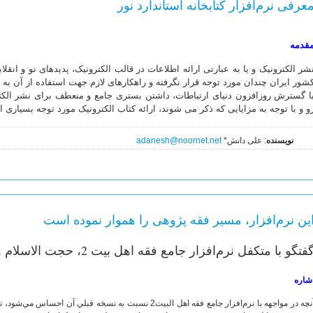
عرفی نرم‌افزار کتابخانه استاندارد نور
قدمه
شر الکترونیک و یا به عبارتی ارائه اطلاعات در قالب الکترونیک، پدیدهای نو و ا
شور ایران چندان مورد توجه قرار نگرفته و راهکارهای لازم جهت استفاده از آن
ا گسترش روزافزون دنیای ارتباطات، داشتن بستری جامع و منعطف برای نشر الکت
و و با توجه به مزایایی که ذکر می شوند، ارائه کتاب الکترونیک مورد توجه بسیاری
نویسنده
: علی دانش*
adanesh@noornet.net
ین نرم‌افزار، مسیر فقه پژوهی را هموار نموده است
فتگو با متکفل نرم‌افزار جامع فقه اهل بیت 2، حجت الاسلام والمسلمین علیرضا رحیمی ثابت
شاره
آنچه در مواجهه با نرم‌افزار جامع فقه اهل البيت2 نسبت به نسخه