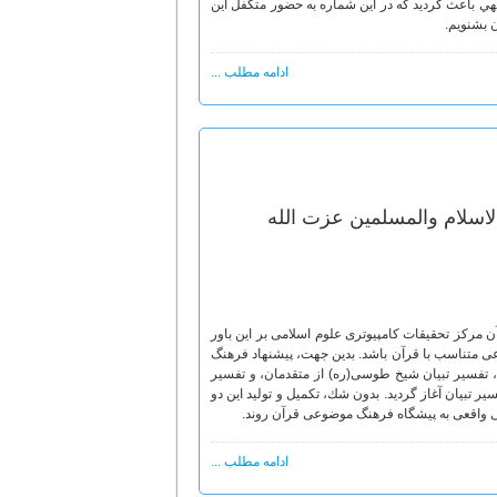
هي باعث گرديد كه در اين شماره به حضور متكفل اين
ن بشنويم.
ادامه مطلب ...
اسلام والمسلمین عزت الله
 مركز تحقيقات كامپيوترى علوم اسلامى بر اين باور
ضوعى متناسب با قرآن باشد. بدين جهت، پيشنهاد فرهنگ
 تفسير تبيان شيخ طوسى(ره) از متقدمان، و تفسير
 تبيان آغاز گرديد. بدون شك، تكميل و توليد اين دو
 واقعى به پيشگاه فرهنگ موضوعى قرآن روند.
ادامه مطلب ...