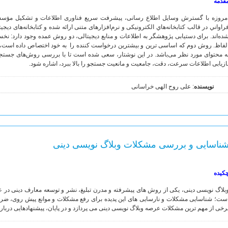
قدمه
مروزه با گسترش وسايل اطلاع‏ رسانى، پيشرفت سريع فناورى اطلاعات و تشكيل مؤسس
راواني در قالب كتابخانه‌هاي الکترونیکی و نرم‌افزارهای متنی ارائه شده و کتابخانه‌های دیجی
ده‌اند. برای دستیابی پژوهشگر به اطلاعات و منابع دیجیتالی، دو روش عمده وجود دارد: ن
لفاظ. روش دوم که اساسی ترین و بیشترین درخواست کننده را به خود اختصاص داده است، ا
ه محتوای مورد نظر می‌باشد. در این نوشتار، سعی شده است تا با بررسی روش‌های جستجو 
ازیابی اطلاعات سرعت، دقت، جامعیت و مانعیت جستجو را بالا ببرد، اشاره شود.
نویسنده
: علی روح الهی خراسانی
ناسایی و بررسی مشکلات وبلاگ نویسی دینی
کیده
بلاگ نویسی دینی، یکی از روش های پیشرفته و مدرن تبلیغ، نشر و توسعه معارف دینی در 
ست؛ شناسایی مشکلات و نارسایی های این پدیده برای رفع مشکلات و موانع پیش روی، ضروری
رخی از مهم ترین مشکلات عرصه وبلاگ نویسی دینی می پردازد و در پایان، پیشنهادهایی دربار