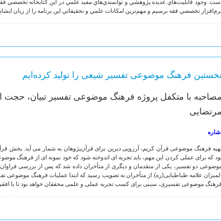
ست. وجود قابليت‌هاي عديده پژوهشي و توانمندي‌هاي مفيد علمي در اين كتابخانه تخصصي فق
رم‌افزار تخصصي فقه برسيم و مهم‌ترين امكانات علمي و تحقيقاتي اين برنامه را از زبان ايشا
خستین فرهنگ موضوعی تفسیر شیعی را تولید کرده‌ایم
صاحبه با متکفل پروژه فرهنگ موضوعی تفسیر تبیان، حجت ال
رتضایی
شاره
هيه فرهنگ موضوعى قرآن كريم، آرزويى ديرين براى قرآن‌پژوهان به ‏شمار می آيد. بخش قرآن
ود كه براى عملى كردن اين مهم، بايد تجربه ‏اى اندوخته شود كه خود نمونه ‏اى از فرهنگ مو
وضوعى دو تفسير، يكى از متقدمان و ديگرى از متأخران داده شد كه پس از بررسى فراوان،
لميزان علامه طباطبايى(ره) از متأخران به تصويب رسيد كه ابتدا عمليات فرهنگ موضوعى تفسير
رهنگ موضوعى تفسيرى، سببى براى كسب تجربه عملى و علمى محققان خواهد بود تا با افقى