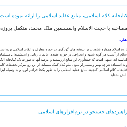
تابخانه کلام اسلامی، منابع عقاید اسلامی را ارائه نموده است
صاحبه با حجت الاسلام والمسلمین ملک محمد، متکفل پروژه نرم
شاره
اریخ اسلام همواره شاهد بروز اندیشه های گوناگون در حوزه معارف و عقاید اسلامی بوده اس
سلام از آسیب هر گونه شبهه و انحرافی در حوزه عقیده، عالمان ربانی و اندیشمندان مسلمان تل
ذاشته‏ اند. بدیهی است که جمع‏آوری این منابع ارزشمند و عرضه آن‏ها به صورت یک کتابخانه الک
 به استفاده هر چه بهتر و بیشتر از متون علم کلام کمک می‏نماید. از این رو، مرکز تحقیقات کام
تابخانه کلام اسلامی گنجینه منابع عقاید اسلامی را به طور یکجا فراهم آورد و به وسیله اب
انش بشتابد.
اهبرد‌های جستجو در نرم‌افزارهای اسلامی