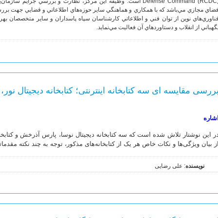
Defense Command (RCDC) است. وظيفه اين مركز، نظارت و بررسي جرای
ضاي مجازي مي‌باشد كه با همكاري و هماهنگي ساير حوزه‌هاي اطلاعاتي و قضايي جهت بررس
گهباني از انقلاب و دستاوردهاي آن فعاليت مي‌نمايد.
ررسی مقایسه ای سه کتابخانه اینترنتی؛ کتابخانه دیجیتال نور،
شاره
ر این نوشتار تلاش شده است که سه کتابخانه دیجیتال نوسا، پارس آذرخش و کتابخان
ز بیان ویژگی‌ها و نکات خاص هر یک از کتابخانه‌های مذکور، توجه به چند نکته مقدما
نویسنده
: علی رضایی