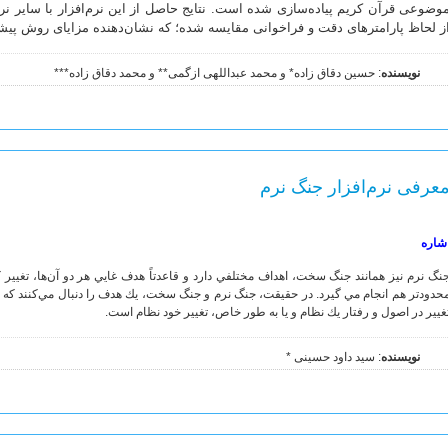
وضوعی قرآن کریم پیاده‌سازی شده است. نتایج حاصل از این نرم‌افزار با سایر نرم‌
ز لحاظ پارامترهای دقت و فراخوانی مقایسه شده؛ که نشان‌دهنده مزایای روش پی
نویسنده
: حسین دقاق زاده* و محمد عبداللهی ازگمی** و محمد دقاق زاده***
عرفی نرم‌افزار جنگ نرم
شاره
نگ نرم نيز همانند جنگ سخت، اهداف مختلفي دارد و قاعدتاً هدف غايي هر دو آن‌ها، تغيي
حدودتر هم انجام مي گيرد. در حقيقت، جنگ نرم و جنگ سخت، يك هدف را دنبال مي‌كنند كه 
غيير در اصول و رفتار يك نظام و يا به طور خاص، تغيير خود نظام است.
نویسنده
: سید داود حسینی *