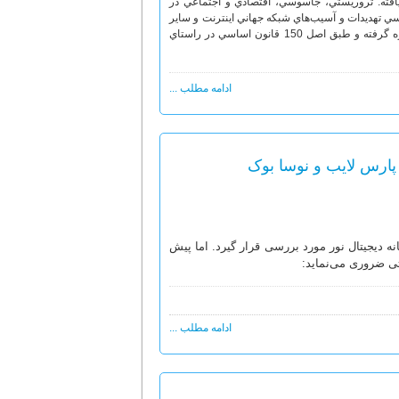
م سازمان‌يافته: تروريستي، جاسوسي، اقتصادي و اجتماعي در
ي تهديدات و آسيب‌هاي شبكه جهاني اينترنت و ساير
فناوري‌هاي نوين از توان فني و اطلاعاتي كارشناسان سپاه پاسداران و ساير متخصصان بهره گرفته و طبق اصل 150 قانون اساسي در راستاي
ادامه مطلب ...
 پارس لایب و نوسا بوک
ه دیجیتال نور مورد بررسی قرار گیرد. اما پیش
تی ضروری می‌نماید:
ادامه مطلب ...