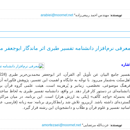
نویسنده
: مهندس احمد ربیعی‌‌زاده*
arabiei@noornet.net
عرفی نرم‌افزار دانشنامه تفسیر طبری اثر ماندگار ابوجعفر م
شاره
هل‌سنّت به‌شمار می‌رود. با توجّه به جایگاه و اهمیت این تفسیر، پژوهش فنّاوران
رهنگ موضوعی، تخصّصی، زمانبر و پُرهزینه است، هیئت علمی گروه قرآن بر
انشنامه‌ای در دستور کار قرار دهد. در واقع، دانشنامه تفسیر طبری به لحاظ ساختار
ه به‌منزله «واحِد کَألف» (یکی به ارزش هزار) است. این برنامه، در میان مراک
سترده‌ای داشته باشد. ازین‌رو، تلاش شد رابط‌کاربری برنامه: سه زبانه (فارسی، 
ساتید تفسیر و علوم قرآن و طلّاب و دانشجویان این رشته قرار گیرد.
نویسنده
: عزت‌الله مرتضایی*
amortezaei@noornet.net