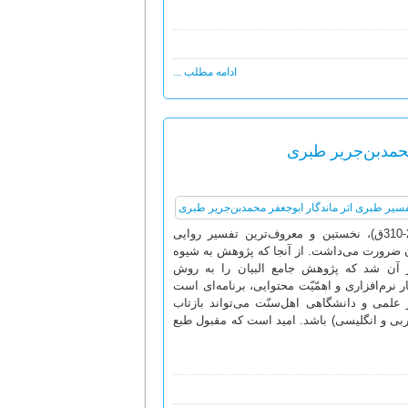
ادامه مطلب ...
حمد‌بن‌جریر طبری
تفسیر جامع البیان عن تأویل آی القرآن، اثر ابوجعفر محمد‌بن‌جریر طبری (224-310ق)، نخستین و معروف‌ترین تفسیر روایی
ه آن ضرورت می‌داشت. از آنجا که پژوهش به شیوه
 آن شد که پژوهش جامع البیان را به روش
 نرم‌افزاری و اهمّیّت محتوایی، برنامه‌ای است
ز علمی و دانشگاهی اهل‌سنّت می‌تواند بازتاب
عربی و انگلیسی) باشد. امید است که مقبول طبع