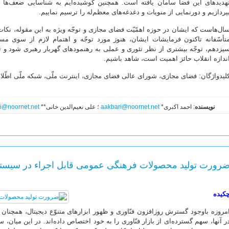
هدیدهای این فضا سامان یافته است. همچنین کوشیده‌ایم به شناسایی ضعف‌ها و
پردازیم و دورنمایی از منویات و دغدغه‌های معظم‌له را ترسیم نماییم.
ال‌هاست که ایشان در حوزه اهمّیّت فضای مجازی و توجّه ویژه به این مقوله، نکات 
تأسّفانه تاکنون فرمایشات ایشان، هنوز مورد توجّه و اهتمام لازم از سوی م
یزدهم، توجّه بیشتری از نظر تئوری و عملی به رهنمودهای گهربار رهبری شود و ت
ندازه انقلاب حائز اهمیت است، شاهد باشیم.
لیدواژگان: فضای مجازی، شورای عالی فضای مجازی، اینترنت ملّی، شبکه ملّی اطّل
نویسنده
: احمد اکبری*
aakbari@noornet.net
؛ علی نعیم‌الدین خانی**
i@noornet.net
رورت تولید محصولات فرهنگی عمومی قابل اجراء در سیستم
کیده
مروزه باوجود گسترش روزافزون فنّاوری‌ و ظهور ابزارهای متنوّع دیجیتال، همچنان 
ر آنها، سهم گسترده‌ای از بازار فنّاوری را به خود اختصاص داده‌اند. در این میان،