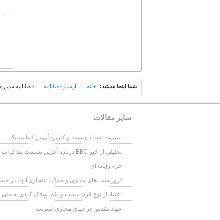
شما اينجا هستيد:
خانه
آرشیو فصلنامه
فصلنامه شماره 75 (تابستان 1400
سایر مقالات
اینترنت اشیاء چیست و کاربرد آن در کجاست؟
تحلیلی از خبر BBC درباره آخرین نشست مذاکرات هسته ای در سوم آذر ماه 1393
جرم رایانه ای
تروریست های مجازی و حملات انتحاری آنها، در جستج
اعتیاد از نوع قرن بیست و یکم: وبلاگ گردی به جای 
جهاد مقدس در دنیای مجازی اینترنت