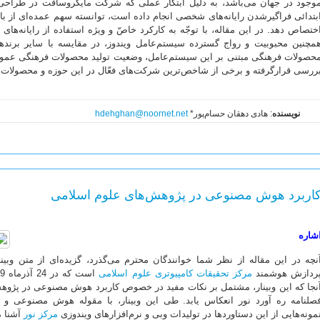
وجود در جهان می‌باشد، به دلیل ابتکار عملی که شرکت مایکروسافت در طراحی
بتدائی فراگیرشدن رایانه‌های شخصی انجام داده است، توانسته سهم عمده‌ای از باز
ختصاص دهد. در این مقاله، با توجّه به کارکرد خاصّ و ویژه استفاده از رایانه‌ها
مچنین محبوبیت و رواج گسترده سیستم‌عامل ویندوز، در مقایسه با سایر برنده
حصولات فرهنگی مبتنی بر این سیستم‌عامل، وضعیت تولید محصولات فرهنگی عمومیِ
ررسی قرارگرفته و برخی از شاخص‌ترین شرکت‌های فعّال در این حوزه و محصولات ت
نویسنده
: هادی دهقان حسام‌پور*
hdehghan@noornet.net
اربرد هوش مصنوعی در پژوهش‌های علوم اسلامی
شاره
نچه در این مقاله از نظر شما خوانندگان محترم می‌گذرد، گزیده‌ای از متن وبین
ردازش هوشمند
مرکز تحقیقات کامپیوتری علوم اسلامی
نجا که این وبینار، مشتمل بر نکات مفید در خصوص کاربرد هوش مصنوعی در پژو
صلنامه ره آورد نور انعکاس یابد. طی این وبینار، با مقوله هوش مصنوعی و 
مونه‌هایی از این دستاوردها در تولیدات وبی و نرم‌افزارهای ویندوزی
مرکز نور
آشنا م