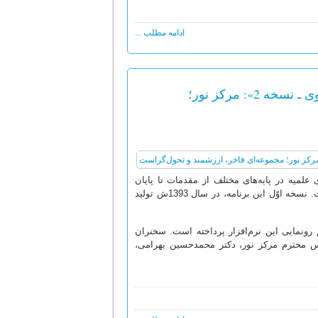
ادامه مطلب ...
آیت‌الله بوشهری در مراسم رونمایی از نرم‌افزار «دروس حوزوی ـ نسخه 2»: مرکز نور؛
درسی حوزه‌های علمیه در پایه‌های مختلف از مقدمات تا پایان
سطح و شروح و حواشی هریک از کتاب‌ها و پیش‌نیازهای علمی طلاب و اساتید است. نسخه اوّل این برنامه، در سال 1393ش تولید
رونمایی این نرم‌افزار پرداخته است. سخنران
س محترم مرکز نور، دکتر محمدحسین بهرامی،