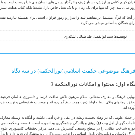
رآن کریم کتابی پر ارزش، بسیار ژرف و اثرگذار در دل های انسان های خدا پرست است و با گ
وز می باشد؛ چرا که تنها برای یک زمان و یا یک نسل خاص نازل نشده؛ بلکه کتاب هدایت بشر د
ز آنجا که قرآن مشتمل بر مفاهیم بلند و اسرار و رموز فراوان است، برای همیشه نیازمند تفسی
رای همگان به آسانی میسّر نمی گردد.
نویسنده
: سید ابوالفضل طباطبائی اشکذری
رهنگ موضوعی حکمت اسلامی(نورالحکمة) در سه نگاه
گاه اول: محتوا و امکانات نورالحکمة 3
ویایی فرهنگ و معارف متعالی اسلام مرهون تلاش طاقت فرسا و دلسوزی عالمان فرهیخت
حقق آرمانهای والای انبیا و اولیا (س) همت بلیغ گمارده اند و موجبات شکوفایی و توسعه ه
ورده اند.
ز جمله علومی که در وهله نخست ریشه در عقل و خرد آدمی داشته و آنگاه به وسیله معارف
لمات گهربار اهل بیت (ع) رونق و بالندگی چشمگیری پیدا نموده است، فلسفه و حکمت می ب
زرگ حکیمان و فیلسوفان نامدار اسلامی را تقدیم نویسندگان و پژوهشگران عزیز دارد تا به آسا