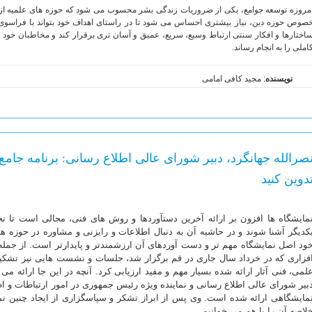
مروزه توسعه جوامع، یکی از ضروریات زندگی بشر محسوب می شود که حوزه های علمیه از آ
صوص حوزه دین، نیاز بیشتری احساس می شود تا در راستای اهداف خود بتواند با فراسوی 
املی را به انجام رساند.
نویسنده
: مجید کافی امامی
صرالله جهانگرد، دبیر شورای عالی اطلاع رسانی: برنامه جامع
دوین کنید
مایشگاه ها افزون بر ارائه آخرین دستآوردها و روش های فنی، مجالی است تا نخب
کدیگر آشنا شوند و در حاشیه آن به دنبال اطلاعات و رایزنی و مشاوره در حوزه ه
ود اصل نمایشگاه مهم تر و دست آوردهای آن ارزشمندتر و پایدارتر است. از جمله
فزاری که در خرداد سال جاری در قم برگزار شد، جلسات و نشست هایی نیز تشکی
لمی، فنی آثار ارائه شده بسیار مهم و مفید ارزیابی کرد. آنچه در این جا ارائه 
بیر شورای عالی اطلاع رسانی و نماینده ویژه رئیس جمهوری در امور ارتباطات و
مایشگاهی ارائه شده است. وی پس از ابراز تشکر و سپاسگزاری از ایجاد چنین ن
لاصه آن را با هم می خوانیم.