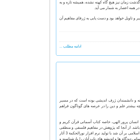
ذشت زمان نیز هیچ گاه کهنه نشده، همیشه تازه و به
ر همه اعصار به شمار می آید.
ر و تاویل خواهد بود و دست یابی به ژرفای مفاهیم آن
ادامه مطلب ...
ه و دانشمندان ژرف اندیشی بوده است که در مسیر
رچه بیشتر علم و دین را در عرصه های گوناگون فراهم
 انسان پرور الهی، خاصه کتاب آسمانی قرآن کریم و
اشد. از آنجا که پژوهش در مفاهیم فلسفی و منطقی
حوزه شناخت عقلانی را در سطح وسیعی گسترش می دهد، مرکز تحقیقات کامپیوتری علوم اسلامی بر آن شد با تولید نرم افزار نورالحکمة 3 آثار
نی دیدگاه ها و اندیشه های ناب آنان را بازشناسند و