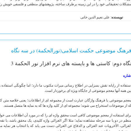
شکلات تحقیقاتی خود را در این زمینه برطرف ساخته، پژوهشهای منطقی و فلسفی خویش را
نویسنده
: علی نعیم الدین خانی
رهنگ موضوعی حکمت اسلامی(نورالحکمة) در سه نگاه
گاه دوم: کاستی ها و بایسته های نرم افزار نور الحکمة 3
شاره
ستفاده از رایانه نقش بسزایی در اطلاع رسانی میراث مکتوب ما دارد؛ اما چگونگی استفاده و 
ین همه آنها معجم موضوعی از جایگاه ویژه ای برخوردار است.
عجم موضوعی یا فرهنگ واژگان عبارت است از مجموعه ای از اطلاعات؛ یعنی خلاصه متن کتب 
ه از موضوعات استخراج می شوند؛ مجموعه ای از کلید واژه ها که به نمایه ها متصل هستند.
رای استفاده از معجم موضوعی کافی است محقق واژه ای را که در مورد آن اطلاعات می خواهد،
نظم در دو یا سه مرحله مشاهده نماید؛ مثلا اگر الغزالی واژه کلیدی، یک محقق باشد، با تقه پی
لغزالی، الأخرویات عند الغزالی و الدفاع عن الغزالی دست می یابد که با انتخاب هر نمایه 