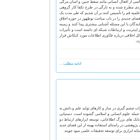
 خاصی از افعال انسانی مانند سقط جنین و آسان مرگی
بردی مطرح شده و به تازگی در طرح تکفا کار گروهی
علمیه قم را تأسیس کنند بر آن شدیم که طی مدت یک
فضای جدیدی را در باب مباحث نوظهور در حوزه اخلاق
ندگان با این مسئله آشنایی بیشتری پیدا کنند و زمینه
 اینترنت و ارتباطات شبکه ای داشته است و تأثیرات
ئل اخلاقی درباره فنّاوری اطلاعات مورد کنکاش قرار
د.
ادامه مطلب ...
 های شگرف و روزافزون در عرصه فنّاوری اطلاعات و ارتباطات (ICT) تغییرات چشم گیری در ساز و کارهای تولید علم و دانش به
جمله علوم انسانی و اسلامی گشوده است. دستیابی
انک های بزرگ اطلاعاتی، توسعه ابزارهای ارتباط دو
گفتگو و Orkut موجب شده است که مدیران پژوهشی در راستای استفاده بهینه از این فضای جدید