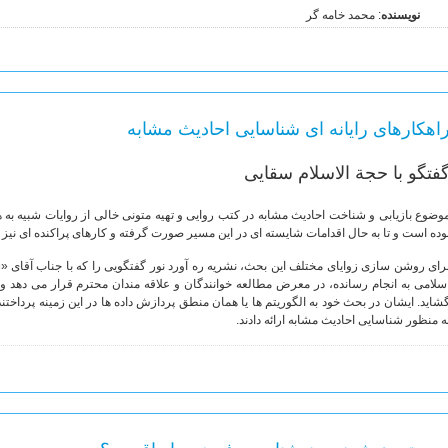
نویسنده
: محمد خامه گر
اهکارهای رایانه ای شناسایی احادیث مشابه
فتگو با حجة الاسلام سقایی
وضوع بازیابی و شناخت احادیث مشابه در کتب روایی و تهیه متونی خالی از روایات شبیه به هم
وده است و تا به حال اقدامات شایسته ای در این مسیر صورت گرفته و کارهای پراکنده ای نیز 
رای روشن سازی زوایای مختلف این بحث، نشریه ره آورد نور گفتگویی را که با جناب آقای 
سلامی به انجام رسانده، در معرض مطالعه خوانندگان و علاقه مندان محترم قرار می دهد 
شاید. ایشان در بحث خود به الگوریتم ها یا همان منطق پردازش داده ها در این زمینه پرداختن
ه منظور شناسایی احادیث مشابه ارائه دادند.