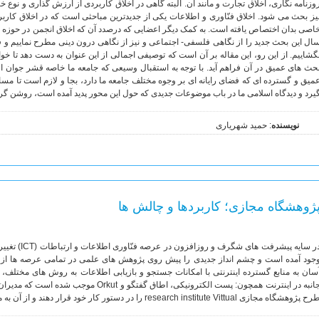
وزنامه نگاری، اخلاق تجارت و مانند آن. البته گاهی در اخلاق کاربردی از ارزش گذاری و نوع
یز بحث می شود. اخلاق فنّاوری و اطلاعات یکی از جدیدترین مباحثی است که در اخلاق کار
اصی بدان اختصاص یافته است. به کمک دیگر اعضایی که درصدد آن که اخلاق انجمن در حوزه 
ال این بحث جدید را از نگاهی فلسفی- اجتماعی و نیز از نگاهی درون دینی مطرح نماییم و 
گشاییم. از این رو، این مقاله بر آن است که توصیفی اجمالی از این عنوان به دست دهد تا خوان
حث های عمیق در آن فراهم آید. با توجه به استقبال وسیعی که جامعه ما خاصه قشر جوان از
میق و گسترده ای که فضای رایانه ای بر وجوه مختلف جامعه ما دارد، بجا و لازم است تا مسا
یرد و دیدگاه اسلامی ما در باب موضوعات جدیدی که حول این محور پدید آمده است، روشن گرد
نویسنده
: حمید شهریاری
ژوهشگاه مجازی؛ کاربردها و چالش ها
در سایه پیشرفت
جود آمده است و چشم انداز جدیدی را پیش روی پژوهش های علمی در تمامی عرصه ها از 
سان به منابع گسترده اینترنتی با امکانات جستجو و بازیابی اطلاعات به روش های مختلف، ب
جانبه در اینترنت همچون: پست الکترونیکی، اطاق 
 پژوهشگاه مجازی research institute Vittual را در دستور کار خود قرار دهند و از آن به مثابه ابزاری برای توسعه تحقیقات علمی سود جویند.