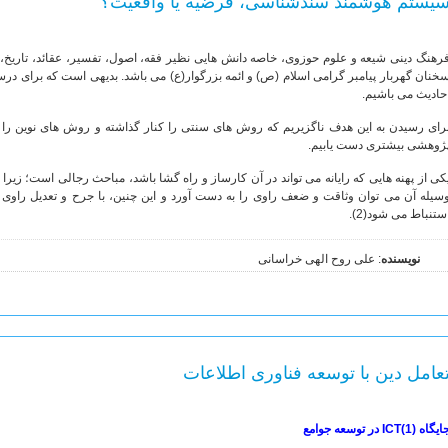
یستم هوشمند سندشناسی، فرضیه یا واقعیت؟
رهنگ دینی شیعه و علوم حوزوی، خاصه دانش هایی نظیر فقه، اصول، تفسیر، عقائد، تاریخ، 
خنان گهربار پیامبر گرامی اسلام (ص) و ائمه بزرگوار(ع) می باشد. بدیهی است که برای د
حادیث می باشیم.
رای رسیدن به این هدف ناگزیریم که روش های سنتی را کنار گذاشته و روش های نوین را جایگ
ژوهشی بیشتری دست یابیم.
کی از پهنه هایی که رایانه می تواند در آن کارساز و راه گشا باشد، مباحث رجالی است؛ زیر
سیله آن می توان وثاقت و ضعف راوی را به دست آورد و این چنین، با جرح و تعدیل راو
ستنباط می شود(2).
نویسنده
: علی روح الهی خراسانی
عامل دین با توسعه فناوری اطلاعات
یگاه (1)ICT در توسعه جوامع