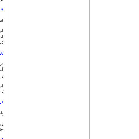
فصلنامه شماره 08 (پائیز 1383)
5. خبرگزاری زنان ایران(www.iwna.ir)
فصلنامه شماره 07 (تابستان 1383)
فصلنامه شماره 06 (بهار 1383)
ای
فصلنامه شماره 05 (زمستان 1382)
ای
فصلنامه شماره 04 (بهمن 1382)
اج
فصلنامه شماره 03 (پائیز 1382)
گف
فصلنامه شماره 02 (اردیبهشت 1382)
6. مؤسسه مطالعات و تحقیقات زنان(www.iwsr.org)
فصلنامه شماره 01 (بهمن 1381)
در
آم
و 
ای
کت
7. پایگاه اطلاع‌رسانی حوزه علمیه خواهران قم (جامعه‌ الزهرا(س))(www.jz.ac.ir)
پا
وی
جا