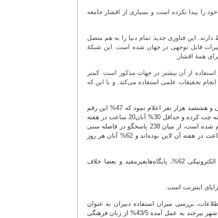
 خود را پیدا نکرده است و بسیاری از اقشار جامعه
دارند. این فناوری جدید تمام دنیا را به هم متصل
ییرات قابل توجهی در جهان شده است. این شبکۀ
رای همۀ اقشار.
و استفاده از آن بیشتر در جهات مذکور است. کمتر
جام تحقیقات علمی استفاده می‌کند. و یا این که
مرکز آمار اینترنت جهان در فوریه 2005 تعداد کاربران اینترنتی در ایران را چهار میلیون و هشتصد هزار نفر اعلام نمود که 47% این رقم
را بانوان ایرانی تشکیل می دهند.62% دختران ایرانی به‌طور متوسط 11ساعت در هفته چت کرده و حداقل 30% آنان20 ساعت در هفته
مشغول چت کردن هستند. طی تحقیقی که از تعدادی از کاربران زن شهر شیراز انجام شده است، از میان 238 پاسخگو در فاصله سنی
16تا48 سال که اکثراً مجرد(88%) و دانشجو(78%) بودند. 68% آن‌ها بین 30 تا 10 ساعت در هفته آن لاین بوده‌اند و 62% آنان هر روز
بیشترین میزان استفاده کاربران از اینترنت به ترتیب چنین است: چت72%، پست الکترونیکی 62%، پایگاه‌‌هایغیرمفید و بعضا خلاف
زایای اینترنت است.
طلاعات، بررسی میزان استفاده دبیران به عنوان
عاملان اصلی آموزش هم ضروری به نظر می رسد. طبق تحقیقی که از زنان فرهنگی شهر بیرجند به عمل آمده 43/5% از زنان فرهنگی