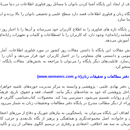
ف از ایجاد این پایگاه آشنا کردن بانوان با مسائل روز فناوری اطلاعات در دنیا می‌با
یگاه زنان و فناوری اطلاعات قصد دارد سطح علمی و تحقیقی بانوان را بالا برده و ا
نا سازد.
ن پایگاه تازه های فناوری را به اطلاع کاربران خود می‌رساند و آن‌ها را با اخبار روز
غتنامه رایانه‌‌ای» وجود دارد که کاربران را با اصطلاحات و کلمات و تجهیزات رایانه‌
 آموزش می‌دهد.
ش مقالات این پایگاه با داشتن مقالات روز کشور در مورد فناوری اطلاعات، آما
ومی و دانستنی های متفاوتی را در اختیار کاربران خود قرار می‌دهد و آنان را
‌سازد. قابلیت‌های دیگر پایگاه را می‌توان با مراجعه به بخش‌های: مقالات پایگا
تجو کرد.
ن دفتر نهادی علمی - پژوهشی و وابسته به مرکز مدیریت حوزه‌های علمیه خواهران اس
اخل پژوهشی که خود به شاخه‌های دیگر مانند: اقتصاد، فقه و حقوق، تاریخ، فرهنگ
آن و روایات تقسیم می‌شود، دسترسی پیدا کند. محصولات، کتاب‌شناسی، گالری، فیل
راء، از دیگر مطالب مندرج در پایگاه دفتر مطالعات وتحقیقات زنان به شمار می‌رود.
 اهداف این پایگاه می‌توان به: پاسخگویی به نیازهای تئوریک و دفاع از مرزهای اعتقا
 و خانواده، اصل مجموعه‌نگری و هماهنگی و پرهیز از نگاه تک‌بعدی و جزئی، کا
زمان به سه بعد اخلاقی، اعتقادی و رفتاری در ترسیم الگوی متعالی از زن و تأکید
د.