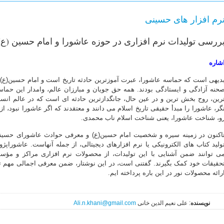
رم افزار های حسینی
ررسی تولیدات نرم افزاری در حوزه عاشورا و امام حسین (ع)
شاره
دیهی است که حماسه عاشورا، عبرت آموزترین حادثه تاریخ است و امام حسین(ع) و
حنه آزادگی و ایستادگی بودند. همه حق جویان و مبارزان عالم، وامدار این حماس
رین، روح بخش ترین و در عین حال، جانگدازترین حادثه ای است که در عالم ان
گر، عاشورا را مبدأ حقیقی تاریخ اسلام می دانند و معتقدند که اگر عاشورا نبود، ا
و، شناخت عاشورا، یعنی شناخت اسلام ناب محمدی.
اکنون در زمینه سیره و شخصیت امام حسین(ع) و معرفی حوادث عاشورای حسینی،
ولید کتاب های الکترونیکی یا نرم افزارهای دیجیتالی، از جمله آنهاست. عاشوراپ
ی توانند ضمن آشنایی با این تولیدات، از محصولات نرم افزاری مراکز و 
حقیقات خود کمک بگیرند. گفتنی است، در این نوشتار، ضمن معرفی اجمالی مهم ت
رائه محصولات نور در این باره پرداخته ایم.
نویسنده
: علی نعیم الدین خانی
Ali.n.khani@gmail.com