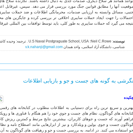
وانند همانند هر سلاح دیگری، صدمات جدی به دنبال داشته باشند. نگارنده سلاح های
وقعیت آنها را مطابق قوانین جنگ مورد بررسی قرار می دهد. سپس، غیرقابل اع
نبی، مسائل وابسته به ارزیابی صدمات، محرمانگی اطلاعات و ضد حملات سایبری 
حتمالات را جهت ایجاد حملات سایبری اخلاقی تر بررسی کرده و جایگزین های مح
تیجه می گیرد که حملات سایبری به طور کلی، باید توسط توافقات بین المللی غیرقا
نویسنده
: Neil C.Rowe؛ guate School, USA
شناسی، دانشگاه آزاد اسلامی، واحد همدان
v.k.nahanji@gmail.com
گرشی به گونه های جست و جو و بازیابی اطلاعات
کیده
هترین و سریع ترین راه برای دستیابی به اطلاعات مطلوب در کتابخانه های رقم
تابخانه های گوناگون، نظام های جست و جویِ خود را هم هنگام با فناوری ها و رویک
راهم آورند که جست و جوهای کاربران، بیشترین نتایج مرتبط و کمترین ریزش کاذب
وناگون جست و جوی بولین و ویلدکارد و نیز از ابزارهایی مانند اصطلاح نامه و 
و استفاده می کنند. در ادامه، به بررسی جست و جو و رهیافت های گوناگون به آن 