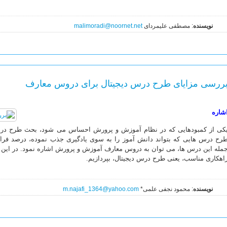
نویسنده
: مصطفی علیمردای
malimoradi@noornet.net
ررسی مزایای طرح درس دیجیتال برای دروس معارف
شاره
کی از کمبودهایی که در نظام آموزش و پرورش احساس می شود، بحث طرح در
رح درس هایی که بتواند دانش آموز را به سوی یادگیری جذب نموده، درصد فراگی
مله این درس ها، می توان به دروس معارف آموزش و پرورش اشاره نمود. در این 
اهکاری مناسب، یعنی طرح درس دیجیتال، بپردازیم.
نویسنده
: محمود نجفی علمی*
m.najafi_1364@yahoo.com