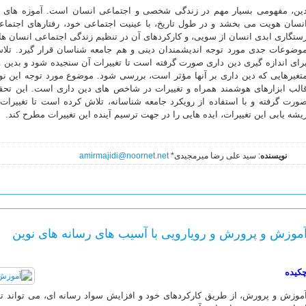
ین، مفهومی بسیار مهم در زندگی شخصی و اجتماعی انسان است. آموزه های دی
نسان هویت می بخشد و در طول تاریخ، با عینیت اجتماعی خود، رفتارهای اجتماعی
ستگاری ابدی انسان از سویی، و کارکردهای آن در تنظیم زندگی اجتماعی انسان ها
وضوعات جدی مورد توجه اندیشمندان دینی و هم جامعه شناسان قرار گیرد. تل
رای اندازه گیری دین داری صورت گرفته است تا تغییرات آن سنجیده شود و بدین وس
تغیرهایی که دین داری بر آنها مؤثر است، بررسی شود. موضوع مورد توجه این نو
الب ابزارهای هوشمند همراه و تغییرات در شاخص های دین داری است. این تحقی
ورت گرفته و با استفاده از رویکرد جامعه شناسانه، تلاش کرده است تا تغییرات
یشه یابی این تغییرات، ایده هایی را در جهت ترسیم آینده این تغییرات مطرح کند.
نویسنده
: سید علی رضا میرمجیدی*
amirmajidi@noornet.net
موزش و پرورش و رویارویی با آسیب های رسانه های نوین
کیده
موزش و پرورش، از طریق کارکردهای خود و افزایش سواد رسانه ای، می تواند ته