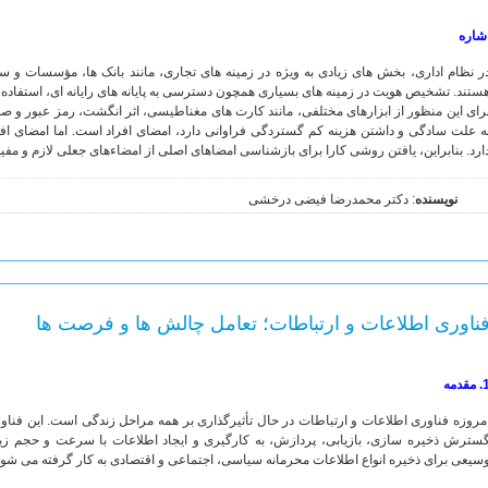
شاره
ر نظام اداری، بخش های زیادی به ویژه در زمینه های تجاری، مانند بانک ها، مؤسسات و س
ستند. تشخیص هویت در زمینه های بسیاری همچون دسترسی به پایانه های رایانه ای، استفاده از
رای این منظور از ابزارهای مختلفی، مانند کارت های مغناطیسی، اثر انگشت، رمز عبور و صدای
ه علت سادگی و داشتن هزینه کم گستردگی فراوانی دارد، امضای افراد است. اما امضای 
ارد. بنابراین، یافتن روشی کارا برای بازشناسی امضاهای اصلی از امضاءهای جعلی لازم و مفید
نویسنده
: دکتر محمدرضا فیضی درخشی
ناوری اطلاعات و ارتباطات؛ تعامل چالش ها و فرصت ها
مقدمه
مروزه فناوری اطلاعات و ارتباطات در حال تأثیرگذاری بر همه مراحل زندگی است. این فناور
سترش ذخیره سازی، بازیابی، پردازش، به کارگیری و ایجاد اطلاعات با سرعت و حجم زیاد ی
سیعی برای ذخیره انواع اطلاعات محرمانه سیاسی، اجتماعی و اقتصادی به کار گرفته می شون