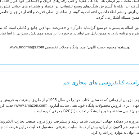
نند، تحت تاثیر آرمان ها، ایده ها، عقاید و حتی رفتارهای فردی و اجتماعی خود قرار داده، ا
رفته اند، بلکه با گسترش شگردهای وسیع تبلیغاتی، بر اقتصاد و شاهراه های حیاتی کشورها
ردازش و نشر اطلاعات پرداخته اند، به گونه ای صاحبان اصلی قدرت و اقتدار در جهان حاضر ب
مین مسئله آشکار می گردد.
ین اسلام به پشتوانه دو منبع گرانمایه «قرآن» و «عترت»، تنها دین جامع و کاملی است که بر
رح و برنامه دارد، به همین دلیل می تواند در برخورد با این پدیده مهم نقش بسزایی را ایفا نماید
نویسنده
: محمود حبیب اللهی؛ مدیر پایگاه مجلات تخصصی www.noormags.com
استه کتابفروشی های مجازی قم
جهان، برای فروش محصو
هان تبدیل ساخته و خود را پیشگام تجارت (B2C(1 معرفی کرده است.
مروزه در دهکده جهانی اینترنت، شاهد رشد و پیشرفت روزافزون صنعت تجارت الکترونی
ستیم. هم اکنون در ایران، بیش از ده ها سایت اینترنتی، مشغول فعالیت در این عرصه اند چرا
ی توان به موارد زیر اشاره کرد.