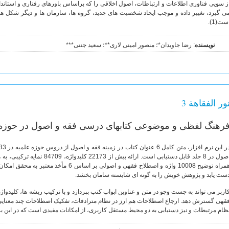
ز سویی فناوری اطلاعات و ارتباطات، اصول اخلاقی را که براساس باورهای رفتاری و استا
ی گیرد، تغییر داده و موجب ایجاد شخصیت های جدید، گروه ها، سازمان ها و دیگر شکل 
ست(1).
نویسنده
: رضا جاویدان*؛ منصور امینی لاری**؛ سعید جنتی***
ور الفقاهة 3
رهنگ لفظی و موضوعی کتابهای درسی فقه و اصول در حوزه 
همراه توضیح 10008 واژه و اصطلاح فقهی و اصولی
ست یابد و پژوهش خویش را به گونه ای شایسته سامان بخشد.
اربر می تواند به جست وجو در متن و عناوین ابواب کتب بپردازد و با ترکیب ریشه ها، کلیدواژ
قهی گسترش دهد. ارجاع اصطلاحات هم ارز در نظام مترادفات، تفکیک اصطلاحات چند معنایی
ظام مرتبطات و نیز دستیابی به دو محیط مستقل کاربری، از امکانات مفیدی است که در این ب