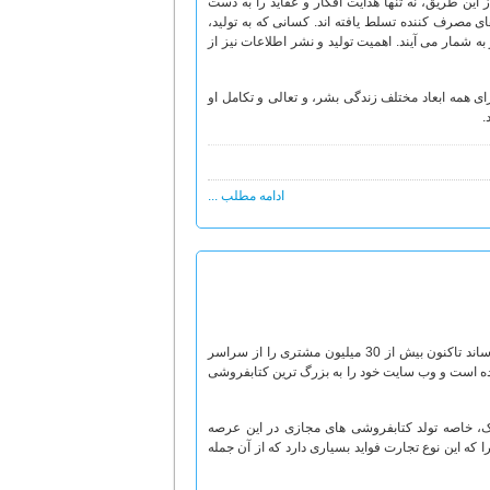
ز این طریق، نه تنها هدایت افکار و عقاید را به دست
ی مصرف کننده تسلط یافته اند. کسانی که به تولید،
ه شمار می آیند. اهمیت تولید و نشر اطلاعات نیز از
ای همه ابعاد مختلف زندگی بشر، و تعالی و تکامل او
.
ادامه مطلب ...
جف بزوس از زمانی که نخستین کتاب خود را در سال 1995م از طریق اینترنت به فروش رساند تاکنون بیش از 30 میلیون مشتری را از سراسر
لات پایگاه خود، یعنی سایت آمازون (www.amazon.com) جذب کرده است و وب سایت خود را به بزرگ ترین کتابفروشی
ک، خاصه تولد کتابفروشی های مجازی در این عرصه
 که این نوع تجارت فواید بسیاری دارد که از آن جمله