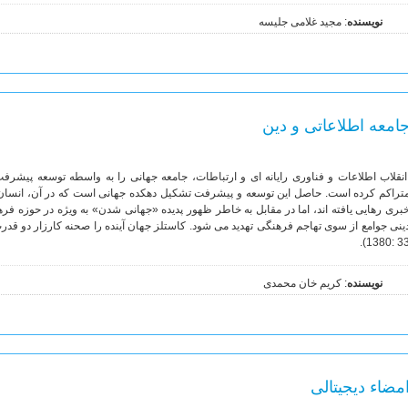
نویسنده
: مجید غلامی جلیسه
امعه اطلاعاتی و دین
نقلاب اطلاعات و فناوری رایانه ای و ارتباطات، جامعه جهانی را به واسطه توسعه پیشرفت
تراکم کرده است. حاصل این توسعه و پیشرفت تشکیل دهکده جهانی است که در آن، انسان ها
بری رهایی یافته اند، اما در مقابل به خاطر ظهور پدیده «جهانی شدن» به ویژه در حوزه فرهن
ینی جوامع از سوی تهاجم فرهنگی تهدید می شود. کاستلز جهان آینده را صحنه کارزار دو قدر
33 :1380
نویسنده
: کریم خان محمدی
مضاء دیجیتالی