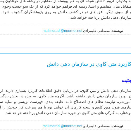
ه یکدیگر، لزوم داشتن شبکه ای به هم پیوسته از مفاهیم در رشته های گوناگون ب
تقابل میان مفاهیم و اشیا، زمینه ای فراهم خواهد کرد که از یک سو جست وجوی کا
 از سوی دیگر، افق های نو در کشف دانش به روی پژوهشگران گشوده شود. در 
ازمان دهی دانش پرداخته خواهد شد.
نویسنده
: مصطفی علیمرادی
malimoradi@noornet.net
اربرد متن کاوی در سازمان دهی دانش
کیده
ازمان دهی دانش و متن کاوی، در بازیابی دقیق اطلاعات کاربرد بسیاری دارند. از
ر بهبود سازمان دهی دانش داشته باشد. اگرچه متن کاوی، به ویژه در بخش یادگیر
موزشی، نیازمند نظام های اصطلاح نامه، طبقه بندی، فهرست نویسی و نمایه س
یازمند فنون متن کاوی و نتیجه کارهای آن خواهد بود تا هم سرعت کار خویش را ا
وشتار، به کارکردهای متن کاوی در حوزه سازمان دهی دانش پرداخته خواهد شد.
نویسنده
: مصطفی علیمرادی
malimoradi@noornet.net