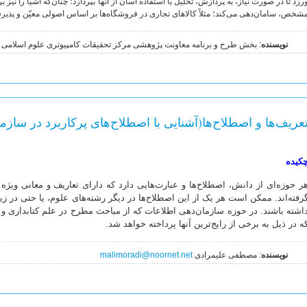
رزد تا در صورت نیاز، به پردازش، تحلیل یا استفاده آسان از آنها بپردازد؛ چنان‌که اشیا را نیز ب
شخص، سامان‌دهی می‌کند؛ مثلاً کالاهای تجاری در فروشگاه‌ها بر اساس اصولی معیّن و پذیرفت
نویسنده
: بخش طرح و برنامه معاونت پژوهشی مرکز تحقیقات کامپیوتری علوم اسلامی
عریف‌ها و اصطلاح‌ها(آشنایی با اصطلاح‌های پرکاربرد در ساز
کیده
ر حوزه‌ای از دانش، اصطلاح‌ها و عبارت‌هایی دارد که دارای تعاریف و معانی وی
رفته‌اند. ممکن است هر یک از این اصطلاح‌ها در دیگر رشته‌های علوم، یا حتی در ز
اشته باشند. در حوزه سازمان‌دهی اطلاعات که از مباحث مطرح در علم کتابداری
ه در ذیل به برخی از رایج‌ترین آنها پرداخته خواهد شد.
نویسنده
: مصطفی علیمرادی
malimoradi@noornet.net