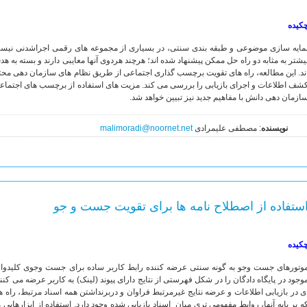
کیده
مایه سازی موضوعی و طبقه بندی سنتی، در بسیاری از مجموعه های رقمی اجراشدنی نیستن
یشتر به مثابه دو راه حل ممکن پیشنهاد شده اند؛ هرچند هردوی آنها معایبی دارند و بسته به 
ند. این مطالعه، راه های تقویت برچسب گذاری اجتماعی از طریق نظام های سازمان دهی محت
شف اطلاعات و اجرای بازیابی را بررسی می کند. مزیت های استفاده از برچسب های اجتماع
ازمان دهی دانش با مفاهیم جدید نیز تبیین خواهد شد.
نویسنده
: مصطفی علیمرادی
malimoradi@noornet.net
ستفاده از اصطلاح نامه ها برای تقویت جست و جو
کیده
وتورهای جست وجو به گونه سنتی عرضه کننده رابط کاربر ساده برای جست وجوی کلیدواژه 
وجود در پایگاه دادگان را در شکل فهرستی از نتایج دارای پیوند (لینک) به کاربر عرضه می ک
ی در بازیابی اطلاعات و عرضه نتایج غیرمرتبط فراوان و دربرنداشتن همه اسناد مرتبط، ر
ه بر پایه آنها، روابط مفهومی تری میان اسناد بازیابی شده وجود دارد. استفاده از ابزارهایی