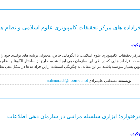
راداده های مرکز تحقیقات کامپیوتری علوم اسلامی و نظام 
کیده
رکز تحقیقات کامپیوتری علوم اسلامی، با الگوهایی خاص، محتوای برنامه های تولیدی خود را 
ست. فراداده هایی که در طی این سازمان دهی ایجاد شده، خارج از ساختار الگوها و نظام ها
وین بسیار سودمند باشند. در این مقاله، به چگونگی استفاده از این فراداده ها در شکل دهی ن
نویسنده
: مصطفی علیمرادی
malimoradi@noornet.net
رختواره؛ ابزاری سلسله مراتبی در سازمان دهی اطلاعات
کیده