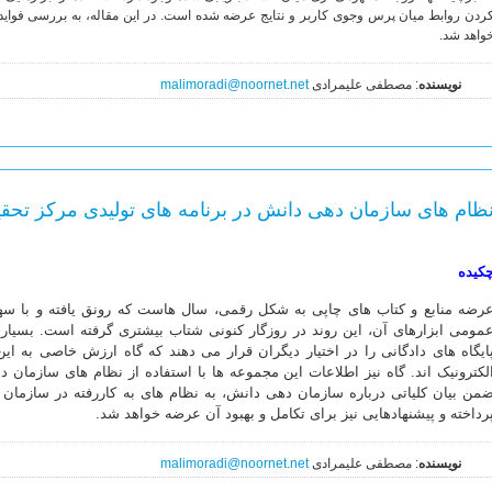
ردن روابط میان پرس وجوی کاربر و نتایج عرضه شده است. در این مقاله، به بررسی فواید اس
واهد شد.
نویسنده
: مصطفی علیمرادی
malimoradi@noornet.net
ظام های سازمان دهی دانش در برنامه های تولیدی مرکز تحقی
کیده
رضه منابع و کتاب های چاپی به شکل رقمی، سال هاست که رونق یافته و با 
مومی ابزارهای آن، این روند در روزگار کنونی شتاب بیشتری گرفته است. بسیاری 
ایگاه های دادگانی را در اختیار دیگران قرار می دهند که گاه ارزش خاصی به این
لکترونیک اند. گاه نیز اطلاعات این مجموعه ها با استفاده از نظام های سازمان
من بیان کلیاتی درباره سازمان دهی دانش، به نظام های به کاررفته در سازمان
رداخته و پیشنهادهایی نیز برای تکامل و بهبود آن عرضه خواهد شد.
نویسنده
: مصطفی علیمرادی
malimoradi@noornet.net