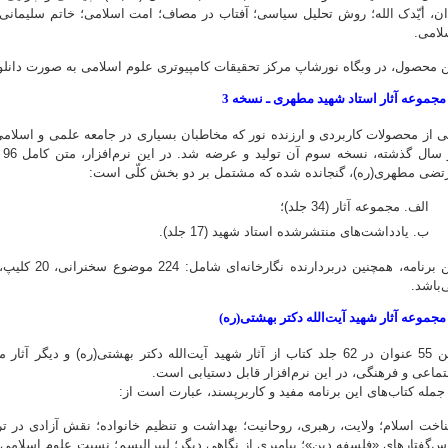
ان، أیّدک الله؛ روش تحلیل سیاسی؛ آفتاب در مصاف؛ امت اسلامی؛ خاتم سلیمانی
لامی.
ن محصول، در وبگاه نورشاپ مرکز تحقیقات کامپیوتری علوم اسلامی به صورت دان
ی از محصولات کاربردی و ارزنده نور که مخاطبان بسیاری در جامعه علمی و اسلام
تضی مطهری(ره)، گنجانده شده که مشتمل بر دو بخش کلّی است:
الف. مجموعه آثار (34 جلد)؛
ب. یادداشت‌های منتشرشده استاد شهید (17 جلد).
‌باشد.
متن 55 عنوان در 62 جلد کتاب از آثار شهید آیت‌الله دکتر بهشتی(ره) و د
تماعی و فرهنگی، در این نرم‌افزار قابل دستیابی است.
 جمله کتاب‌های این برنامه مفید و کاربرپسند، عبارت است از:
اخت اسلام؛ ولایت، رهبری، روحانیت؛ بهداشت و تنظیم خانواده؛ نقش آزادی در تربی
س‌گفتارهای «فلسفه دین»؛ پیامبری از نگاهی دیگر؛ لیبرالیسم؛ نسبت علوم اسلامی 