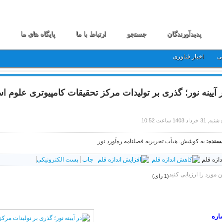
پدیدآورندگان
جستجو
ارتباط با ما
پایگاه های ما
ی
اخبار فناوری
 آیینه نور؛ گذری بر تولیدات مرکز تحقیقات کامپیوتری علوم اسلام
 31 خرداد 1403 ساعت 10:52
سنده:
به کوشش: هیأت تحریریه فصلنامه ره‌آورد نور
دازه قلم
چاپ
پست الکترونیکی
ن مورد را ارزیابی کنید
(1 رای)
اره