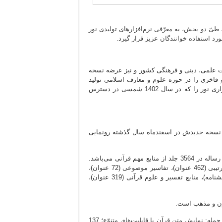
طیّ دو بخش، به معرّفی نرم‌افزارهای تولیدی نور
ورد استفاده خوانندگان عزیز قرار گیرد.
سات علمی، دینی و فرهنگی کشور و نیز عرضه نسخه
 فاخری را در حوزه علوم و معارف اسلامی تولید
کرده است و هرسال بر کمّیت و کیفیت آن می‌افزاید. در این بخش، تولیدات نرم‌افزاری نور را که در سال 1402 شمسی در دسترس
د، نسخه جدیدش در اسفندماه سال گذشته رونمایی
این برنامه، مشتمل است بر کتابخانه‌ای بزرگ که دربردارنده متن 903 عنوان کتاب و رساله در 3564 جلد از منابع مهم قرآنی می‌باشد.
مهمّترین مباحث و موضوعات منابع این نرم‌افزار جامع قرآنی، عبارت‌اند از: تفاسیر ترتیبی (462 عنوان)، تفاسیر موضوعی (72 عنوان)،
ترجمه‌های قرآن (57 عنوان + 23 ترجمه برگرفته + 60 ترجمه خارجی در قسمت دانشنامه)، منابع تفسیر و علوم قرآنی (319 عنوان)،
َرن و مذهب است.
بخش دیگر این نرم‌افزار، یعنی دانشنامه، قابلیت‌های متنوّعی را ارائه نموده است؛ از جمله: نمایش متن قرآن با قابلیت‌های متنوّع؛ 137