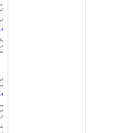
بد
اس
ای
3. مجموعه آثار استاد شهید مطهری ـ نسخه 3
یک
مر
می
4. مجموعه آثار شهید آیت‌الله دکتر بهشتی(ره)
اج
از
شن
در