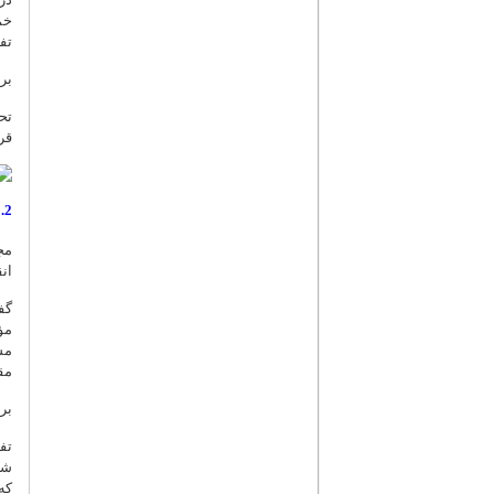
خم
تف
برخ
تح
قر
2. حدیث ولایت ـ نسخه 3
مج
انق
مؤ
مش
مق
بر
شر