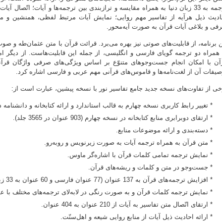
ادیث ذیل هرآیه از تفاسیر مهم روایی؛ نمایش آیات مرتبط لفظی، همنشین و 
فی و بلاغی آیات قرآن به صورت آیه‌محور.
ن برنامه، از قابلیت‌های صوتی نیز بهره می‌برد. قرائت قرآن با متن عثمان‌طه و صو
 همراه دو ترجمه گویای فارسی و انگلیسی، از جمله این قابلیت‌هاست. از دیگر 
آن با امکان انجام جست‌وجوهای متنوّع بر اساس ویژگی‌های صرفی واژگان قرآن
صیفات آن از لغت‌نامه‌ها و قاموس‌های قرآنی مهم عربی و فارسی اشاره کرد.
خی از تفاوت‌های نسخه جدید جامع تفاسیر نور با نسخه پیشین، عبارت است از:
* تغییر رابط کاربری نسخه چهارم به قالب استاندارد و ارائه کتابخانه و دانشنامه
* ارتقای دوبرابری منابع کتابخانه در نسخه چهارم (903 عنوان در 3565 جلد).
* دسته‌بندی و ارائه موضوعات منابع.
* متن قرآن به همراه ترجمه آیات به صورت زیرنویس و روبه‌رو.
* نمایش ترجمه تمامی کلمات قرآن با اشاره‌گر ماوس.
* جست‌وجو در متن و کلمات و ریشه‌های قرآن.
* افزایش ترجمه‌های قرآن به 137 عنوان (77 عنوان فارسی و 60 عنوان به 33 زبان رایج دنیا).
* نمایش ترجمه کلمات قرآن و به صورت رنگی در لابه‌لای ترجمه‌های مختلف با عن
* ارتقای اتّصال متن تفاسیر به آیات از 210 عنوان به 404 عنوان.
* ارائه احادیث ذیل آیات از منابع روایی شیعه و اهل‌سنّت.