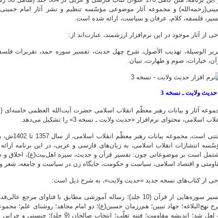
ینی(رحمه‌الله) و مجموعه آثار موضوعی مؤسّسه تنظیم و نشر آثار امام خمین
سیر، فلسفه، کلام، عرفان و سیاست، ارائه شده است.
ی از آثار موجود در این نرم‌افزار ارزشمند، عبارت‌اند از:
ریر الوسیلة، تهذیب الأصول، شرح چهل حدیث، تفسیر سوره حمد، تقریرات فلسفه
آن، خیارات، صوم و طهارت، تبیان.
موعه آثار و بیانات رهبر معظّم انقلاب اسلامی حضرت آیت‌الله العظمی خامنه‌ای (م
لاب اسلامی، محتوای نرم‌افزار «حدیث ولایت ـ نسخه 3» را تشکیل می‌دهد.
سّسه انتشارات انقلاب اسلامی، به زبان‌های فارسی و عربی، در این برنامه ارائه
تمل است بر موضوعاتی چون: تفسیر قرآن و حدیث، سیره اهل‌بیت(ع)، اخلاق و سبک
اومتی و اقتصاد اسلامی، سیاست و حکومت، جایگاه زن در سیاست و جامعه، شعر و ا
خی از کتاب‌های نسخه جدید «حدیث ولایت»، به شرح ذیل است:
ح نهج‌البلاغه؛ جهاد تبیین؛ هم‌رزمان حسین(ع)؛ دو امام مجاهد؛ روشنای علم؛ مجموع
که لعل شد؛ اندیشه‌ مقاومت؛ فتنه‌ تغلّب؛ ا