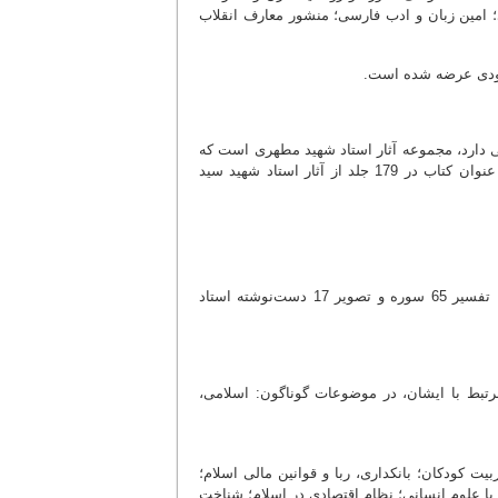
؛ امین زبان و ادب فارسی؛ منشور معارف انقلاب
لودی عرضه شده است.
ی دارد، مجموعه آثار استاد شهید مطهری است که
در سال گذشته، نسخه سوم آن تولید و عرضه شد. در این نرم‌افزار، متن کامل 96 عنوان کتاب در 179 جلد از آثار استاد شهید سید
این برنامه، همچنین دربردارنده نگارخانه‌ای شامل: 224 موضوع سخنرانی، 20 کلیپ، تفسیر 65 سوره و تصویر 17 دست‌نوشته استاد
یگر آثار مرتبط با ایشان، در موضوعات گوناگون: اسلامی،
ت کودکان؛ بانکداری، ربا و قوانین مالی اسلام؛
با علوم انسانی؛ نظام اقتصادی در اسلام؛ شناخت