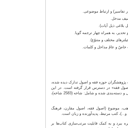
در تفاسیر) و ارتباط موضوعی.
وصیف مدخل.
 بلاغی ذیل آیات).
ترهای مختلف و متنوّع).
خاصّ و عامّ مداخل و کلمات.
ژه پژوهشگران حوزه فقه و اصول تدارک دیده شده،
جلد از آثار مرتبط با دانش «اصول فقه» در دسترس قرار گرفته است. در این
کتابخانه دیجیتال، محتوای 15 عنوان کتاب بر اساس نمودار درختواره اصول فقه، تحلیل و دسته‌بندی شده و شامل: شاخه (2583 شاخه)،
برنامه بر اساس: مذهب، موضوع (اصول فقه، اصول مقارن، فرهنگ
و...)، کتب مرتبط، پدیدآورنده و زبان است.
ره ببرد و به کمک قابلیت مرتب‌سازی کتاب‌ها بر