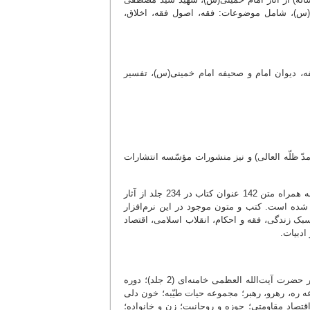
ی(س)، شامل موضوعات: فقه، اصول فقه، اخلاق،
، دیوان امام و صحیفه امام خمینی(س)، تفسیر
دّ ظلّه العالی) و نیز منشورات مؤسّسه انتشارات
گفتنی است، مجموعه بیانات رهبر معظّم انقلاب اسلامی، از سال 1357 تا 1402ش، به همراه متن 142 عنوان کتاب در 234 جلد از آثار
 شده است. کتب و متون موجود در این نرم‌افزار
 زندگی، فقه و احکام، انقلاب اسلامی، اقتصاد
دبیات.
تفسیر سوره‌هایی از قرآن (10 جلد)؛ رساله آموزشی مطابق با فتاوای مرجع عالی‌قدر حضرت آیت‌الله العظمی خامنه‌ای (2 جلد)؛ دوره‌
ه ره، رهرو، رهبر؛ مجموعه‌ حیات طیّبه؛ خون دلی
نتخاب صالحان (9 جلد)؛ چیستی و چرایی اقتصاد مقاومتی؛ حوزه و روحانیت؛ زن و خانواده؛