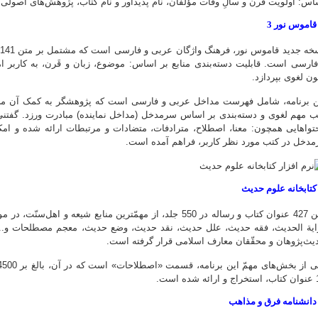
اس: اولویت قرن و سالِ وفات مؤلّفان، نام پدیدآور و نام کتاب، پژوهش‌های اصولی
فارسی است. قابلیت دسته‌بندی منابع بر اساس: موضوع، زبان و قَرن، به کاربر ا
ون لغوی بپردازد.
ن برنامه، شامل فهرست مداخل عربی و فارسی است که پژوهشگر به کمک آن می‌ت
ب مهم لغوی و دسته‌بندی بر اساس سرمدخل (مداخل نماینده) مبادرت ورزد. گفتنی ا
تواهایی همچون: معنا، اصطلاح، مترادفات، متضادات و مرتبطات ارائه شده و ام
مدخل در کتب مورد نظر کاربر، فراهم آمده است.
متن 427 عنوان کتاب و رساله در 550 جلد، از مهمّترین منابع ش
ایة الحدیث، فقه حدیث، علل حدیث، نقد حدیث، وضع حدیث، معجم مصطلحات و... 
یث‌پژوهان و محقّقان معارف اسلامی قرار گرفته است.
شده است.