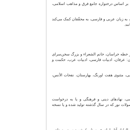
شتمل است بر تحلیل و دسته‌بندی محتوای 70 عنوان کتاب بر اساس درختواره جامع فرق و مذاهب اسلامی،
م تا زمان حاضر، به زبان عربی و فارسی، به محقّقان کمک می‌کند
ند.
تألیفات ادیب و عارف نامدار خطه خراسان، خاتم الشعراء و بزرگ سخن‌سراى
ن: عرفان، ادبیات فارسی، ادبیات عرب، حکمت و
جامی، مثنوی هفت اورنگ، بهارستان، نفحات الأنس،
ی، نهادهای دینی و فرهنگی و یا به درخواست
ات نور که در سال گذشته تولید شده و یا نسخه
برنامه، متن کامل 170 عنوان کتاب فارسی و عربی در 384 جلد (شامل 36 رساله) از آثار امام خمینی(س)، شهید سید مصطفی