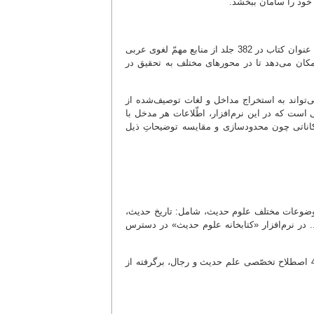
 خود را سامان ببخشد.
نسخه جدید قاموس نور، فرهنگ واژگان عربی و فارسی است که مشتمل بر متن 141 عنوان کتاب در 382 جلد از منابع مهمّ لغوی عربی
مکان می‌دهد تا در محورهای مختلف به تحقیق در
واند به استخراج مداخل و لغات توصیف‌شده از
ست که در این نرم‌افزار، اطّلاعات هر مدخل با
کاناتی چون محدودسازی و مقایسه توضیحاتِ ذیل
یعه و اهل‌سنّت، در موضوعات مختلف علوم حدیث، شامل: تاریخ حدیث،
در نرم‌افزار «کتابخانه علوم حدیث» در دسترس
یکی از بخش‌های مهمّ این برنامه، قسمت «اصطلاحات» است که در آن، بالغ بر 4500 اصطلاح تخصّصی علم حدیث و رجال، برگرفته از