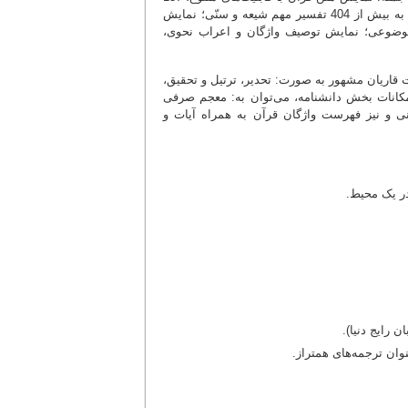
ترجمه به 33 زبان دنیا به همراه مقایسه و ترازبندی بین ترجمه‌ها و آیات؛ اتّصال آیات به بیش از 404 تفسیر مهم شیعه و سنّی؛ نمایش
موضوعی؛ نمایش توصیف واژگان و اعراب نحوی،
ت قاریان مشهور به صورت: تحدیر، ترتیل و تحقیق،
امکانات بخش دانشنامه، می‌توان به: معجم صرفی
ی و نیز فهرست واژگان قرآن به همراه آیات و
 در یک محیط.
وان ترجمه‌های همتراز.