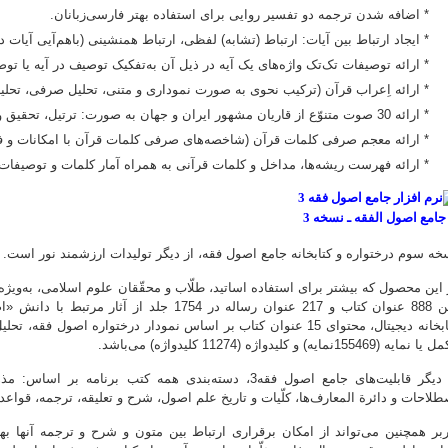
* اضافه شدن ترجمه دو تفسیر روایی برای استفاده بهتر فارسی‌زبانان.
* ایجاد ارتباط بین آیات: ارتباط (تشابه) لفظی، ارتباط همنشینی (باهم‌آیی آیات 
* ارائه توصیفات تک‌تک واژه‌های یک آیه در ذیل آن به‌تفکیک توصیف در آیه یا ت
* ارائه اِعراب قرآن (ترکیب نحوی به صورت نموداری و متنی، تحلیل صرفی، تحلیل
* ارائه 30 صوت متنوّع از قاریان مشهور ایران و جهان به صورت: ترتیل، تحقیق و تحدیر، به همراه چهار ترجمه گویا.
* ارائه معجم صرفی کلمات قرآن (شاخصه‌های صرفی کلمات قرآن با امکانات و فیل
* ارائه فهرست ریشه‌ها، مداخل و کلمات قرآنی به همراه آمار کلمات و توصیفات 
خه سوم درختواره و کتابخانه جامع اصول فقه، از دیگر تولیدات ارزشمند نور است.
 این محصول که بیشتر برای استفاده اساتید، طلّاب و محقّقان علوم اسلامی، به‌وی
متن 888 عنوان کتاب و 217 عنوان رساله در 1754 
مایه (155469نمایه) و کلیدواژه (11274 کلیدواژه) می‌باشد.
از دیگر قابلیت‌های جامع اصول فقه3، دسته‌بندی همه کتب 
طلاحات و دائرة المعارف‌ها، کلّیات و تاریخ علم اصول، شرح و تعلیقه، ترجمه، قواعد 
ربر همچنین می‌تواند از امکان برقراری ارتباط بین متون و شرح و ترجمه آنها به