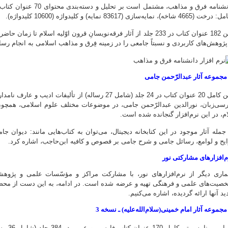
دانشنامه فرق و مذاهب، م
‌‌ (4665 شاخه)، نمایه‌سازی (83617 نمایه) و کلیدواژه (10600 کلیدواژه).
متن 182 عنوان کتاب در 233 جلد از آثار فرقه‌نویسانِ قرون اوّلیه اسلا
 پژوهش‌های کاربردی و نسبتاً جامعی را در زمینه فِرق و مذاهب اسلامی به انجام رسان
متن کامل 20 عنوان کتاب در 24 جلد (شامل 27 رساله) از 
رسى‌زبان، نورالدین عبدالرّحمن جامی، در موضوعات مختلف علوم اسلامی، همچو
ام، در این نرم‌افزار گنجانده شده است.
 جمله آثار موجود در این کتابخانه دیجیتال، می‌توان به کتاب‌هایی مانند: دیوان 
ایح و لوامع، رسائل جامی و شرح جامی بر فصوص و کافیه ابن‌حاجب، اشاره کرد.
م‌افزارهای مشارکتی نور
اری دیگر از نرم‌افزارهای نور، با مشارکت مراکز و مؤسّسات علمی و پژوهش
صیت‌های علمی و فرهنگی تهیه و عرضه شده است. در ادامه، به این دست از محصول
د آنها ارائه گردیده، اشاره می‌کنیم.
در این 